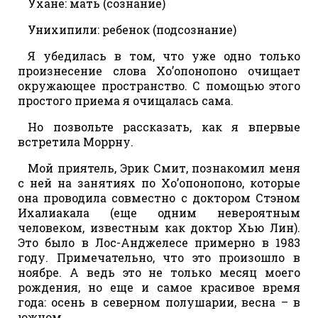
Ухане: мать (сознание)
Унихипили: ребенок (подсознание)
Я убедилась в том, что уже одно только
произнесение слова Хо’опонопоно очищает
окружающее пространство. С помощью этого
простого приема я очищалась сама.
Но позвольте рассказать, как я впервые
встретила Моррну.
Мой приятель, Эрик Смит, познакомил меня
с ней на занятиях по Хо’опонопоно, которые
она проводила совместно с доктором Стэном
Ихалиакала (еще одним невероятным
человеком, известным как доктор Хью Лин).
Это было в Лос-Анджелесе примерно в 1983
году. Примечательно, что это произошло в
ноябре. А ведь это не только месяц моего
рождения, но еще и самое красивое время
года: осень в северном полушарии, весна – в
южном.