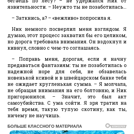
бегаешь по лесу? – не удержался Ник от
язвительности. – Неужто ты не позаботилась…
– Заткнись, а? – «вежливо» попросила я.
Ник немного посверлил меня взглядом. Я
думаю, этот процесс захватил бы его целиком,
но дорога требовала внимания. Он вздохнул и
кивнул, словно с чем-то соглашаясь.
– Поправь меня, дорогая, если я начну
предаваться фантазиям: ты не позаботилась о
надежной норе для себя, не обзавелась
новенькой ксивой и в швейцарском банке тебя
не ожидает кругленькая сумма. – Я молчала,
не обращая внимания на его болтовню, и Ник
пригорюнился. – Значит, это был акт
самоубийства. С ума сойти. Я зря тратил на
тебя время, такую тупую скотину, как ты,
ничему не научишь.