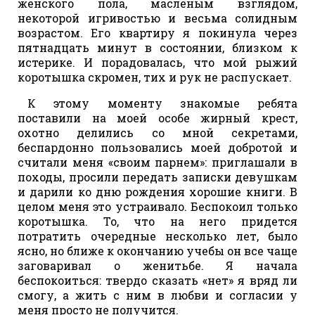
женского пола, масленым взглядом,
некоторой игривостью и весьма солидным
возрастом. Его квартиру я покинула через
пятнадцать минут в состоянии, близком к
истерике. И порадовалась, что мой рыжий
коротышка скромен, тих и рук не распускает.
К этому моменту знакомые ребята
поставили на моей особе жирный крест,
охотно делились со мной секретами,
беспардонно пользовались моей добротой и
считали меня «своим парнем»: приглашали в
походы, просили передать записки девушкам
и дарили ко дню рождения хорошие книги. В
целом меня это устраивало. Беспокоил только
коротышка. То, что на него придется
потратить очередные несколько лет, было
ясно, но ближе к окончанию учебы он все чаще
заговаривал о женитьбе. Я начала
беспокоиться: твердо сказать «нет» я вряд ли
смогу, а жить с ним в любви и согласии у
меня просто не получится.