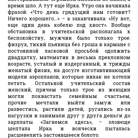
время шло. А тут еще Ирка. Утро она начинала
фразой: «Что день грядущий нам готовит?
Ничего хорошего…» – а заканчивала: «Ну вот,
еще один день кобелю под хвост». Вообще
обстановка в учительской располагала к
беспокойству, мужчин было только трое:
физрук, тихий пьяница без гроша в кармане с
постоянной ласковой просьбой одолжить
двадцатку, математик в весьма преклонном
возрасте, усталый и издерганный, и трижды
женатый физик, на досуге изготавливающий
модели аэропланов, которые никак не хотели
летать. Остальной учительский состав
женский, причем только трое из женщин
могли похвастать семейным счастьем,
прочие мечтали выйти замуж или
развестись, растили детей, ругались из-за
нагрузки и занимали друг у друга деньги до
зарплаты. «Загнемся здесь», – зловеще
шептала Ирка и всячески пыталась
расшевелить застоявшееся болото.