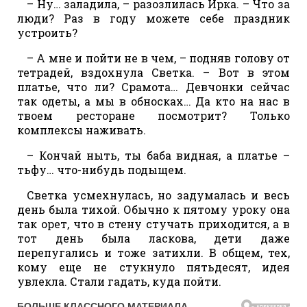
– Ну… заладила, – разозлилась Ирка. – Что за
люди? Раз в году можете себе праздник
устроить?
– А мне и пойти не в чем, – подняв голову от
тетрадей, вздохнула Светка. – Вот в этом
платье, что ли? Срамота… Девчонки сейчас
так одеты, а мы в обносках… Да кто на нас в
твоем ресторане посмотрит? Только
комплексы наживать.
– Кончай ныть, ты баба видная, а платье –
тьфу… что-нибудь подыщем.
Светка усмехнулась, но задумалась и весь
день была тихой. Обычно к пятому уроку она
так орет, что в стену стучать приходится, а в
тот день была ласкова, дети даже
перепугались и тоже затихли. В общем, тех,
кому еще не стукнуло пятьдесят, идея
увлекла. Стали гадать, куда пойти.