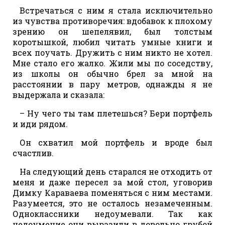
Встречаться с ним я стала исключительно
из чувства противоречия: вдобавок к плохому
зрению он шепелявил, был толстым
коротышкой, любил читать умные книги и
всех поучать. Дружить с ним никто не хотел.
Мне стало его жалко. Жили мы по соседству,
из школы он обычно брел за мной на
расстоянии в пару метров, однажды я не
выдержала и сказала:
– Ну чего ты там плетешься? Бери портфель
и иди рядом.
Он схватил мой портфель и вроде был
счастлив.
На следующий день старался не отходить от
меня и даже пересел за мой стол, уговорив
Димку Караваева поменяться с ним местами.
Разумеется, это не осталось незамеченным.
Одноклассники недоумевали. Так как
недоумение они выразили в довольно грубой