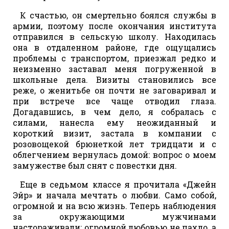
К счастью, он смертельно боялся службы в
армии, поэтому после окончания института
отправился в сельскую школу. Находилась
она в отдаленном районе, где ощущались
проблемы с транспортом, приезжал редко и
неизменно заставал меня погруженной в
школьные дела. Визиты становились все
реже, о женитьбе он почти не заговаривал и
при встрече все чаще отводил глаза.
Догадавшись, в чем дело, я собралась с
силами, нанесла ему неожиданный и
короткий визит, застала в компании с
розовощекой брюнеткой лет тридцати и с
облегчением вернулась домой: вопрос о моем
замужестве был снят с повестки дня.
Еще в седьмом классе я прочитала «Джейн
Эйр» и начала мечтать о любви. Само собой,
огромной и на всю жизнь. Теперь наблюдения
за окружающими мужчинами
настораживали: огромной любовью не пахло, а