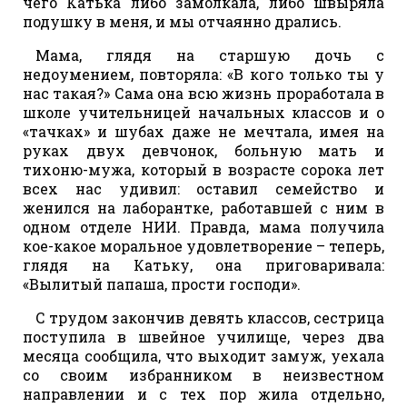
чего Катька либо замолкала, либо швыряла
подушку в меня, и мы отчаянно дрались.
Мама, глядя на старшую дочь с
недоумением, повторяла: «В кого только ты у
нас такая?» Сама она всю жизнь проработала в
школе учительницей начальных классов и о
«тачках» и шубах даже не мечтала, имея на
руках двух девчонок, больную мать и
тихоню-мужа, который в возрасте сорока лет
всех нас удивил: оставил семейство и
женился на лаборантке, работавшей с ним в
одном отделе НИИ. Правда, мама получила
кое-какое моральное удовлетворение – теперь,
глядя на Катьку, она приговаривала:
«Вылитый папаша, прости господи».
С трудом закончив девять классов, сестрица
поступила в швейное училище, через два
месяца сообщила, что выходит замуж, уехала
со своим избранником в неизвестном
направлении и с тех пор жила отдельно,