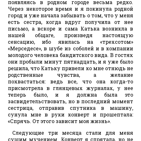
появляясь в родном городе весьма редко.
Через некоторое время и я покинула родной
город и уже начала забывать о том, что у меня
есть сестра, когда вдруг получила от нее
письмо, а вскоре и сама Катька возникла в
нашей общаге, произведя настоящую
сенсацию, ибо явилась на «трехсотом»
«Мерседесе», в шубе из соболей и в компании
молодого человека бандитского вида. В гостях
они пробыли минут пятнадцать, и я уже было
решила, что Катьку привели ко мне отнюдь не
родственные чувства, а желание
похвастаться: ведь все, что она когда-то
присмотрела в глянцевых журналах, у нее
теперь было, и я должна была это
засвидетельствовать, но в последний момент
сестрица, отправив спутника в машину,
сунула мне в руки конверт и прошептала:
«Спрячь. От этого зависит моя жизнь».
Следующие три месяца стали для меня
сущим мучением. Конверт я спрятала, но не