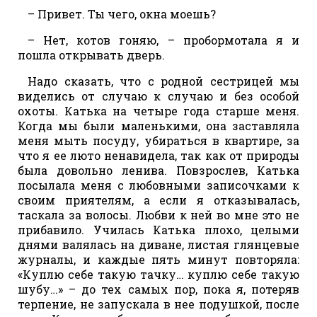
– Привет. Ты чего, окна моешь?
– Нет, котов гоняю, – пробормотала я и
пошла открывать дверь.
Надо сказать, что с родной сестрицей мы
виделись от случаю к случаю и без особой
охоты. Катька на четыре года старше меня.
Когда мы были маленькими, она заставляла
меня мыть посуду, убираться в квартире, за
что я ее люто ненавидела, так как от природы
была довольно ленива. Повзрослев, Катька
посылала меня с любовными записочками к
своим приятелям, а если я отказывалась,
таскала за волосы. Любви к ней во мне это не
прибавило. Училась Катька плохо, целыми
днями валялась на диване, листая глянцевые
журналы, и каждые пять минут повторяла:
«Куплю себе такую тачку… куплю себе такую
шубу…» – до тех самых пор, пока я, потеряв
терпение, не запускала в нее подушкой, после