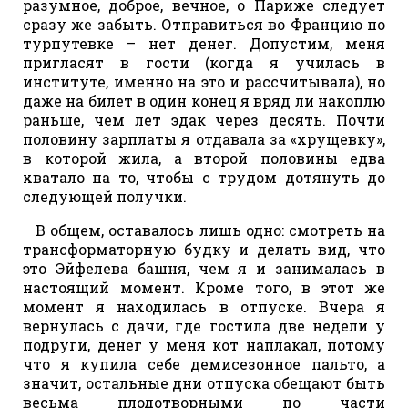
разумное, доброе, вечное, о Париже следует
сразу же забыть. Отправиться во Францию по
турпутевке – нет денег. Допустим, меня
пригласят в гости (когда я училась в
институте, именно на это и рассчитывала), но
даже на билет в один конец я вряд ли накоплю
раньше, чем лет эдак через десять. Почти
половину зарплаты я отдавала за «хрущевку»,
в которой жила, а второй половины едва
хватало на то, чтобы с трудом дотянуть до
следующей получки.
В общем, оставалось лишь одно: смотреть на
трансформаторную будку и делать вид, что
это Эйфелева башня, чем я и занималась в
настоящий момент. Кроме того, в этот же
момент я находилась в отпуске. Вчера я
вернулась с дачи, где гостила две недели у
подруги, денег у меня кот наплакал, потому
что я купила себе демисезонное пальто, а
значит, остальные дни отпуска обещают быть
весьма плодотворными по части