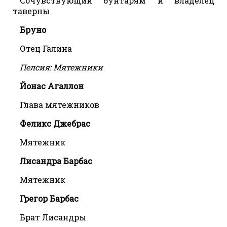
Сочувствующий бунтарям и владелец
таверны
Бруно
Отец Галина
Пелсия: Мятежники
Йонас Агаллон
Глава мятежников
Феликс Джебрас
Мятежник
Лисандра Барбас
Мятежник
Грегор Барбас
Брат Лисандры