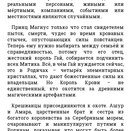
реальными персонами, живыми или
мёртвыми, компаниями, событиями или
местностями являются случайными..
Принц Магнус только что стал свидетелем
пыток, смерти, чудес во время кровавых
стычек, опустошающих силы повстанцев.
Теперь ему нужно выбирать между семьёй и
справедливостью, потому что его отец,
жестокий король Гай, собирается подчинить
всех Митика. Всё, в чём Гай нуждается сейчас,
это в Родичах – четырёх элементарных
кристаллах, что дают божественные силы их
владельцам. Но Король Крови – не
единственный, кто охотится за древними
магическими артефактами.
Крешианцы присоединяются к охоте. Ашур
и Амара, царственные брат и сестра из
богатого королевства за Серебряным морем,
очаровывают и манипулируют путями к
Родичам, доказывая, что могут быть более