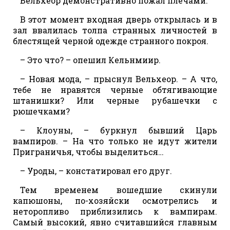
Вельхеор демонстративно пожал плечами.
В этот момент входная дверь открылась и в
зал ввалилась толпа странных личностей в
блестящей черной одежде странного покроя.
– Это что? – опешил Кельнмиир.
– Новая мода, – прыснул Вельхеор. – А что,
тебе не нравятся черные обтягивающие
штанишки? Или черные рубашечки с
рюшечками?
– Клоуны, – буркнул бывший Царь
вампиров. – На что только не идут жители
Приграничья, чтобы выделиться…
– Уроды, – констатировал его друг.
Тем временем вошедшие скинули
капюшоны, по-хозяйски осмотрелись и
неторопливо приблизились к вампирам.
Самый высокий, явно считавшийся главным