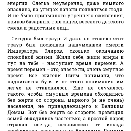
энергии. Слегка неуверенно, даже немного
опасливо, на улицах начали появляться люди.
И не было привычного утреннего оживления,
криков базарных торговцев, веселого детского
смеха и радостных лиц…
Сегодня был траур. И даже не столько этот
траур был посвящен нашумевшей смерти
Императора Элиров, сколько окончанию
спокойной жизни. Жили себе, жили элиры и
тут на тебе – наступает время перемен. А
время перемен – это, знаете ли, очень смутное
время. Все жители Литы понимали, что
надвигается буря и от этого понимания им
легче не становилось. Еще не случалось
такого, чтобы смутные времена обходились
без жертв со стороны мирного (и не очень)
населения, не принадлежащего к Великим
Домам. Вот без жертв со стороны правящих
семей обходились частенько, а простой народ
страдал всегда, независимо от исхода
конфликтов, развязанных Великими Домами