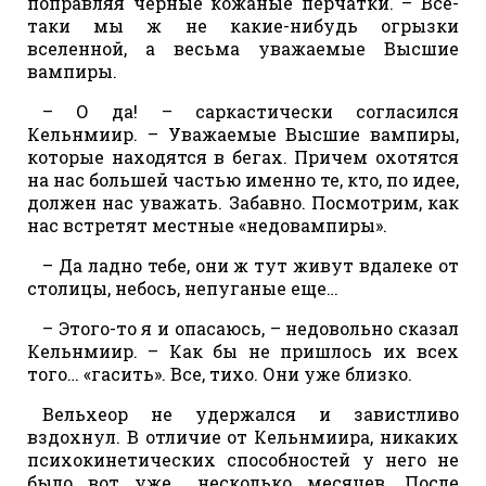
поправляя черные кожаные перчатки. – Все-
таки мы ж не какие-нибудь огрызки
вселенной, а весьма уважаемые Высшие
вампиры.
– О да! – саркастически согласился
Кельнмиир. – Уважаемые Высшие вампиры,
которые находятся в бегах. Причем охотятся
на нас большей частью именно те, кто, по идее,
должен нас уважать. Забавно. Посмотрим, как
нас встретят местные «недовампиры».
– Да ладно тебе, они ж тут живут вдалеке от
столицы, небось, непуганые еще…
– Этого-то я и опасаюсь, – недовольно сказал
Кельнмиир. – Как бы не пришлось их всех
того… «гасить». Все, тихо. Они уже близко.
Вельхеор не удержался и завистливо
вздохнул. В отличие от Кельнмиира, никаких
психокинетических способностей у него не
было вот уже… несколько месяцев. После