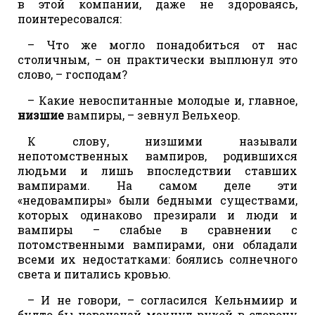
в этой компании, даже не здороваясь,
поинтересовался:
– Что же могло понадобиться от нас
столичным, – он практически выплюнул это
слово, – господам?
– Какие невоспитанные молодые и, главное,
низшие
вампиры, – зевнул Вельхеор.
К слову, низшими называли
непотомственных вампиров, родившихся
людьми и лишь впоследствии ставших
вампирами. На самом деле эти
«недовампиры» были бедными существами,
которых одинаково презирали и люди и
вампиры – слабые в сравнении с
потомственными вампирами, они обладали
всеми их недостатками: боялись солнечного
света и питались кровью.
– И не говори, – согласился Кельнмиир и
будто бы невзначай махнул рукой в сторону