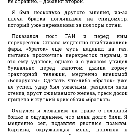
не страшно, – добавил второй.
Я был несколько другого мнения, из-за
плеча братка поглядывал на спидометр,
который уже переваливал за полторы сотни.
Показался пост ГАИ и перед ним
перекресток. Справа медленно приближались
фары, «браток» еще чуть надавил на газ,
пытаясь проскочить перекресток первым, и
это ему удалось, однако я с ужасом увидел
буквально перед капотом джипа корму
тракторной тележки, медленно влекомой
«Беларусом». Сделать что-либо «браток» уже
не успел, удар был ужасным, раздался звон
стекла, хруст сжимаемого железа, треск досок
прицепа и жуткий крик обоих «братков».
Очнулся я лежащим на траве с головной
болью и ощущением, что меня долго били. Я
медленно сел, подавляя рвотные позывы.
Картина, окружающая меня, поплыла в