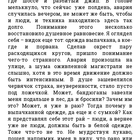
где шоссе и разбитый джип. В голове
мелькнуло, что сейчас уже полдень, авария
случилась вечером, не может же быть, чтобы
и люди, и техника находились здесь так
долго. Понимание этого несколько
восстановило душевное равновесие. Я оглядел
себя – видок еще тот: одежда выпачкана, а кое-
где и порвана. Сделав окрест пару
расходящихся кругов, пришло понимание
чего-то странного. Авария произошла на
улице, а шума оживленной магистрали не
слышно, хотя в это время движение должно
быть интенсивным. В душе зашевелился
червячок страха, неуверенности, стало пусто
под ложечкой. Может, бандюганы завезли
меня подальше в лес, да и бросили? Зачем им
это? Может, я уже в раю? Тогда почему в
выпачканной одежде, да еще и с сумкой? Как
я представлял себе этот рай – люди, а вернее
уже не люди, должны быть в белой одежде.
Тоже что-то не то. Не мудрствуя лукаво,
пошел напрямик, имея в виду, что рано или