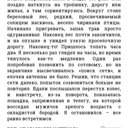
поздно наткнусь на тропинку, дорогу или
жилье, а там сориентируюсь. Вокруг стоял
березовый лес, редкий, просвечиваемый
солнцем насквозь, весело чирикали птицы.
Начинало пригревать, запах трав просто
одурманивал. Наконец лес почти закончился,
и на опушке я увидел узкую проселочную
дорогу. Наконец-то! Пришлось топать часа
два. Я несколько раз глядел на часы, но время
тянулось как-то медленно. Один раз
попробовал позвонить по сотовому, но на
экранчике высвечивалось «поиск сети», и
елочки антенны не было. Решив, что станция
сети далеко, попыток созвониться больше не
повторял. Вдали послышался перестук колес,
и навстречу, из-за поворота, показалась
лошадка, запряженная в телегу, на которой
восседал мужичок зрелого возраста с
окладистой бородой. Я остановился – все
равно встретимся.