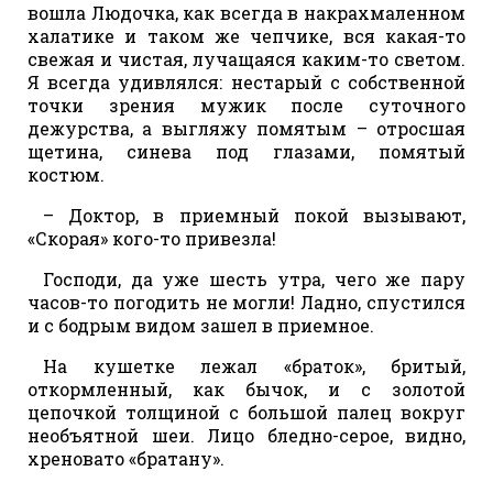
вошла Людочка, как всегда в накрахмаленном
халатике и таком же чепчике, вся какая-то
свежая и чистая, лучащаяся каким-то светом.
Я всегда удивлялся: нестарый с собственной
точки зрения мужик после суточного
дежурства, а выгляжу помятым – отросшая
щетина, синева под глазами, помятый
костюм.
– Доктор, в приемный покой вызывают,
«Скорая» кого-то привезла!
Господи, да уже шесть утра, чего же пару
часов-то погодить не могли! Ладно, спустился
и с бодрым видом зашел в приемное.
На кушетке лежал «браток», бритый,
откормленный, как бычок, и с золотой
цепочкой толщиной с большой палец вокруг
необъятной шеи. Лицо бледно-серое, видно,
хреновато «братану».