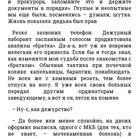
и прокурора, запомните это и держите
документы в порядке». Глупые и неопытные
мы еще были, посмеялись – думали, шутка.
Жизнь показала: дядька был прав.
Резко зазвонил телефон. Дежурный
лаборант заспанным голосом продиктовала
анализы «братка». Да-а-а, вот уж не вовремя
нелегкая его принесла. Если бы я тогда знал,
как изменится моя судьба после знакомства с
«братком». Обычная тактика при почечной
колике: капельницы, баралгин, понаблюдать.
Не всех же с камнями резать, тем более
отпуск на носу. Я уже всех своих больных
передал другим ординаторам и
заведующему, а вот и он, легок на помине.
– Ну-с, как дежурство?
– Да более или менее спокойно, на двоих
оформил выписки, одного с МКБ (для тех, кто
не знает, – мочекаменная болезнь) в