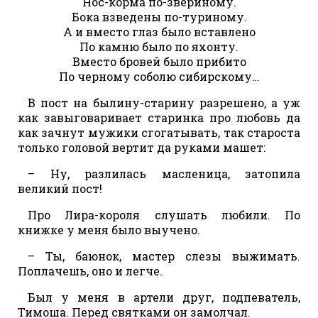
Нос-корма по-звериному.
Бока взведены по-туриному.
А и вместо глаз было вставлено
По камню было по яхонту.
Вместо бровей было прибито
По черному соболю сибирскому…
В пост на былину-старину разрешено, а уж
как завыговаривает старинка про любовь да
как зачнут мужики сгогатывать, так староста
только головой вертит да руками машет:
– Ну, разлилась масленица, затопила
великий пост!
Про Лира-короля слушать любили. По
книжке у меня было выучено.
– Ты, баюнок, мастер слезы выжимать.
Поплачешь, оно и легче.
Был у меня в артели друг, подпеватель,
Тимоша. Перед святками он замолчал.