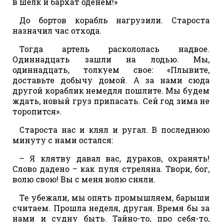
в шелк и бархат оденем!»
До бортов корабль нагрузили. Староста
назначил час отхода.
Тогда артель раскололась надвое.
Одиннадцать зашли на лодью. Мы,
одиннадцать, толкуем свое: «Плывите,
доставьте добычу домой. А за нами сюда
другой кораблик немедля пошлите. Мы будем
ждать, новый груз припасать. Сей год зима не
торопится».
Староста нас и клял и ругал. В последнюю
минуту с нами остался:
– Я клятву давал вас, дураков, охранять!
Слово дадено – как пуля стреляна. Твори, бог,
волю свою! Вы с меня волю сняли.
Те убежали, мы опять промышляем, барыши
считаем. Прошла неделя, другая. Время бы за
нами и судну быть. Тайно-то, про себя-то,