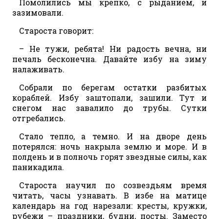
Помолились мы крепко, с рыданием, и
зазимовали.
Староста говорит:
– Не тужи, ребята! Ни радость вечна, ни
печаль бесконечна. Давайте избу на зиму
налаживать.
Собрали по берегам остатки разбитых
кораблей. Избу заштопали, зашили. Тут и
снегом нас завалило до трубы. Сутки
отгребались.
Стало тепло, а темно. И на дворе день
потерялся: ночь накрыла землю и море. И в
полдень и в полночь горят звездные силы, как
паникадила.
Староста научил по созвездьям время
читать, часы узнавать. В избе на матице
календарь на год нарезали: кресты, кружки,
рубежи – праздники, будни, посты. Заместо