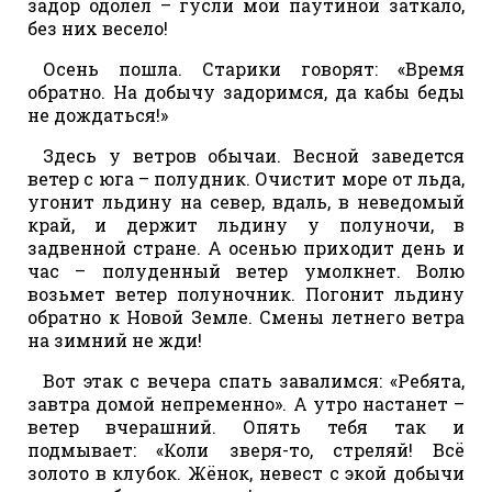
задор одолел – гусли мои паутиной заткало,
без них весело!
Осень пошла. Старики говорят: «Время
обратно. На добычу задоримся, да кабы беды
не дождаться!»
Здесь у ветров обычаи. Весной заведется
ветер с юга – полудник. Очистит море от льда,
угонит льдину на север, вдаль, в неведомый
край, и держит льдину у полуночи, в
задвенной стране. А осенью приходит день и
час – полуденный ветер умолкнет. Волю
возьмет ветер полуночник. Погонит льдину
обратно к Новой Земле. Смены летнего ветра
на зимний не жди!
Вот этак с вечера спать завалимся: «Ребята,
завтра домой непременно». А утро настанет –
ветер вчерашний. Опять тебя так и
подмывает: «Коли зверя-то, стреляй! Всё
золото в клубок. Жёнок, невест с экой добычи