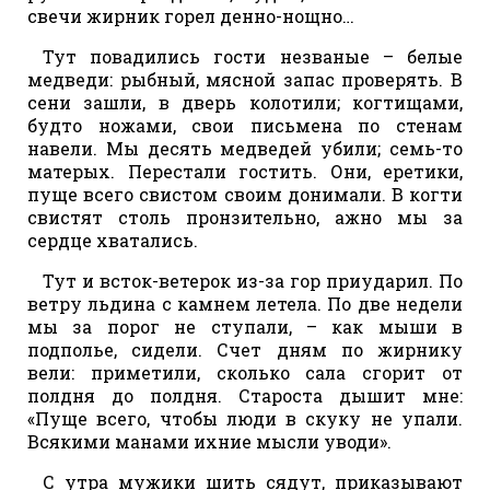
свечи жирник горел денно-нощно…
Тут повадились гости незваные – белые
медведи: рыбный, мясной запас проверять. В
сени зашли, в дверь колотили; когтищами,
будто ножами, свои письмена по стенам
навели. Мы десять медведей убили; семь-то
матерых. Перестали гостить. Они, еретики,
пуще всего свистом своим донимали. В когти
свистят столь пронзительно, ажно мы за
сердце хватались.
Тут и всток-ветерок из-за гор приударил. По
ветру льдина с камнем летела. По две недели
мы за порог не ступали, – как мыши в
подполье, сидели. Счет дням по жирнику
вели: приметили, сколько сала сгорит от
полдня до полдня. Староста дышит мне:
«Пуще всего, чтобы люди в скуку не упали.
Всякими манами ихние мысли уводи».
С утра мужики шить сядут, приказывают