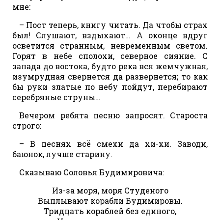
мне:
– Пост теперь, книгу читать. Да чтобы страх
был! Слушают, вздыхают… А оконце вдруг
осветится странным, невременным светом.
Горят в небе сполохи, северное сияние. С
запада до востока, будто река вся жемчужная,
изумрудная свернется да развернется; то как
бы руки златые по небу пойдут, перебирают
серебряные струны…
Вечером ребята песню запросят. Староста
строго:
– В песнях всё смехи да хи-хи. Заводи,
баюнок, лучше старину.
Сказываю Соловья Будимировича:
Из-за моря, моря Студеного
Выплывают корабли Будимировы.
Тридцать кораблей без единого,