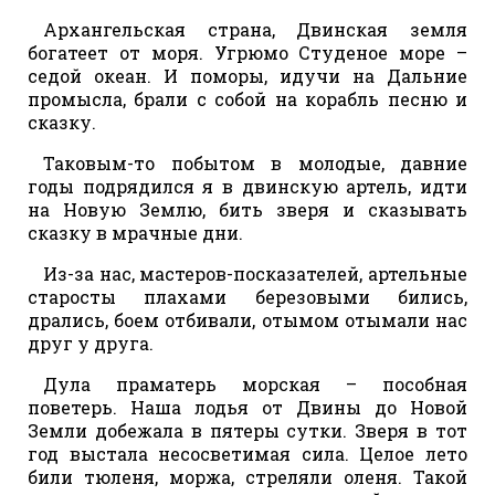
Архангельская страна, Двинская земля
богатеет от моря. Угрюмо Студеное море –
седой океан. И поморы, идучи на Дальние
промысла, брали с собой на корабль песню и
сказку.
Таковым-то побытом в молодые, давние
годы подрядился я в двинскую артель, идти
на Новую Землю, бить зверя и сказывать
сказку в мрачные дни.
Из-за нас, мастеров-посказателей, артельные
старосты плахами березовыми бились,
дрались, боем отбивали, отымом отымали нас
друг у друга.
Дула праматерь морская – пособная
поветерь. Наша лодья от Двины до Новой
Земли добежала в пятеры сутки. Зверя в тот
год выстала несосветимая сила. Целое лето
били тюленя, моржа, стреляли оленя. Такой