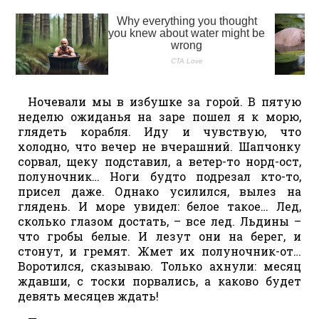
Ночевали мы в избушке за горой. В пятую
неделю ожиданья на заре пошел я к морю,
глядеть корабля. Иду и чувствую, что
холодно, что вечер не вчерашний. Шапчонку
сорвал, щеку подставил, а ветер-то норд-ост,
полуночник… Ноги будто подрезал кто-то,
присел даже. Однако усилился, вылез на
глядень. И море увидел: белое такое… Лед,
сколько глазом достать, – все лед. Льдины –
что гробы белые. И лезут они на берег, и
стонут, и гремят. Жмет их полуночник-от…
Воротился, сказываю. Только ахнули: месяц
ждавши, с тоски порвались, а каково будет
девять месяцев ждать!