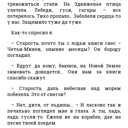
тревожиться стали. На Здвиженье птица
улетела. Лебеди, гуси, гагары – все
потерялось. Тихо пропало… Заболели сердца-то
у нас. Защемило туже да туже.
Как-то спросил я:
– Староста, почто ты с лодьи книги снес –
Четьи-Минеи, зимние месяцы? Он бороду
погладил:
– Вдруг да кому, баюнок, на Новой Земле
зимовать доведется… Они нам за книги
спасибо скажут.
– Староста, даль небесная над морем
побелела. Это от снегов?
– Нет, дитя, от льдины… – И ласково так и
печально поглядел мне в глаза. А ты, ладь,
ладь гусли-то. Ежели не на корабле, дак на
песне твоей поедем.