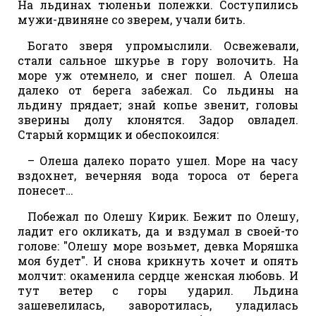
На льдинах тюленьи полежки. Соступились
мужи-двиняне со зверем, учали бить.
Богато зверя упромыслили. Освежевали,
стали сальное шкурье в гору волочить. На
море уж отемнело, и снег пошел. А Олеша
далеко от берега забежал. Со льдины на
льдину прядает; знай копье звенит, головы
зверины долу клонятся. Задор овладел.
Старый кормщик и обеспокоился:
– Олеша далеко порато ушел. Море на часу
вздохнет, вечерняя вода тороса от берега
понесет…
Побежал по Олешу Кирик. Бежит по Олешу,
ладит его окликать, да и вздумал в своей-то
голове: "Олешу море возьмет, девка Моряшка
моя будет". И снова крикнуть хочет и опять
молчит: окаменила сердце женская любовь. И
тут ветер с горы ударил. Льдина
зашевелилась, заворотилась, уладилась