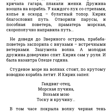
кричала гагара, плакали женки. Дружина
взошла на корабль. У каждого лук со стрелами,
копье и оскорд – булатный топор. Кирик
благословил путь. Отворили парусы, и
пособная поветерь, праматерь морская,
скорополучно направила путь…
Не доведя до Звериного острова, прабаба-
поветерь заспорила с внуками – встречными
ветерками. Зашумела волна. А молодая
дружина доверчиво спит. Кирик сам у руля. И
была назавтра Олеше година.
Студеное море на волнах стоит, по крутому
взводню корабль летит. И Кирик запел:
Гандвиг-отец,
Морская пучина,
Возьми мою
Тоску и кручину…
В том часе покрыла волну черная тень