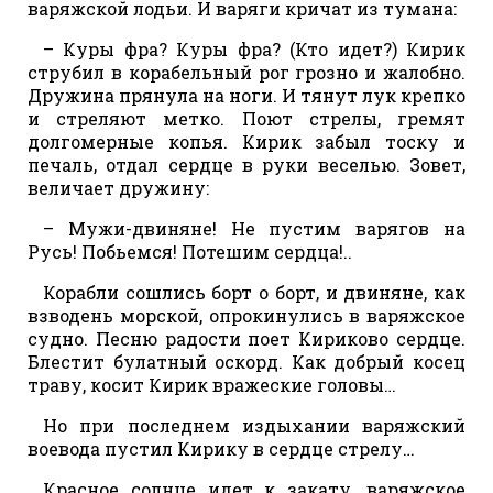
варяжской лодьи. И варяги кричат из тумана:
– Куры фра? Куры фра? (Кто идет?) Кирик
струбил в корабельный рог грозно и жалобно.
Дружина прянула на ноги. И тянут лук крепко
и стреляют метко. Поют стрелы, гремят
долгомерные копья. Кирик забыл тоску и
печаль, отдал сердце в руки веселью. Зовет,
величает дружину:
– Мужи-двиняне! Не пустим варягов на
Русь! Побьемся! Потешим сердца!..
Корабли сошлись борт о борт, и двиняне, как
взводень морской, опрокинулись в варяжское
судно. Песню радости поет Кириково сердце.
Блестит булатный оскорд. Как добрый косец
траву, косит Кирик вражеские головы…
Но при последнем издыхании варяжский
воевода пустил Кирику в сердце стрелу…
Красное солнце идет к закату, варяжское