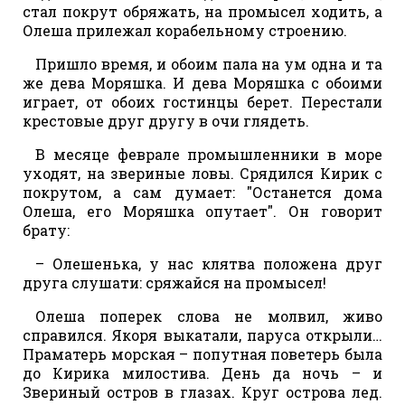
стал покрут обряжать, на промысел ходить, а
Олеша прилежал корабельному строению.
Пришло время, и обоим пала на ум одна и та
же дева Моряшка. И дева Моряшка с обоими
играет, от обоих гостинцы берет. Перестали
крестовые друг другу в очи глядеть.
В месяце феврале промышленники в море
уходят, на звериные ловы. Срядился Кирик с
покрутом, а сам думает: "Останется дома
Олеша, его Моряшка опутает". Он говорит
брату:
– Олешенька, у нас клятва положена друг
друга слушати: сряжайся на промысел!
Олеша поперек слова не молвил, живо
справился. Якоря выкатали, паруса открыли…
Праматерь морская – попутная поветерь была
до Кирика милостива. День да ночь – и
Звериный остров в глазах. Круг острова лед.