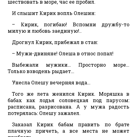
шествовать в море, час ее пробил.
И слышит Кирик вопль Олешин:
– Кирик, погибаю! Вспомни дружбу-то
милую и любовь заединую!..
Дрогнул Кирик, прибежал в стан:
– Мужи-двиняне! Олеша в относ попал!
Выбежали мужики… Просторно море…
Только взводень рыдает…
Унесла Олешу вечерняя вода…
Того же лета женился Кирик. Моряшка в
бабах как лодья соловецкая под парусом:
расписана, разрисована. А у мужа радость
потерялась: Олешу зажалел.
Заказал Кирик бабам править по брате
плачную причеть, а все места не может