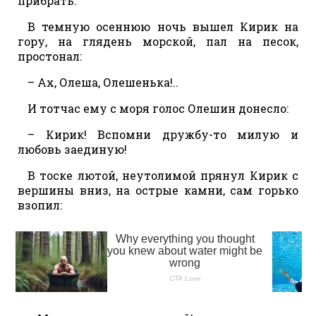
прибрать.
В темную осеннюю ночь вышел Кирик на
гору, на глядень морской, пал на песок,
простонал:
– Ах, Олеша, Олешенька!..
И тотчас ему с моря голос Олешин донесло:
– Кирик! Вспомни дружбу-то милую и
любовь заединую!
В тоске лютой, неутолимой прянул Кирик с
вершины вниз, на острые камни, сам горько
взопил: