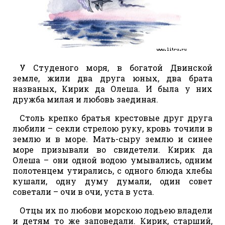
У Студеного моря, в богатой Двинской
земле, жили два друга юных, два брата
названых, Кирик да Олеша. И была у них
дружба милая и любовь заединая.
Столь крепко братья крестовые друг друга
любили – секли стрелою руку, кровь точили в
землю и в море. Мать-сыру землю и синее
море призывали во свидетели. Кирик да
Олеша – они одной водою умывались, одним
полотенцем утирались, с одного блюда хлебы
кушали, одну думу думали, один совет
советали – очи в очи, уста в уста.
Отцы их по любови морскою лодьею владели
и детям то же заповедали. Кирик, старший,