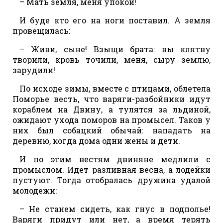
– Мать земля, меня упокой!
И буде кто его на ноги поставил. А земля
провещилась:
– Живи, сыне! Взыщи брата: вы клятву
творили, кровь точили, меня, сыру землю,
зарудили!
По исходе зимы, вместе с птицами, облетела
Поморье весть, что варяги-разбойники идут
кораблем на Двину, а тулятся за льдиной,
ожидают ухода поморов на промысел. Таков у
них был собацкий обычай: нападать на
деревню, когда дома одни жены и дети.
И по этим вестям двиняне медлили с
промыслом. Идет разливная весна, а лодейки
пустуют. Тогда отобралась дружина удалой
молодежи:
– Не станем сидеть, как гнус в подполье!
Варяги придут или нет, а время терять