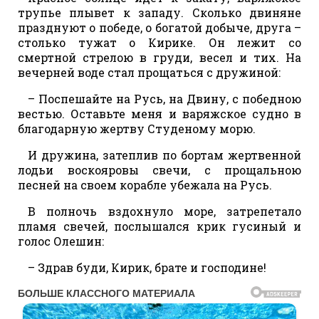
трупье плывет к западу. Сколько двиняне
празднуют о победе, о богатой добыче, друга –
столько тужат о Кирике. Он лежит со
смертной стрелою в груди, весел и тих. На
вечерней воде стал прощаться с дружиной:
– Поспешайте на Русь, на Двину, с победною
вестью. Оставьте меня и варяжское судно в
благодарную жертву Студеному морю.
И дружина, затеплив по бортам жертвенной
лодьи воскояровы свечи, с прощальною
песней на своем корабле убежала на Русь.
В полночь вздохнуло море, затрепетало
пламя свечей, послышался крик гусиный и
голос Олешин:
– Здрав буди, Кирик, брате и господине!