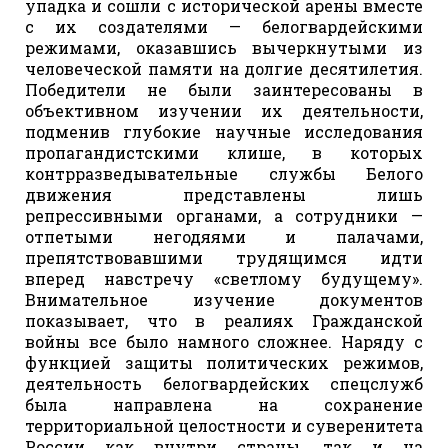
упадка и сошли с исторической арены вместе
с их создателями — белогвардейскими
режимами, оказавшись вычеркнутыми из
человеческой памяти на долгие десятилетия.
Победители не были заинтересованы в
объективном изучении их деятельности,
подменив глубокие научные исследования
пропагандистскими клише, в которых
контрразведывательные службы Белого
движения представлены лишь
репрессивными органами, а сотрудники —
отпетыми негодяями и палачами,
препятствовавшими трудящимся идти
вперед навстречу «светлому будущему».
Внимательное изучение документов
показывает, что в реалиях Гражданской
войны все было намного сложнее. Наряду с
функцией защиты политических режимов,
деятельность белогвардейских спецслужб
была направлена на сохранение
территориальной целостности и суверенитета
России как внутри страны, так и на