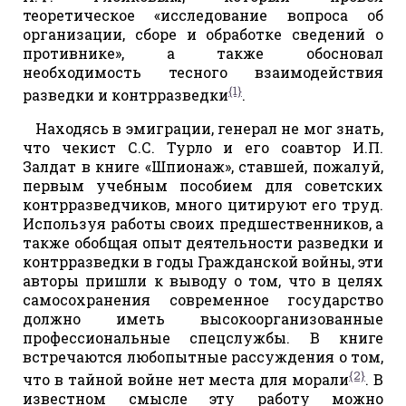
теоретическое «исследование вопроса об
организации, сборе и обработке сведений о
противнике», а также обосновал
необходимость тесного взаимодействия
{1}
разведки и контрразведки
.
Находясь в эмиграции, генерал не мог знать,
что чекист С.С. Турло и его соавтор И.П.
Залдат в книге «Шпионаж», ставшей, пожалуй,
первым учебным пособием для советских
контрразведчиков, много цитируют его труд.
Используя работы своих предшественников, а
также обобщая опыт деятельности разведки и
контрразведки в годы Гражданской войны, эти
авторы пришли к выводу о том, что в целях
самосохранения современное государство
должно иметь высокоорганизованные
профессиональные спецслужбы. В книге
встречаются любопытные рассуждения о том,
{2}
что в тайной войне нет места для морали
. В
известном смысле эту работу можно