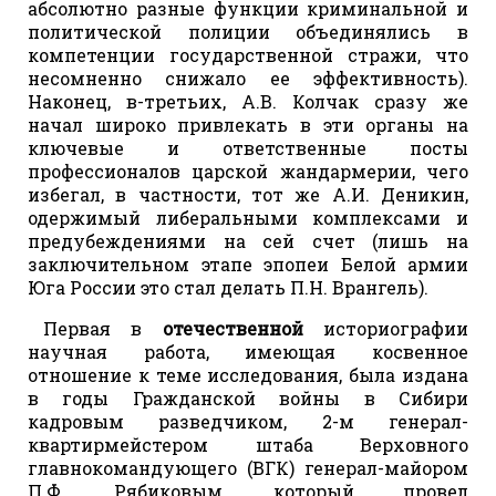
абсолютно разные функции криминальной и
политической полиции объединялись в
компетенции государственной стражи, что
несомненно снижало ее эффективность).
Наконец, в-третьих, А.В. Колчак сразу же
начал широко привлекать в эти органы на
ключевые и ответственные посты
профессионалов царской жандармерии, чего
избегал, в частности, тот же А.И. Деникин,
одержимый либеральными комплексами и
предубеждениями на сей счет (лишь на
заключительном этапе эпопеи Белой армии
Юга России это стал делать П.Н. Врангель).
Первая в
отечественной
историографии
научная работа, имеющая косвенное
отношение к теме исследования, была издана
в годы Гражданской войны в Сибири
кадровым разведчиком, 2-м генерал-
квартирмейстером штаба Верховного
главнокомандующего (ВГК) генерал-майором
П.Ф. Рябиковым, который провел