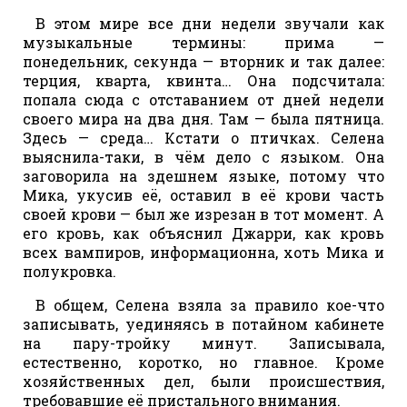
В этом мире все дни недели звучали как
музыкальные термины: прима —
понедельник, секунда — вторник и так далее:
терция, кварта, квинта… Она подсчитала:
попала сюда с отставанием от дней недели
своего мира на два дня. Там — была пятница.
Здесь — среда… Кстати о птичках. Селена
выяснила-таки, в чём дело с языком. Она
заговорила на здешнем языке, потому что
Мика, укусив её, оставил в её крови часть
своей крови — был же изрезан в тот момент. А
его кровь, как объяснил Джарри, как кровь
всех вампиров, информационна, хоть Мика и
полукровка.
В общем, Селена взяла за правило кое-что
записывать, уединяясь в потайном кабинете
на пару-тройку минут. Записывала,
естественно, коротко, но главное. Кроме
хозяйственных дел, были происшествия,
требовавшие её пристального внимания.