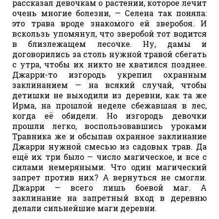
рассказал девочкам о растении, которое лечит
очень многие болезни, — Селена так поняла:
это трава вроде знакомого ей зверобоя. И
вскользь упомянул, что зверобой тот водится
в близлежащем лесочке. Ну, дамы и
договорились за столь нужной травой сбегать
с утра, чтобы их никто не хватился позднее.
Джарри-то изгородь укрепил охранным
заклинанием — на всякий случай, чтобы
детишки не выходили из деревни, как та же
Ирма, на прошлой неделе сбежавшая в лес,
когда её обидели. Но изгородь девочки
прошли легко, воспользовавшись уроками
Травника же и обсыпав охранное заклинание
Джарри нужной смесью из садовых трав. Да
ещё их три было — число магическое, и все с
силами немеряными. Что один магический
запрет против них? А вернуться не смогли.
Джарри — всего лишь боевой маг. А
заклинание на запретный вход в деревню
делали сильнейшие маги деревни.