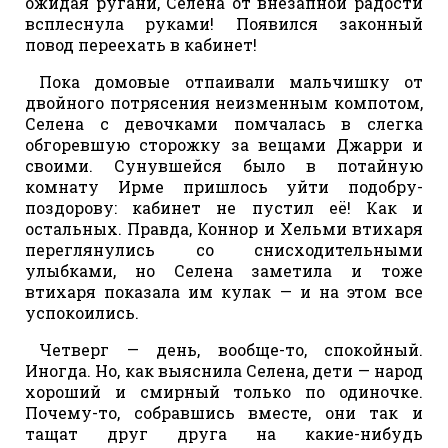
ожидая ругани, Селена от внезапной радости
всплеснула руками! Появился законный
повод переехать в кабинет!
Пока домовые отпаивали мальчишку от
двойного потрясения неизменным компотом,
Селена с девочками помчалась в слегка
обгоревшую сторожку за вещами Джарри и
своими. Сунувшейся было в потайную
комнату Ирме пришлось уйти подобру-
поздорову: кабинет не пустил её! Как и
остальных. Правда, Коннор и Хельми втихаря
переглянулись со снисходительными
улыбками, но Селена заметила и тоже
втихаря показала им кулак — и на этом все
успокоились.
Четверг — день, вообще-то, спокойный.
Иногда. Но, как выяснила Селена, дети — народ
хороший и смирный только по одиночке.
Почему-то, собравшись вместе, они так и
тащат друг друга на какие-нибудь