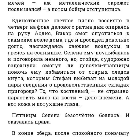
мечей — аж металлический скрежет
послышался! — а потом бойцы отступились.
Единственное светлое пятно воссияло в
четверг на фоне делового ритма дня: опираясь
на руку Асдис, Викар смог спуститься к
скамейке возле дома, где и просидел довольно
долго, наслаждаясь свежим воздухом и
греясь на солнышке. Селена ему поулыбалась
и поговорила немного, но, отойдя, судорожно
вздохнула: смогут ли девочки-травницы
помочь ему избавиться от старых следов
кнута, которым Стефан выбивал из молодой
пары сведения о продовольственных складах
пригорода? То, что костлявый, — не страшно:
нарастить мясо на кости — дело времени. А
вот кожа и потухшие глаза…
Пятницы Селена безотчётно боялась. И
оказалась права.
В конце обеда, после спокойного поначалу