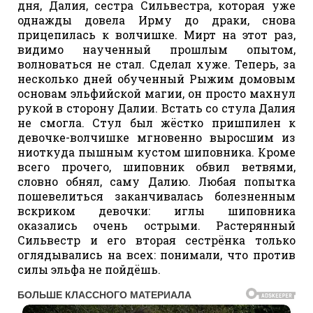
дня, Далия, сестра Сильвестра, которая уже
однажды довела Ирму до драки, снова
прицепилась к волчишке. Мирт на этот раз,
видимо наученный прошлым опытом,
волноваться не стал. Сделал хуже. Теперь, за
несколько дней обученный Рыжим домовым
основам эльфийской магии, он просто махнул
рукой в сторону Далии. Встать со стула Далия
не смогла. Стул был жёстко пришпилен к
девочке-волчишке мгновенно выросшим из
ниоткуда пышным кустом шиповника. Кроме
всего прочего, шиповник обвил ветвями,
словно обнял, саму Далию. Любая попытка
пошевелиться заканчивалась болезненным
вскриком девочки: иглы шиповника
оказались очень острыми. Растерянный
Сильвестр и его вторая сестрёнка только
оглядывались на всех: понимали, что против
силы эльфа не пойдёшь.