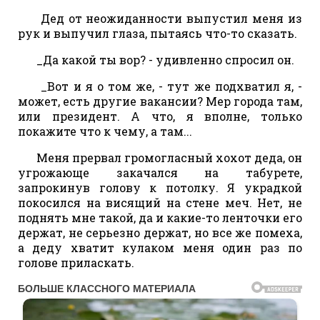
Дед от неожиданности выпустил меня из
рук и выпучил глаза, пытаясь что-то сказать.
_Да какой ты вор? - удивленно спросил он.
_Вот и я о том же, - тут же подхватил я, -
может, есть другие вакансии? Мер города там,
или президент. А что, я вполне, только
покажите что к чему, а там...
Меня прервал громогласный хохот деда, он
угрожающе закачался на табурете,
запрокинув голову к потолку. Я украдкой
покосился на висящий на стене меч. Нет, не
поднять мне такой, да и какие-то ленточки его
держат, не серьезно держат, но все же помеха,
а деду хватит кулаком меня один раз по
голове приласкать.