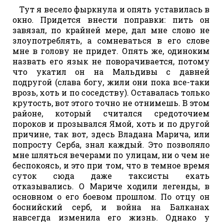
Тут я весело фыркнула и опять уставилась в
окно. Придется внести поправки: пить он
завязал, по крайней мере, дал мне слово не
злоупотреблять, а сомневаться в его слове
мне в голову не придет. Опять же, одиноким
назвать его язык не поворачивается, потому
что укатил он на Мальдивы с давней
подругой (слава богу, жили они пока все-таки
врозь, хоть и по соседству). Оставалась только
крутость, вот этого точно не отнимешь. В этом
районе, который считался средоточием
пороков и прозывался Ямой, хоть и по другой
причине, так вот, здесь Владана Марича, или
попросту Серба, знал каждый. Это позволяло
мне шляться вечерами по улицам, ни о чем не
беспокоясь, и это при том, что в темное время
суток сюда даже таксисты ехать
отказывались. О Мариче ходили легенды, в
основном о его боевом прошлом. По отцу он
боснийский серб, и война на Балканах
навсегда изменила его жизнь. Однако у