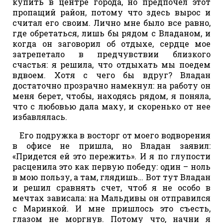
купить в центре города, но предпочел этот
пропащий район, потому что здесь вырос и
считал его своим. Лично мне было все равно,
где обретаться, лишь бы рядом с Владаном, и
когда он заговорил об отдыхе, сердце мое
затрепетало в предчувствии близкого
счастья: я решила, что отдыхать мы поедем
вдвоем. Хотя с чего бы вдруг? Владан
достаточно прозрачно намекнул: на работу он
меня берет, чтобы, находясь рядом, я поняла,
что с любовью дала маху, и скоренько от нее
избавлялась.
Его подружка в восторг от моего водворения
в офисе не пришла, но Владан заявил:
«Придется ей это пережить». И я по глупости
расценила это как первую победу: один – ноль
в мою пользу, а там, глядишь… Вот тут Владан
и решил сравнять счет, чтоб я не особо в
мечтах зависала: на Мальдивы он отправился
с Маринкой. И мне пришлось это съесть,
глазом не моргнув. Потому что, начни я