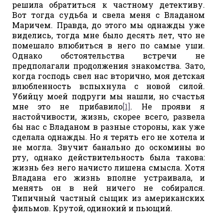
решила обратиться к частному детективу.
Вот тогда судьба и свела меня с Владаном
Маричем. Правда, до этого мы однажды уже
виделись, тогда мне было десять лет, что не
помешало влюбиться в него по самые уши.
Однако обстоятельства встречи не
предполагали продолжения знакомства. Зато,
когда господь свел нас вторично, моя детская
влюбленность вспыхнула с новой силой.
Убийцу моей подруги мы нашли, но счастья
мне это не прибавило
[1]
. Не прояви я
настойчивости, жизнь, скорее всего, развела
бы нас с Владаном в разные стороны, как уже
сделала однажды. Но я терять его не хотела и
не могла. Звучит банально до оскомины во
рту, однако действительность была такова:
жизнь без него начисто лишена смысла. Хотя
Владана его жизнь вполне устраивала, и
менять он в ней ничего не собирался.
Типичный частный сыщик из американских
фильмов. Крутой, одинокий и пьющий.