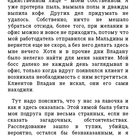
единственном лице – моем собственном. Я
уже протерла пыль, вымыла полы и дважды
выпила кофе. Других дел придумать не
удалось. Собственно, ничто не мешало
убраться отсюда, более того, при желании в
офис можно и вовсе не приходить, потому что
мой работодатель отправился на Мальдивы и
вернется еще не скоро, а без него делать здесь
мне нечего. Хотя и в прочие дни Владану
было нелегко найти для меня занятие. Мой
босс далеко не каждый день заглядывал в
офис, только когда вдруг появлялся клиент и
возникала необходимость с ним встретиться.
Клиентов Владан не искал, они его сами
находили.
Тут надо пояснить, что у нас за лавочка и
как я здесь оказалась. Этой зимой была убита
моя подруга при весьма странных, если не
сказать загадочных, обстоятельствах.
Расследование зашло в тупик, убийца,
вероятно, остался бы безнаказанным, и я