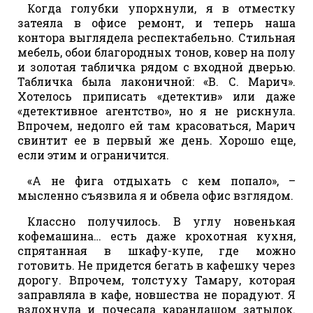
Когда голубки упорхнули, я в отместку
затеяла в офисе ремонт, и теперь наша
контора выглядела респектабельно. Стильная
мебель, обои благородных тонов, ковер на полу
и золотая табличка рядом с входной дверью.
Табличка была лаконичной: «В. С. Марич».
Хотелось приписать «детектив» или даже
«детективное агентство», но я не рискнула.
Впрочем, недолго ей там красоваться, Марич
свинтит ее в первый же день. Хорошо еще,
если этим и ограничится.
«А не фига отдыхать с кем попало», –
мысленно съязвила я и обвела офис взглядом.
Классно получилось. В углу новенькая
кофемашина… есть даже крохотная кухня,
спрятанная в шкафу-купе, где можно
готовить. Не придется бегать в кафешку через
дорогу. Впрочем, толстуху Тамару, которая
заправляла в кафе, новшества не порадуют. Я
вздохнула и почесала карандашом затылок.