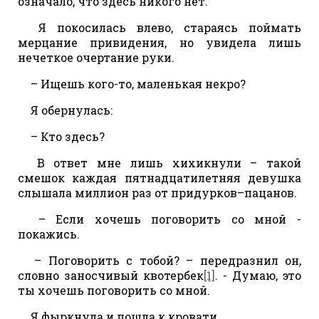
означало, что здесь никого нет.
Я покосилась влево, стараясь поймать
мерцание привидения, но увидела лишь
нечеткое очертание руки.
– Ищешь кого-то, маленькая некро?
Я обернулась:
– Кто здесь?
В ответ мне лишь хихикнули – такой
смешок каждая пятнадцатилетняя девушка
слышала миллион раз от придурков–пацанов.
– Если хочешь поговорить со мной -
покажись.
– Поговорить с тобой? – передразнил он,
словно заносчивый квотербек
[1]
. - Думаю, это
ты хочешь поговорить со мной.
Я фыркнула и пошла к кровати.