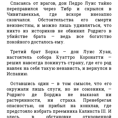
Спасаясь от врагов, дон Педро Луис тайно
переправился через Тибр и скрылся в
Чивитавеккья, где вскоре внезапно
скончался. Обстоятельства его смерти
неизвестны, и можно лишь удивляться, что
никто из историков не обвинил Родриго в
убийстве брата — ведь все богатство
покойного досталось ему.
Третий брат Борха — дон Луис Хуан,
настоятель собора Куаттро Коронатти —
решил навсегда покинуть страну, где его род
навлек на себя такую ненависть, и вернулся в
Испанию.
Оставшись один — в том смысле, что его
окружали лишь слуги, но не союзники, —
Родриго де Борджа не выказал ни
растерянности, ни страха. Пренебрегая
опасностью, он прибыл на конклав, где
предстояло избрать преемника Каликста III. И
здесь, в обстановке откровенной