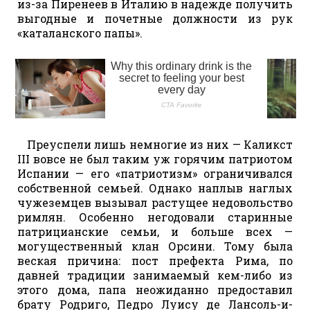
из-за Пиренеев в Италию в надежде получить
выгодные и почетные должности из рук
«каталанского папы».
Преуспели лишь немногие из них — Каликст
III вовсе не был таким уж горячим патриотом
Испании — его «патриотизм» ограничивался
собственной семьей. Однако наплыв наглых
чужеземцев вызывал растущее недовольство
римлян. Особенно негодовали старинные
патрицианские семьи, и больше всех —
могущественный клан Орсини. Тому была
веская причина: пост префекта Рима, по
давней традиции занимаемый кем-либо из
этого дома, папа неожиданно предоставил
брату Родриго, Педро Луису де Лансоль-и-