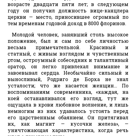
возрасте двадцати пяти лет; в следующем
году он получил должность вице-канцлера
церкви — место, приносившее огромный по
тем временам годовой доход в 8000 флоринов.
Молодой человек, занявший столь высокое
положение, был и сам по себе личностью
весьма примечательной. Красивый и
статный, с живым взглядом и чувственным
ртом, остроумный собеседник и талантливый
оратор, он легко привлекал внимание и
завоевывал сердца. Необычайно сильный и
выносливый, Родриго де Борха не знал
усталости; что же касается женщин… По
воспоминаниям современника, «каждая, на
коей останавливался его взгляд, тут же
ощущала в крови любовное волнение, и лишь
немногим из них удавалось устоять перед
его царственным обаянием. Он притягивал
их, как магнит — кусочки железа», —
уничтожающая характеристика, когда речь