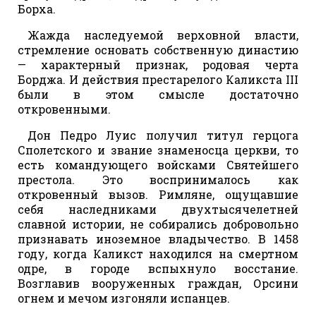
Борха.
Жажда наследуемой верховной власти,
стремление основать собственную династию
— характерный признак, родовая черта
Борджа. И действия престарелого Каликста III
были в этом смысле достаточно
откровенными.
Дон Педро Луис получил титул герцога
Сполетского и звание знаменосца церкви, то
есть командующего войсками Святейшего
престола. Это воспринималось как
откровенный вызов. Римляне, ощущавшие
себя наследниками двухтысячелетней
славной истории, не собирались добровольно
признавать иноземное владычество. В 1458
году, когда Каликст находился на смертном
одре, в городе вспыхнуло восстание.
Возглавив вооруженных граждан, Орсини
огнем и мечом изгоняли испанцев.