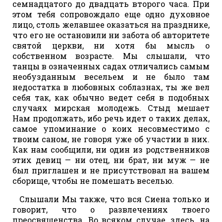
семнадцатого до двадцать второго часа. При
этом тебя сопровождало еще одно духовное
лицо, столь желавшее оказаться на празднике,
что его не остановили ни забота об авторитете
святой церкви, ни хотя бы мысль о
собственном возрасте. Мы слышали, что
танцы в означенных садах отличались самым
необузданным весельем и не было там
недостатка в любовных соблазнах, ты же вел
себя так, как обычно ведет себя в подобных
случаях мирская молодежь. Стыд мешает
Нам продолжать, ибо речь идет о таких делах,
самое упоминание о коих несовместимо с
твоим саном, не говоря уже об участии в них.
Как нам сообщили, ни один из родственников
этих девиц — ни отец, ни брат, ни муж — не
был приглашен и не присутствовал на вашем
сборище, чтобы не помешать веселью.
Слышали Мы также, что вся Сиена только и
говорит, что о развлечениях твоего
преосвященства. Во всяком случае, здесь, на