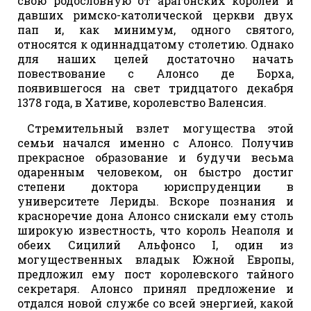
свою родословную от арагонских королей и
давших римско-католической церкви двух
пап и, как минимум, одного святого,
относятся к одиннадцатому столетию. Однако
для наших целей достаточно начать
повествование с Алонсо де Борха,
появившегося на свет тридцатого декабря
1378 года, в Хативе, королевство Валенсия.
Стремительный взлет могущества этой
семьи начался именно с Алонсо. Получив
прекрасное образование и будучи весьма
одаренным человеком, он быстро достиг
степени доктора юриспруденции в
университете Лериды. Вскоре познания и
красноречие дона Алонсо снискали ему столь
широкую известность, что король Неаполя и
обеих Сицилий Альфонсо I, один из
могущественных владык Южной Европы,
предложил ему пост королевского тайного
секретаря. Алонсо принял предложение и
отдался новой службе со всей энергией, какой