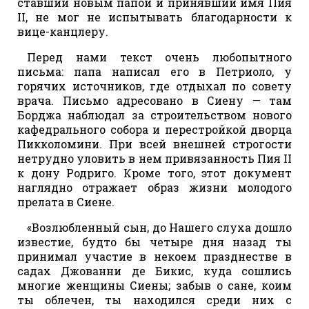
ставший новым папой и принявший имя Пия
II, не мог не испытывать благодарности к
вице-канцлеру.
Перед нами текст очень любопытного
письма: папа написал его в Петриоло, у
горячих источников, где отдыхал по совету
врача. Письмо адресовано в Сиену — там
Борджа наблюдал за строительством нового
кафедрального собора и перестройкой дворца
Пикколомини. При всей внешней строгости
нетрудно уловить в нем привязанность Пия II
к дону Родриго. Кроме того, этот документ
наглядно отражает образ жизни молодого
прелата в Сиене.
«Возлюбленный сын, до Нашего слуха дошло
известие, будто бы четыре дня назад ты
принимал участие в некоем празднестве в
садах Джованни де Бикис, куда сошлись
многие женщины Сиены; забыв о сане, коим
ты облечен, ты находился среди них с