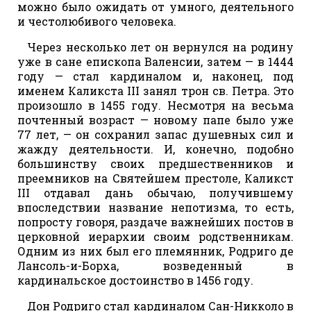
можно было ожидать от умного, деятельного
и честолюбивого человека.
Через несколько лет он вернулся на родину
уже в сане епископа Валенсии, затем — в 1444
году — стал кардиналом и, наконец, под
именем Каликста III занял трон св. Петра. Это
произошло в 1455 году. Несмотря на весьма
почтенный возраст — новому папе было уже
77 лет, — он сохранил запас душевных сил и
жажду деятельности. И, конечно, подобно
большинству своих предшественников и
преемников на Святейшем престоле, Каликст
III отдавал дань обычаю, получившему
впоследствии название непотизма, то есть,
попросту говоря, раздаче важнейших постов в
церковной иерархии своим родственникам.
Одним из них был его племянник, Родриго де
Лансоль-и-Борха, возведенный в
кардинальское достоинство в 1456 году.
Дон Родриго стал кардиналом Сан-Никколо в