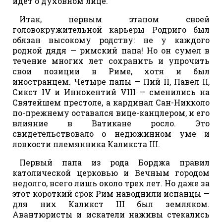
идет о духовном лице.
Итак, первым этапом своей
головокружительной карьеры Родриго был
обязан высокому родству: не у каждого
родной дядя — римский папа! Но он сумел в
течение многих лет сохранить и упрочить
свои позиции в Риме, хотя и был
иностранцем. Четыре папы — Пий II, Павел II,
Сикст IV и Иннокентий VIII — сменились на
Святейшем престоле, а кардинал Сан-Никколо
по-прежнему оставался вице-канцлером, и его
влияние в Ватикане росло. Это
свидетельствовало о недюжинном уме и
ловкости племянника Каликста III.
Первый папа из рода Борджа правил
католической церковью и Вечным городом
недолго, всего лишь около трех лет. Но даже за
этот короткий срок Рим наводнили испанцы —
для них Каликст III был земляком.
Авантюристы и искатели наживы стекались