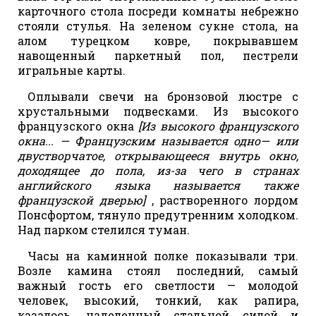
карточного стола посреди комнаты небрежно
стояли стулья. На зеленом сукне стола, на
алом турецком ковре, покрывавшем
навощенный паркетный пол, пестрели
игральные карты.
Оплывали свечи на бронзовой люстре с
хрустальными подвесками. Из высокого
французского окна
[Из высокого французского
окна... — Французским называется одно— или
двустворчатое, открывающееся внутрь окно,
доходящее до пола, из-за чего в странах
английского языка называется также
французской дверью]
, растворенного лордом
Понсфортом, тянуло предутренним холодком.
Над парком стелился туман.
Часы на каминной полке показывали три.
Возле камина стоял последний, самый
важный гость его светлости — молодой
человек, высокий, тонкий, как рапира,
казалось, наделенный стальной силой и