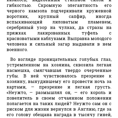
гибкостью. Скромную элегантность его
черного камзола подчеркивали кружевной
воротник, крупный сапфир, иногда
вспыхивающий лиловатым пламенем,
серебряный узор на чулках, да стразы на
пряжках лакированных туфель с
красноватыми каблуками. Выправка молодого
человека и сильный загар выдавали в нем
военного.
Во взгляде проницательных голубых глаз,
устремленном на хозяина, сквозила легкая
насмешка, смягчавшая твердо очерченные
губы. В ней чувствовалось презрение к
хозяину, вынудившему его провести ночь за
картами, — презрение и легкая грусть.
«Неужто, — размышлял он, — его король и
повелитель в своем отчаянном положении
полагается на таких людей? Неужто сам он с
риском для жизни вернулся в Англию, где за
его голову обещана награда в тысячу гиней,