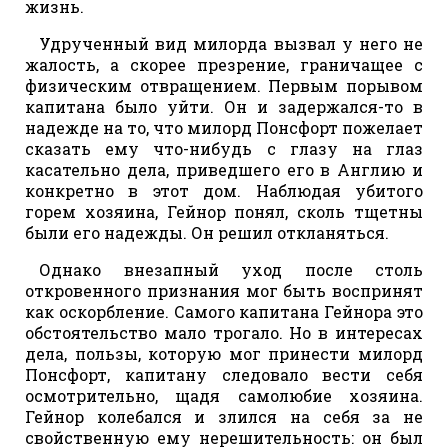
жизнь.
Удрученный вид милорда вызвал у него не
жалость, а скорее презрение, граничащее с
физическим отвращением. Первым порывом
капитана было уйти. Он и задержался-то в
надежде на то, что милорд Понсфорт пожелает
сказать ему что-нибудь с глазу на глаз
касательно дела, приведшего его в Англию и
конкретно в этот дом. Наблюдая убитого
горем хозяина, Гейнор понял, сколь тщетны
были его надежды. Он решил откланяться.
Однако внезапный уход после столь
откровенного признания мог быть воспринят
как оскорбление. Самого капитана Гейнора это
обстоятельство мало трогало. Но в интересах
дела, пользы, которую мог принести милорд
Понсфорт, капитану следовало вести себя
осмотрительно, щадя самолюбие хозяина.
Гейнор колебался и злился на себя за не
свойственную ему нерешительность: он был