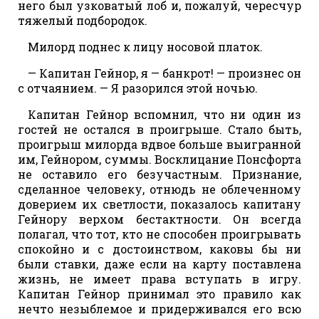
него был узковатый лоб и, пожалуй, чересчур
тяжелый подбородок.
Милорд поднес к лицу носовой платок.
— Капитан Гейнор, я — банкрот! — произнес он
с отчаянием. — Я разорился этой ночью.
Капитан Гейнор вспомнил, что ни один из
гостей не остался в проигрыше. Стало быть,
проигрыш милорда вдвое больше выигранной
им, Гейнором, суммы. Восклицание Понсфорта
не оставило его безучастным. Признание,
сделанное человеку, отнюдь не облеченному
доверием их светлости, показалось капитану
Гейнору верхом бестактности. Он всегда
полагал, что тот, кто не способен проигрывать
спокойно и с достоинством, каковы бы ни
были ставки, даже если на карту поставлена
жизнь, не имеет права вступать в игру.
Капитан Гейнор принимал это правило как
нечто незыблемое и придерживался его всю