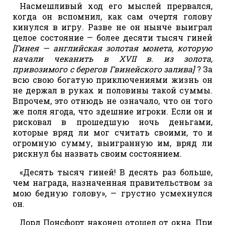
Насмешливый ход его мыслей прервался,
когда он вспомнил, как сам очертя голову
кинулся в игру. Разве не он нынче выиграл
целое состояние — более десяти тысяч гиней
[Гинея — английская золотая монета, которую
начали чеканить в XVII в. из золота,
привозимого с берегов Гвинейского залива]
? За
всю свою богатую приключениями жизнь он
не держал в руках и половины такой суммы.
Впрочем, это отнюдь не означало, что он того
же поля ягода, что здешние игроки. Если он и
рисковал в прошедшую ночь деньгами,
которые вряд ли мог считать своими, то и
огромную сумму, выигранную им, вряд ли
рискнул бы назвать своим состоянием.
«Десять тысяч гиней! В десять раз больше,
чем награда, назначенная правительством за
мою бедную голову», — грустно усмехнулся
он.
Лорд Понсфорт наконец отошел от окна. При