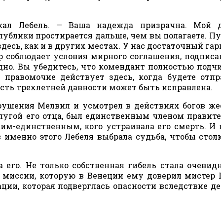
кал Лебель. — Ваша надежда призрачна. Мой д
ублики простирается дальше, чем вы полагаете. П
здесь, как и в других местах. У нас достаточный гар
ор соблюдает условия мирного соглашения, подписа
одно. Вы убедитесь, что комендант полностью подч
е правомочие действует здесь, когда будете отп
ость трехлетней давности может быть исправлена.
крушения Мелвил и усмотрел в действиях богов ж
лугой его отца, был единственным членом правите
им-единственным, кого устраивала его смерть. И 
именно этого Лебеля выбрала судьба, чтобы стол
 его. Не только собственная гибель стала очевид
ой миссии, которую в Венеции ему доверил мистер 
ции, которая подверглась опасности вследствие д