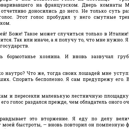
оваривавшего на французском. Дверь комнаты М
 отчетливо доносились до него. Не только суть ра
голос. Этот голос пробудил у него смутные тр
ком.
дей! Боже! Такое может случиться только в Италии
тся. Так или иначе, а я получу то, что мне нужно. Я
государств.
ь бормотанье хозяина. И вновь зазвучал груб
ко наутро? Что же, тогда своих лошадей мне уступ
ших. Спорить бесполезно. Я сам предупрежу его. 
кам и пересекли маленькую лестничную площадку
го голос раздался прежде, чем обладатель оного о
правдывает это вторжение. Я еду по делу вели
т моей быстроты, — вновь повторил он помпезную ф