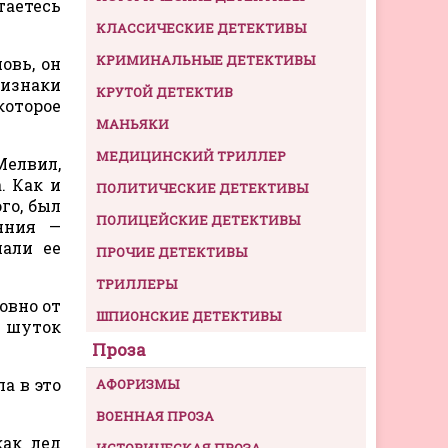
таетесь
КЛАССИЧЕСКИЕ ДЕТЕКТИВЫ
КРИМИНАЛЬНЫЕ ДЕТЕКТИВЫ
овь, он
ризнаки
КРУТОЙ ДЕТЕКТИВ
которое
МАНЬЯКИ
МЕДИЦИНСКИЙ ТРИЛЛЕР
Мелвил,
. Как и
ПОЛИТИЧЕСКИЕ ДЕТЕКТИВЫ
го, был
ПОЛИЦЕЙСКИЕ ДЕТЕКТИВЫ
яния —
шали ее
ПРОЧИЕ ДЕТЕКТИВЫ
ТРИЛЛЕРЫ
овно от
ШПИОНСКИЕ ДЕТЕКТИВЫ
з шуток
Проза
а в это
АФОРИЗМЫ
ВОЕННАЯ ПРОЗА
как лед
ИСТОРИЧЕСКАЯ ПРОЗА