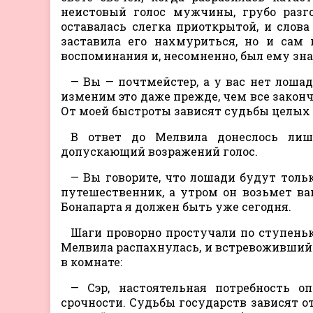
неистовый голос мужчины, грубо разг
оставалась слегка приоткрытой, и слова
заставила его нахмуриться, но и сам 
воспоминания и, несомненно, был ему зна
— Вы — почтмейстер, а у вас нет лоша
изменим это даже прежде, чем все закончи
От моей быстроты зависят судьбы целых 
В ответ до Мелвила донеслось лиш
допускающий возражений голос.
— Вы говорите, что лошади будут толь
путешественник, а утром он возьмет ва
Бонапарта я должен быть уже сегодня.
Шаги проворно простучали по ступень
Мелвила распахнулась, и встревоживший е
в комнате:
— Сэр, настоятельная потребность о
срочности. Судьбы государств зависят о