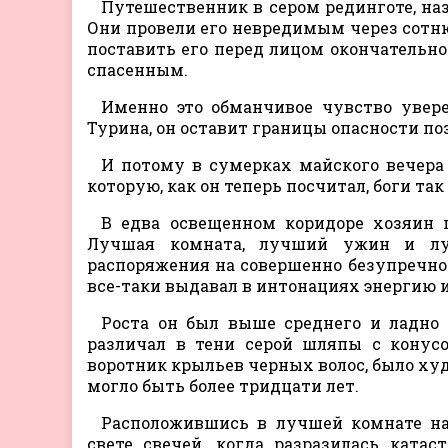
Путешественник в сером рединготе, на
Они провели его невредимым через сотню
поставить его перед лицом окончательног
спасенным.
Именно это обманчивое чувство увере
Турина, он оставит границы опасности поз
И потому в сумерках майского вечера
которую, как он теперь посчитал, боги так
В едва освещенном коридоре хозяин п
Лучшая комната, лучший ужин и луч
распоряжения на совершенно безупречно
все-таки выдавал в интонациях энергию и
Роста он был выше среднего и ладно 
различал в тени серой шляпы с конус
воротник крыльев черных волос, было х
могло быть более тридцати лет.
Расположившись в лучшей комнате на
свете свечей, когда разразилась ката