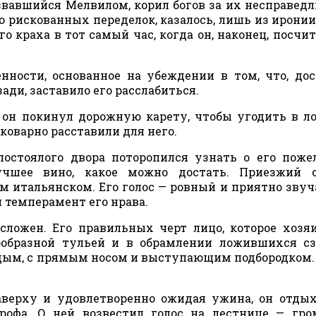
звавшийся Мелвилом, корил богов за их несправедл
 рискованных переделок, казалось, лишь из иронии
о краха в тот самый час, когда он, наконец, посчит
нности, основанное на убеждении в том, что, до
ади, заставило его расслабиться.
 он покинул дорожную карету, чтобы угодить в л
 коварно расставили для него.
остоялого двора поторопился узнать о его поже
шее вино, какое можно достать. Приезжий о
м итальянском. Его голос — ровный и приятно зву
 темперамент его нрава.
сложен. Его правильных черт лицо, которое хозя
ообразной тульей и в обрамлении ложившихся с
удым, с прямым носом и выступающим подбородком.
верху и удовлетворенно ожидая ужина, он отды
строфа. О ней возвестил голос на лестнице — гр