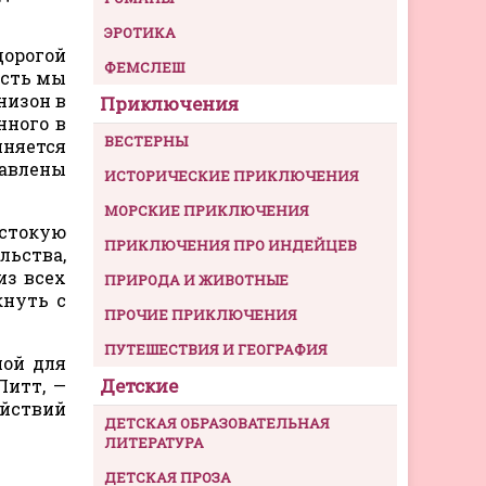
ЭРОТИКА
орогой
ФЕМСЛЕШ
усть мы
низон в
Приключения
нного в
ВЕСТЕРНЫ
иняется
равлены
ИСТОРИЧЕСКИЕ ПРИКЛЮЧЕНИЯ
МОРСКИЕ ПРИКЛЮЧЕНИЯ
естокую
ПРИКЛЮЧЕНИЯ ПРО ИНДЕЙЦЕВ
льства,
из всех
ПРИРОДА И ЖИВОТНЫЕ
кнуть с
ПРОЧИЕ ПРИКЛЮЧЕНИЯ
ПУТЕШЕСТВИЯ И ГЕОГРАФИЯ
ной для
Детские
Питт, —
ействий
ДЕТСКАЯ ОБРАЗОВАТЕЛЬНАЯ
ЛИТЕРАТУРА
ДЕТСКАЯ ПРОЗА