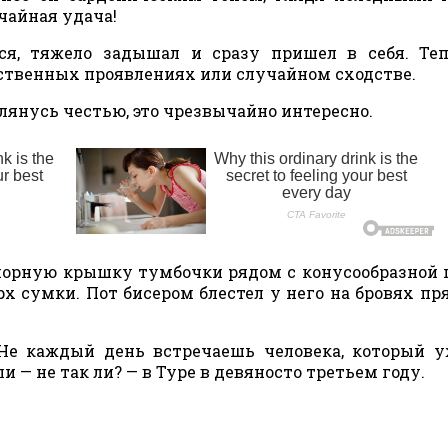
чайная удача!
я, тяжело задышал и сразу пришел в себя. Теп
ственных проявлениях или случайном сходстве.
 Клянусь честью, это чрезвычайно интересно.
морную крышку тумбочки рядом с конусообразной
х сумки. Пот бисером блестел у него на бровях пр
 Не каждый день встречаешь человека, который 
 — не так ли? — в Туре в девяносто третьем году.