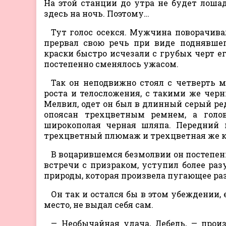
На этой станции до утра не будет лошад
здесь на ночь. Поэтому…
Тут голос осекся. Мужчина поворачива
прервал свою речь при виде поднявшег
краски быстро исчезали с грубых черт ег
постепенно сменялось ужасом.
Так он неподвижно стоял с четверть м
роста и телосложения, с такими же чер
Мелвил, одет он был в длинный серый ред
опоясан трехцветным ремнем, а голо
широкополая черная шляпа. Передний к
трехцветный плюмаж и трехцветная же к
В воцарившемся безмолвии он постепенн
встречи с призраком, уступил более ра
природы, которая произвела пугающее ра
Он так и остался бы в этом убеждении, 
место, не выдал себя сам.
— Необычайная удача, Лебель, — прои