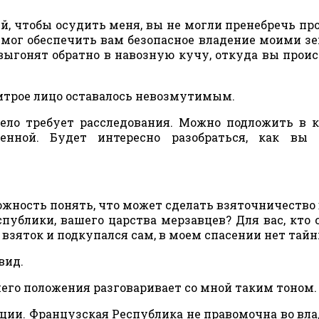
й, чтобы осудить меня, вы не могли пренебречь пр
н мог обеспечить вам безопасное владение моими з
 выгонят обратно в навозную кучу, откуда вы проис
 хитрое лицо оставалось невозмутимым.
Дело требует расследования. Можно подложить в 
венной. Будет интересно разобраться, как вы 
зможность понять, что может сделать взяточничество 
ублики, вашего царства мерзавцев? Для вас, кто 
л взяток и подкупался сам, в моем спасении нет тайн
вид.
шего положения разговаривает со мной таким тоном.
нции. Французская Республика не правомочна во вл