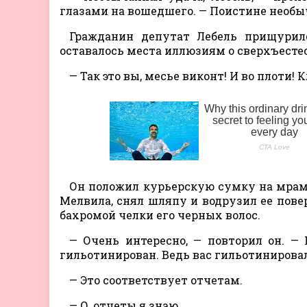
глазами на вошедшего. — Поистине необы
Гражданин депутат Лебель прищурилс
оставалось места иллюзиям о сверхъесте
— Так это вы, месье виконт! И во плоти!
Он положил курьерскую сумку на мра
Мелвила, снял шляпу и водрузил ее повер
бахромой челки его черных волос.
— Очень интересно, — повторил он. —
гильотинирован. Ведь вас гильотинировали
— Это соответствует отчетам.
— О, отчеты я знаю.