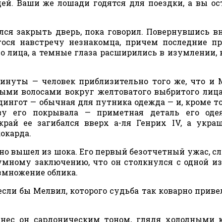
ей. Ваши же лошади годятся для поездки, а вы ос
лся закрыть дверь, пока говорил. Повернувшись вн
ося навстречу незнакомца, причем последние п
о лица, а темные глаза расширились в изумлении, 
инуты — человек приблизительно того же, что и 
ными волосами вокруг желтоватого выбритого лица
ингот — обычная для путника одежда — и, кроме то
ву его покрывала — приметная деталь его оде
рай ее загибался вверх а-ля Генрих IV, а укра
окарда.
о вышел из шока. Его первый безотчетный ужас, сл
зумному заключению, что он столкнулся с одной и
змножение облика.
если бы Мелвил, которого судьба так коварно привел
знес он сардоническим тоном, глядя холодными 