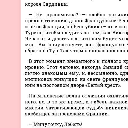
короля Сардинии.
— Не правомочна? — злобно захихи
предшественник, длань Французской Респ
и не во Франции, но Республика — хозяин 
Турине, чтобы следить за тем, как Викт
Чераско, и делать все, что нам будет уг
мне. Вы почувствуете, как французско
обратно в Тур. Так что маленькая оплошн
В этот момент внезапного и полного 
иронию. Этот человек, некогда бывший с
лично знакомым ему, и, несомненно, одн
миллионов живущих на свете французов 
ним на постоялом дворе «Белый крест».
На мгновение волна отчаяния охватила
него, но, в то же время, и гибель важн
миссии, затрагивающей судьбу цивилиза
якобинцев за пределами Франции.
— Минуточку, Лебель!