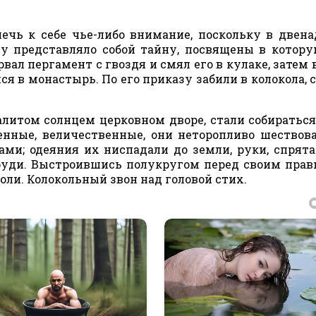
ечь к себе чье-либо внимание, поскольку в двен
му представляло собой тайну, посвящены в котор
вал пергамент с гвоздя и смял его в кулаке, затем 
ся в монастырь. По его приказу забили в колокола, 
залитом солнцем церковном дворе, стали собиратьс
енные, величественные, они неторопливо шествов
и; одеяния их ниспадали до земли, руки, спрят
руди. Выстроившись полукругом перед своим прав
ли. Колокольный звон над головой стих.