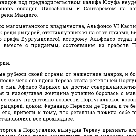
равидов под предводительством калифа Юсуфа неу
вновь овладев Лиссабоном и Сантаремом на за
 реки Мандего.
ю магометанского владычества, Альфонсо VI Каст
Среди рыцарей, откликнувшихся на этот призыв, б
о графа Бургундского), которому Альфонсо отдал
у вместе с приданым, состоявшим из графств П
рии.
е рубежи своей страны от нашествия мавров, и бо
 после чего его вдова Тереза стала регентшей Порту
ее сын Афонсо Энрикес не достиг совершеннолетия
ая и находчивая женщина успешно боролась с ма
ее сыну предстояло возвести Португальское корол
рыцарей, доном Фернандо Пересом де Трава, и те б
его, привели к тому, что регентша нажила себе в
становились все прохладнее.
вторгся в Португалию, вынудив Терезу признать ег