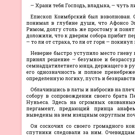
— Храни тебя Господь, владыка, — чуть л
Епископ Коимбрский был взволнован. 
понимал в глубине души, что Афонсо Э
Римом, долгу столь же простому и понят
доложили, что к дверям собора прибит пе
— то ли от страха, то ли от горя — покинул
Неверие быстро уступило место гневу в
принял решение — безумное и безрассудн
семнадцатилетнего юнца, держащего в рук
его однозначность и полное пренебреж
определенную логику, пусть и безнравст
Облачившись в латы и набросив на пле
собору в сопровождении своего брата 
Нуньеса. Здесь на огромных окованных
пергамент, предающий принца анафем
выведены на нем изящным округлым поче
Он соскочил со своего громадного кон
спутники следовали за ним. Очевидцам