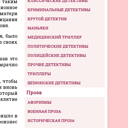
КЛАССИЧЕСКИЕ ДЕТЕКТИВЫ
м таким
ционное
КРИМИНАЛЬНЫЕ ДЕТЕКТИВЫ
 матери
рицания
КРУТОЙ ДЕТЕКТИВ
ния.
МАНЬЯКИ
я, было
МЕДИЦИНСКИЙ ТРИЛЛЕР
з своих
ПОЛИТИЧЕСКИЕ ДЕТЕКТИВЫ
ПОЛИЦЕЙСКИЕ ДЕТЕКТИВЫ
шав это
 мрачно
ПРОЧИЕ ДЕТЕКТИВЫ
ТРИЛЛЕРЫ
, чтобы
ШПИОНСКИЕ ДЕТЕКТИВЫ
я вновь
Проза
который
оклятие
АФОРИЗМЫ
ВОЕННАЯ ПРОЗА
ришло в
ИСТОРИЧЕСКАЯ ПРОЗА
роизнес