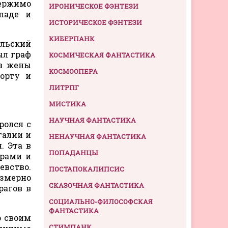
держимо
ИРОНИЧЕСКОЕ ФЭНТЕЗИ
паде и
ИСТОРИЧЕСКОЕ ФЭНТЕЗИ
КИБЕРПАНК
ильский
ыл граф
КОСМИЧЕСКАЯ ФАНТАСТИКА
 в жены
КОСМООПЕРА
орту и
ЛИТРПГ
МИСТИКА
НАУЧНАЯ ФАНТАСТИКА
ролся с
галии и
НЕНАУЧНАЯ ФАНТАСТИКА
. Эта в
ПОПАДАНЦЫ
врами и
евство.
ПОСТАПОКАЛИПСИС
езмерно
СКАЗОЧНАЯ ФАНТАСТИКА
рагов в
СОЦИАЛЬНО-ФИЛОСОФСКАЯ
ФАНТАСТИКА
о своим
СТИМПАНК