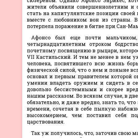
сюзереном. Однако Афонсо Энрикес, ко
жители объявили совершеннолетним и с
стать на капитулянтские позиции своей м
вместе с любовником вон из страны. В
потерпела поражение в битве при Сан-Мам
Афонсо был еще почти мальчиком,
четырнадцатилетним отроком бодрств
почетному посвящению в рыцари, которо
VII Кастильский. И тем не менее в нем у
человека, посвятившего всю жизнь бор
физической силой, что о нем и поныне вс
основал и первым правителем которой о
умении владеть оружием и сидеть в сед
довольно бессистемными и скорее вре
нашим рассказом. Во всяком случае, в дв
обязательно, и даже вредно, знать то, что
времени, сочетая в себе пылкую набож
высокомерием, чем поставил себя п
царствования.
Так уж получилось, что, заточив свою м