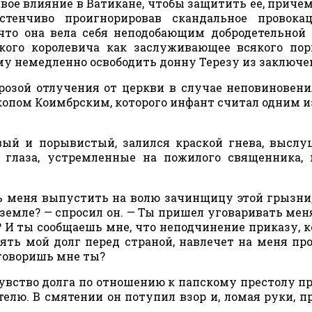
свое влияние в Ватикане, чтобы защитить ее, приче
астенчиво проигнорировав скандальное провока
 что она вела себя неподобающим добродетельной
ского королевича как заслуживающее всякого по
му немедленно освободить донну Терезу из заключе
розой отлучения от церкви в случае неповиновени
копом Коимбрским, которого инфант считал одним и
вый и порывистый, залился краской гнева, выслу
 глаза, устремленные на пожилого священника,
ь меня выпустить на волю зачинщицу этой грызни
земле? — спросил он. — Ты пришел уговаривать мен
? И ты сообщаешь мне, что неподчинение приказу, 
ть мой долг перед страной, навлечет на меня пр
 говоришь мне ты?
Чувство долга по отношению к папскому престолу п
елю. В смятении он потупил взор и, ломая руки, п