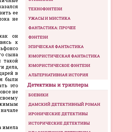
оличные
казался
ТЕХНОФЭНТЕЗИ
вить ее
пока не
УЖАСЫ И МИСТИКА
ФАНТАСТИКА: ПРОЧЕЕ
как он
ФЭНТЕЗИ
вясь к
ЭПИЧЕСКАЯ ФАНТАСТИКА
льфонсо
го сына
ЮМОРИСТИЧЕСКАЯ ФАНТАСТИКА
л такой
ЮМОРИСТИЧЕСКОЕ ФЭНТЕЗИ
и дела,
царей в
АЛЬТЕРНАТИВНАЯ ИСТОРИЯ
ия были
Детективы и триллеры
ать это
овсе не
БОЕВИКИ
 своему
ержимым
ДАМСКИЙ ДЕТЕКТИВНЫЙ РОМАН
начале
ИРОНИЧЕСКИЕ ДЕТЕКТИВЫ
ИСТОРИЧЕСКИЕ ДЕТЕКТИВЫ
а имела