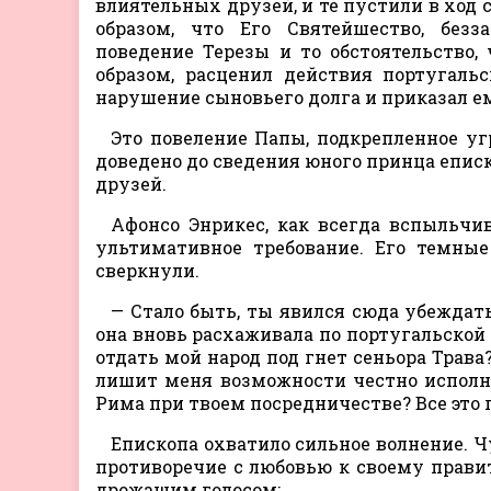
влиятельных друзей, и те пустили в ход 
образом, что Его Святейшество, безз
поведение Терезы и то обстоятельство,
образом, расценил действия португаль
нарушение сыновьего долга и приказал е
Это повеление Папы, подкрепленное уг
доведено до сведения юного принца епис
друзей.
Афонсо Энрикес, как всегда вспыльчи
ультимативное требование. Его темные
сверкнули.
— Стало быть, ты явился сюда убеждат
она вновь расхаживала по португальской 
отдать мой народ под гнет сеньора Трава
лишит меня возможности честно исполня
Рима при твоем посредничестве? Все это
Епископа охватило сильное волнение. 
противоречие с любовью к своему правит
дрожащим голосом: