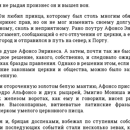
и не рыдая произнес он и вышел вон.
Он любил принца, которому был столь многим обя
нрикес прав, но он не мог изменить своему долг
ному, сколь и неприятному. Рано поутру Афонсо Э
ргамент, сообщающий о его отлучении от церкви, а 
 город и отправился в путь на север, к Порту.
 душе Афонсо Энрикеса. А затем, почти так же быс
ое решение, какого, собственно, и следовало ожи
ах бразды правления. Однако в решении этом, если
ение законами церкви и общества, можно было з
венную.
чи отороченную золотом белую мантию, Афонсо прис
Педро Альфонсо и двух рыцарей, Эмигио Мониша 
 железом воротах, как ему и говорили, висел 
е. Высокопарные, витиеватые латинские фраз
рком умелого церковного писца.
я и, бряцая доспехами, взбежал по ступеням собо
и последующих событий стали несколько зевак, 