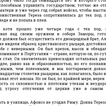
торому было тогда семнадцать лет и которого ст
пособным управлять государством, тотчас же от
атери и уже через год собрал войско, чтобы выста
оинственная Тереза сопротивлялась до тех пор, 
еде и не попала в плен.
 хотя прошло уже четыре года с тех пор, 
овал над своим оружием в соборе Заморы, гото
е должен был осуществить его двоюродный брат, А
же видели образец христианского рыцаря, достойно
ьбе с неверными. Он был крепок, высок и облада
поминают в Португалии — стране, которую он, по сут
н стал. Он значительно превосходил остальных ры
ле, равно как и образованностью, но его познан
дными, чем полезными, и мы постараемся доказ
енадцатом столетии рыцарям, как полагалось, было в
 знал этот юноша. Но он был, по крайней мере, верен
ность со склонностью к плотским утехам и неуд
од угрозу отлучения от церкви уже в самом 
ать в узилище, Афонсо не угодил Риму. Донна Терез