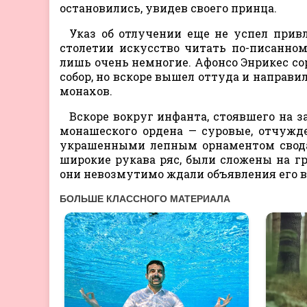
остановились, увидев своего принца.
Указ об отлучении еще не успел привл
столетии искусство читать по-писанно
лишь очень немногие. Афонсо Энрикес сор
собор, но вскоре вышел оттуда и направил
монахов.
Вскоре вокруг инфанта, стоявшего на 
монашеского ордена — суровые, отчужд
украшенными лепным орнаментом сводам
широкие рукава ряс, были сложены на г
они невозмутимо ждали объявления его во