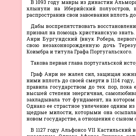
В 1093 году мавры из династии Альмо
хлынули на Иберийский полуостров, 
распространив свои завоевания вплоть до
Дабы воспрепятствовать восстановлени
призвал на помощь христианскую знать. 
Анри Бургундский (внук Робера, первог
свою незаконнорожденную дочь Терез
Коимбра и титула Графа Португальского.
Такова первая глава португальской исто
Граф Анри не жалел сил, защищая южны
ними вплоть до своей смерти в 1114 году,
правила государством до тех пор, пока 
высшей степени энергичная, самолюбив
закладывала тот фундамент, на котором 
Однако ее страстное увлечение одним из 
щедрые милости, которыми она осыпала 
новом государстве, а отношения с сыном 
В 1127 году Альфонсо VII Кастильский 