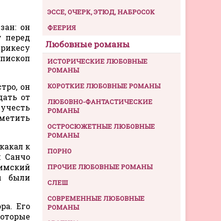
ЭССЕ, ОЧЕРК, ЭТЮД, НАБРОСОК
зан: он
ФЕЕРИЯ
у перед
Любовные романы
нрикесу
епископ
ИСТОРИЧЕСКИЕ ЛЮБОВНЫЕ
РОМАНЫ
тро, он
КОРОТКИЕ ЛЮБОВНЫЕ РОМАНЫ
дать от
ЛЮБОВНО-ФАНТАСТИЧЕСКИЕ
 учесть
РОМАНЫ
аметить
ОСТРОСЮЖЕТНЫЕ ЛЮБОВНЫЕ
РОМАНЫ
какал к
ПОРНО
и Санчо
римский
ПРОЧИЕ ЛЮБОВНЫЕ РОМАНЫ
ы были
СЛЕШ
СОВРЕМЕННЫЕ ЛЮБОВНЫЕ
ра. Его
РОМАНЫ
которые