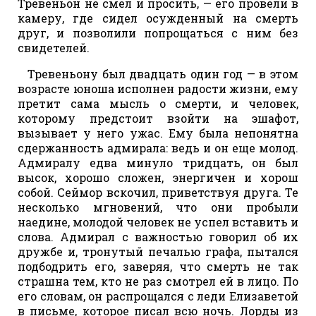
Тревеньон не смел и просить, — его провели в
камеру, где сидел осужденный на смерть
друг, и позволили попрощаться с ним без
свидетелей.
Тревеньону был двадцать один год — в этом
возрасте юноша исполнен радости жизни, ему
претит сама мысль о смерти, и человек,
которому предстоит взойти на эшафот,
вызывает у него ужас. Ему была непонятна
сдержанность адмирала: ведь и он еще молод.
Адмиралу едва минуло тридцать, он был
высок, хорошо сложен, энергичен и хорош
собой. Сеймор вскочил, приветствуя друга. Те
несколько мгновений, что они пробыли
наедине, молодой человек не успел вставить и
слова. Адмирал с важностью говорил об их
дружбе и, тронутый печалью графа, пытался
подбодрить его, заверяя, что смерть не так
страшна тем, кто не раз смотрел ей в лицо. По
его словам, он распрощался с леди Елизаветой
в письме, которое писал всю ночь. Лорды из