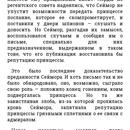
регентского совета надеялись, что Сеймор не
упустит возможности передать принцессе
послание, которое ее скомпрометирует, и
поставили у двери шпионов — слушать и
доносить. Но Сеймор, разгадав их замысел,
воспользовался случаем и сообщил им о
письме, специально для них
предназначенном, выдержанном в таком
тоне, что его публикация восстановила бы
репутацию принцессы.
Это было последнее доказательство
преданности Сеймора. И хоть письмо так и не
было обнародовано, оно, возможно, сыграло
свою роль — положило конец гонениям, коим
подвергалась принцесса. Но та же
завистливая злоба, из-за которой пролилась
кровь Сеймора, запятнала репутацию
принцессы грязными сплетнями о ее связи с
адмиралом.