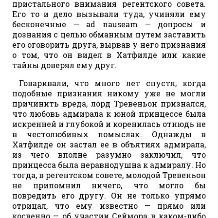
пристального внимания регентского совета.
Его то и дело вызывали туда, учиняли ему
бесконечные — ad nauseam — допросы и
дознания с целью обманным путем заставить
его оговорить друга, вырвав у него признания
о том, что он видел в Хатфилде или какие
тайны доверял ему друг.
Говаривали, что много лет спустя, когда
подобные признания никому уже не могли
причинить вреда, лорд Тревеньон признался,
что любовь адмирала к юной принцессе была
искренней и глубокой и коренилась отнюдь не
в честолюбивых помыслах. Однажды в
Хатфилде он застал ее в объятиях адмирала,
из чего вполне разумно заключил, что
принцесса была неравнодушна к адмиралу. Но
тогда, в регентском совете, молодой Тревеньон
не припомнил ничего, что могло бы
повредить его другу. Он не только упрямо
отрицал, что ему известно — прямо или
косвенно — об участии Сеймора в каком-либо