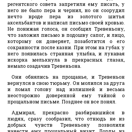
регентского совета запретили ему писать, у
него не было пера и чернил, но он соорудил
нечто вроде пера из золотого шитья
аксельбантов и написал письмо своей кровью.
Не понижая голоса, он сообщил Тревеньону,
что заложил письмо в подошву сапог, и лицо,
которому он доверяет, позаботится о его
сохранности после казни. При этом на губах у
него появилась странная улыбка, и лукавая
искорка мелькнула в прекрасных глазах,
немало озадачив Тревеньона.
Они обнялись на прощанье, и Тревеньон
вернулся в свою тюрьму. Он молился за друга
и ломал голову над излишней и весьма
неосторожно доверенной ему тайной о
прощальном письме. Позднее он все понял.
Адмирал, прекрасно разбиравшийся в
людях, сразу сообразил, что отнюдь не из
добрых чувств Тревеньону позволили
нанести ему прощальный визит. Лорды из