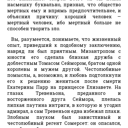
насмешку буквально, признал, что общество
мертвых ему и впрямь предпочтительнее, и
объяснил причину: хороший человек —
мертвый человек, ибо мертвый больше не
способен творить зло.
Вы, разумеется, понимаете, что жизненный
опыт, приведший к подобному заключению,
навряд ли был приятным. Мизантропом с
юности его сделала близкая дружба с
доблестным Томасом Сеймором, братом одной
королевы и мужем другой. Честолюбивые
помыслы, а, возможно, и любовь подтолкнули
его к решению жениться после смерти
Екатерины Парр на принцессе Елизавете. На
глазах Тревеньона, преданного и
восторженного друга Сеймора, плелась
липкая паутина интриги, в которую и угодил
адмирал, а сам Тревеньон едва избежал плахи.
Злобным пауком был завистливый и
честолюбивый регент Сомерсет: он опасался,