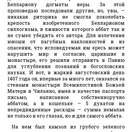
Беллариону догматы веры. За этой
проповедью последовали другие, но, увы, —
никакая риторика не смогла поколебать
крепость изобретенного Белларионом
силлогизма, в лживости которого аббат так и
не сумел убедить его автора. Для излечения
юноши от пагубных наклонностей и из
опасения, что исповедуемая им ересь может
нарушить мир и согласие, царившие в
монастыре, его решили отправить в Павию
для углубления познаний в богословских
науках. И вот, в жаркий августовский день
1407 года он, впервые за много лет, оказался за
стенами монастыря Всемилостивой Божьей
Матери в Чильяно, имея в качестве паспорта
письмо, написанное собственноручно
аббатом, а в кошельке — 5 дукатов на
непредвиденные расходы — сумма немалая
не только в его глазах, но и для самого аббата.
На нем был камзол из грубого зеленого