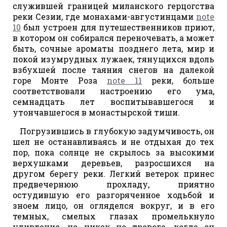
служившей границей миланского герцогства
реки Сезии, где монахами-августинцами
note
10
был устроен для путешественников приют,
в котором он собирался переночевать, а может
быть, сочные ароматы позднего лета, мир и
покой изумрудных лужаек, тянущихся вдоль
взбухшей после таяния снегов на далекой
горе Монте Роза
note 11
реки, больше
соответствовали настроению его ума,
семнадцать лет воспитывавшегося и
утончавшегося в монастырской тиши.
Погрузившись в глубокую задумчивость, он
шел не останавливаясь и не отдыхая до тех
пор, пока солнце не скрылось за высокими
верхушками деревьев, разросшихся на
другом берегу реки. Легкий ветерок принес
предвечернюю прохладу, приятно
остудившую его разгоряченное ходьбой и
зноем лицо, он огляделся вокруг, и в его
темных, смелых глазах промелькнуло
удивление, но никак не тревога, когда он