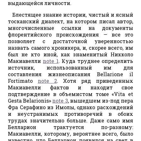
выдающейся личности.
Блестящее знание истории, чистый и ясный
тосканский диалект, на котором писал автор,
многочисленные ссылки на документы
флорентийского происхождения — все это
позволяет с достаточной уверенностью
назвать самого хроникера, и, скорее всего, им
был не кто иной, как знаменитый Никколо
Макиавелли
note 1
. Куда труднее определить
источник, использованный им для
составления жизнеописания Bellarione il
Fortimato
note 2
. Хотя ряд приведенных
Макиавелли фактов и находит свое
подтверждение в объемистом томе «Vita et
Gesta Belarionis»
note 3
, вышедшем из-под пера
Фра Серафино из Имолы, однако расхождений
и неустранимых противоречий в обоих
трудах значительно больше. Даже само имя
Белларион трактуется по-разному:
Макиавелли, которому, вероятнее всего, было
известно, что Белларион появился на свет в