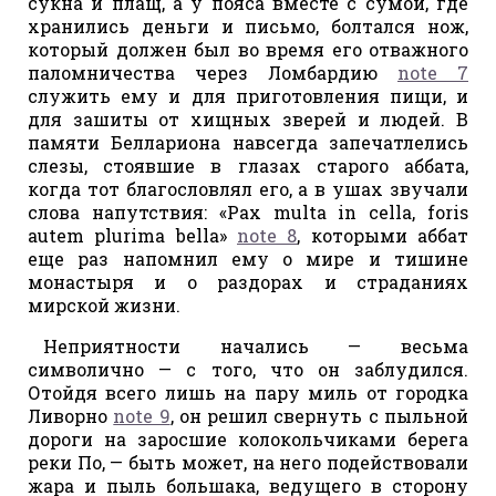
сукна и плащ, а у пояса вместе с сумой, где
хранились деньги и письмо, болтался нож,
который должен был во время его отважного
паломничества через Ломбардию
note 7
служить ему и для приготовления пищи, и
для зашиты от хищных зверей и людей. В
памяти Беллариона навсегда запечатлелись
слезы, стоявшие в глазах старого аббата,
когда тот благословлял его, а в ушах звучали
слова напутствия: «Pax multa in cella, foris
autem plurima bella»
note 8
, которыми аббат
еще раз напомнил ему о мире и тишине
монастыря и о раздорах и страданиях
мирской жизни.
Неприятности начались — весьма
символично — с того, что он заблудился.
Отойдя всего лишь на пару миль от городка
Ливорно
note 9
, он решил свернуть с пыльной
дороги на заросшие колокольчиками берега
реки По, — быть может, на него подействовали
жара и пыль большака, ведущего в сторону