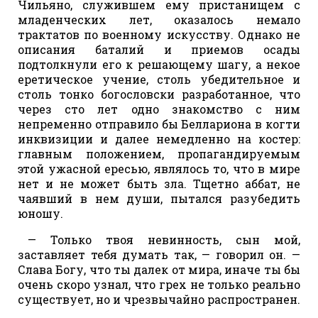
Чильяно, служившем ему пристанищем с
младенческих лет, оказалось немало
трактатов по военному искусству. Однако не
описания баталий и приемов осады
подтолкнули его к решающему шагу, а некое
еретическое учение, столь убедительное и
столь тонко богословски разработанное, что
через сто лет одно знакомство с ним
непременно отправило бы Беллариона в когти
инквизиции и далее немедленно на костер:
главным положением, пропагандируемым
этой ужасной ересью, являлось то, что в мире
нет и не может быть зла. Тщетно аббат, не
чаявший в нем души, пытался разубедить
юношу.
— Только твоя невинность, сын мой,
заставляет тебя думать так, — говорил он. —
Слава Богу, что ты далек от мира, иначе ты бы
очень скоро узнал, что грех не только реально
существует, но и чрезвычайно распространен.