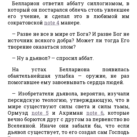
Белларион ответил аббату силлогизмом, в
который он постарался облечь столь увлекшее
его учение, и сделал это в любимой им
сократовской
note 4
манере.
— Разве не все в мире от Бога? И разве Бог не
источник всякого добра? Может ли тогда Его
творение оказаться злом?
— Ну а дьявол? — спросил аббат.
На устах Беллариона появилась
обаятельнейшая улыбка — оружие, не раз
помогавшее ему завоевывать сердца людей.
— Изобретатели дьявола, вероятно, изучали
персидскую теологию, утверждающую, что в
мире существуют силы света и силы тьмы,
Ормузд
note 5
и Ахриман
note 6
, которые
вечно борются друг с другом за первенство во
Вселенной. Иначе они забыли бы, что если
дьявол существует, то его создал сам Господь