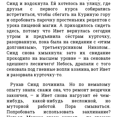
Синд и вздохнула. Ей хотелось на улицу, где
друзья с первого курса собирались
встретиться, чтобы сбегать на Куриную гору
и опробовать парочку простеньких рецептов с
урока пищевой магии. А приходилось сидеть
здесь, потому что Ивет вернулась сегодня
утром и предъявила сёстрам курточку,
разорванную, пока была на свидании с «этим
долговязым», третьекурсником Николом…
Синд снова хмыкнула: зато их свидание
проходило на высшем уровне — на сеновале
здешнего лесничего! Небось, драпали с того
сеновала под гневные вопли хозяина, вот Ивет
и разорвала курточку-то.
Рукав Синд починила. Но по немалому
опыту знала: скажи она, что ремонт вещички
закончен, — и Ивет снова нагрузит её чем-
нибудь, какой-нибудь несложной, но
муторной работой. Пора смываться.
Попробовать использовать заклинание?