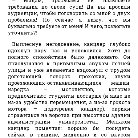
— Мадам, просьбами вы называете
требования по своей сути! Да, вы просили
аудиенции, чтобы поговорить со мной о двух
проблемах! Но сейчас я вижу, что вы
буквально требуете от меня! И чего, позвольте
уточнить?!
Выплеснув негодование, канцлер глубоко
вдохнул пару раз и успокоился. Хотя до
полного спокойствия было далековато. Он
прислушался к привычным звукам летней
улицы и уже незаметно вздохнул: с трудом
долетающий говорок прохожих, звуки
проезжающих-останавливающихся машин,
изредка — мотоциклов, которые
предпочитают студенты постарше (и явно не
из-за удобства перемещения, а из-за грохота
мотора — подозревал канцлер), окрики
стражников на воротах при высотном здании
администрации университета… Мельком
канцлер помечтал: хорошо бы посидеть
сейчас в тишине, медленно и со вкусом