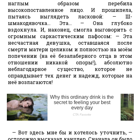
наглым образом перебила
высокопоставленное лицо. И прошипела,
пытаясь выглядеть ласковой: — Ш-
шмакодявочка… Эта… — Она глубоко
вздохнула. И, наконец, смогла выговорить с
огромным саркастическим пафосом: — Эта
несчастная девушка, оставшаяся после
смерти матери целиком и полностью на моём
попечении (на её безалаберного отца в этом
отношении никакой опоры!), абсолютно
неблагодарное существо, которое не
оправдывает тех денег и надежд, которые на
неё возлагаются!
— Вот здесь мне бы и хотелось уточнить, —
осторожно высказал канцлер. Сначала он было