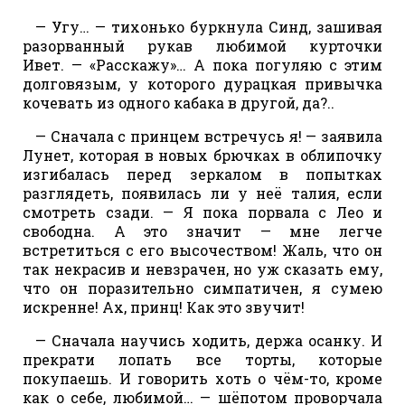
— Угу… — тихонько буркнула Синд, зашивая
разорванный рукав любимой курточки
Ивет. — «Расскажу»… А пока погуляю с этим
долговязым, у которого дурацкая привычка
кочевать из одного кабака в другой, да?..
— Сначала с принцем встречусь я! — заявила
Лунет, которая в новых брючках в облипочку
изгибалась перед зеркалом в попытках
разглядеть, появилась ли у неё талия, если
смотреть сзади. — Я пока порвала с Лео и
свободна. А это значит — мне легче
встретиться с его высочеством! Жаль, что он
так некрасив и невзрачен, но уж сказать ему,
что он поразительно симпатичен, я сумею
искренне! Ах, принц! Как это звучит!
— Сначала научись ходить, держа осанку. И
прекрати лопать все торты, которые
покупаешь. И говорить хоть о чём-то, кроме
как о себе, любимой… — шёпотом проворчала