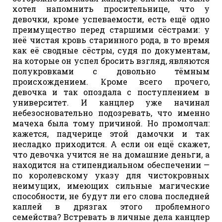
хотел напомнить просительнице, что у
девочки, кроме успеваемости, есть ещё одно
преимущество перед старшими сёстрами: у
неё чистая кровь старинного рода, в то время
как её сводные сёстры, судя по документам,
на которые он успел бросить взгляд, являются
полукровками с довольно тёмным
происхождением. Кроме всего прочего,
девочка и так опоздала с поступлением в
университет. И канцлер уже начинал
небезосновательно подозревать, что именно
мачеха была тому причиной. Но промолчал:
кажется, падчерице этой дамочки и так
несладко приходится. А если он ещё скажет,
что девочка учится не на домашние деньги, а
находится на стипендиальном обеспечении —
по королевскому указу для чистокровных
неимущих, имеющих сильные магические
способности, не будут ли его слова последней
каплей в дрязгах этого проблемного
семейства? Встревать в личные дела канцлер