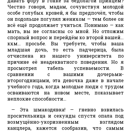
давать фору в гонке за бедолагой принцем?
Честно говоря, мадам, сочувствуя молодой
особе голубых кровей, я бы предпочёл, чтобы
он подольше погулял женихом — тем более он
всё ещё продолжает учиться. Понимаю — как
мать, вы не согласны со мной. Но отложим
спорный вопрос и перейдём ко второй вашей…
кхм… просьбе. Вы требуете, чтобы ваша
младшая дочь, то есть падчерица, была
отчислена из нашего университета по
причине её неадекватного поведения. Но я
просмотрел табель успеваемости. В
сравнении с вашими дочерьми-
второгодницами, эта девочка даже в начале
учебного года, когда молодые люди с трудом
осваиваются на новом месте, показывает
неплохие способности…
— Эта шмакодявка! — гневно взвилась
просительница и секунды спустя опала под
возмущённо-укоризненным взглядом
канцлера, кажется сообразив, что самым