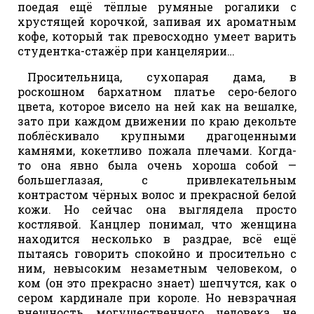
поедая ещё тёплые румяные рогалики с
хрустящей корочкой, запивая их ароматным
кофе, который так превосходно умеет варить
студентка-стажёр при канцелярии…
Просительница, сухопарая дама, в
роскошном бархатном платье серо-белого
цвета, которое висело на ней как на вешалке,
зато при каждом движении по краю декольте
поблёскивало крупными драгоценными
камнями, кокетливо пожала плечами. Когда-
то она явно была очень хороша собой —
большеглазая, с привлекательным
контрастом чёрных волос и прекрасной белой
кожи. Но сейчас она выглядела просто
костлявой. Канцлер понимал, что женщина
находится несколько в раздрае, всё ещё
пытаясь говорить спокойно и просительно с
ним, невысоким незаметным человеком, о
ком (он это прекрасно знает) шепчутся, как о
сером кардинале при короле. Но невзрачная
внешность могущественного человека не