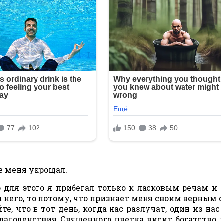
е меня укрощал.
о для этого я прибегал только к ласковым речам и
а него, то потому, что признает меня своим верным 
е, что в тот день, когда нас разлучат, один из нас
благоденствия Священного цветка висит богатство 