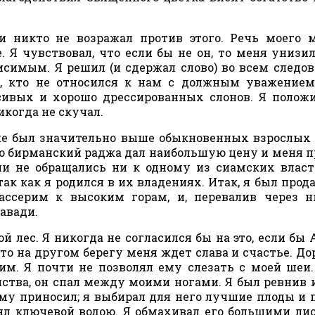
 никто не возражал против этого. Речь моего 
 Я чувствовал, что если бы не он, то меня унизил
исимым. Я решил (и сдержал слово) во всем следов
о, кто не относился к нам с должным уважение
ивых и хорошо дрессированных слонов. Я полож
икогда не скучал.
же был значительно выше обыкновенных взрослых 
то бирманский раджа дал наибольшую цену и меня п
ни не обращались ни к одному из сиамских власт
ак как я родился в их владениях. Итак, я был прод
ассерим к высоким горам, и, перевалив через 
авади.
 лес. Я никогда не согласился бы на это, если бы 
о на другом берегу меня ждет слава и счастье. До
им. Я почти не позволял ему слезать с моей шеи
ства, он спал между моими ногами. Я был ревнив и
ему приносил; я выбирал для него лучшие плоды и 
ял ключевой водою. Я обмахивал его большими ли