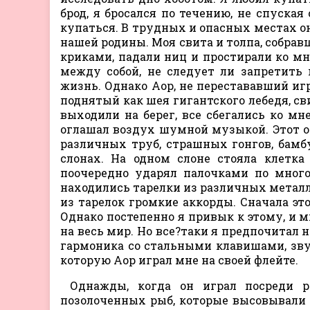
брод, я бросался по течению, не спуская
купаться. В трудных и опасных местах он
нашей родины. Моя свита и толпа, собрав
криками, падали ниц и простирали ко мн
между собой, не следует ли запретить
жизнь. Однако Аор, не перестававший игр
поднятый как шея гигантского лебедя, св
выходили на берег, все сбегались ко мн
оглашал воздух шумной музыкой. Этот ор
различных труб, страшных гонгов, бамб
слонах. На одном слоне стояла клетка
поочередно ударял палочками по много
находились тарелки из различных металло
из тарелок громкие аккорды. Сначала эт
Однако постепенно я привык к этому, и м
на весь мир. Но все?таки я предпочитал
гармоника со стальными клавишами, звуч
которую Аор играл мне на своей флейте.
Однажды, когда он играл посреди р
позолоченных рыб, которые высовывали г