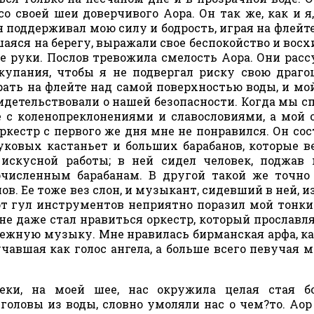
 со своей шеи доверчивого Аора. Он так же, как и я
 поддерживал мою силу и бодрость, играя на флейт
шаяся на берегу, выражали свое беспокойство и вос
е руки. Послов тревожила смелость Аора. Они рас
 купания, чтобы я не подвергал риску свою драг
ать на флейте над самой поверхностью воды, и мой
идетельствовали о нашей безопасности. Когда мы с
е с коленопреклонениями и славословиями, а мой 
кестр с первого же дня мне не понравился. Он сос
уковых кастаньет и больших барабанов, которые в
 искусной работы; в ней сидел человек, поджав 
численным барабанам. В другой такой же точно
в. Ее тоже вез слон, и музыкант, сидевший в ней, и
от гул инструментов неприятно поразил мой тонки
не даже стал нравиться оркестр, который прославл
 нежную музыку. Мне нравилась бирманская арфа, к
авшая как голос ангела, а больше всего певучая м
еки, на моей шее, нас окружила целая стая б
оловы из воды, словно умоляли нас о чем?то. Аор