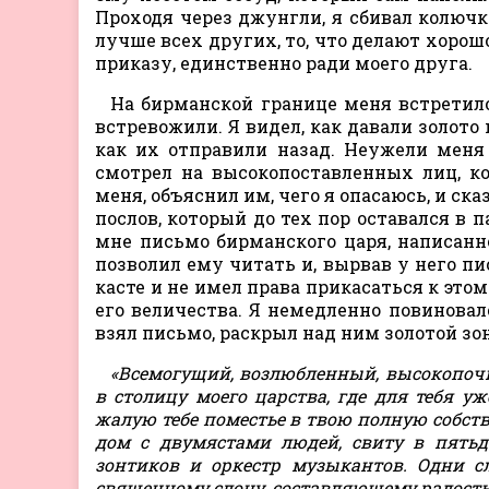
Проходя через джунгли, я сбивал колючки
лучше всех других, то, что делают хорошо
приказу, единственно ради моего друга.
На бирманской границе меня встретил
встревожили. Я видел, как давали золот
как их отправили назад. Неужели меня
смотрел на высокопоставленных лиц, к
меня, объяснил им, чего я опасаюсь, и ска
послов, который до тех пор оставался в 
мне письмо бирманского царя, написанн
позволил ему читать и, вырвав у него п
касте и не имел права прикасаться к это
его величества. Я немедленно повиновал
взял письмо, раскрыл над ним золотой зон
«Всемогущий, возлюбленный, высокопоч
в столицу моего царства, где для тебя у
жалую тебе поместье в твою полную собств
дом с двумястами людей, свиту в пятьд
зонтиков и оркестр музыкантов. Одни с
священному слону, составляющему радость 