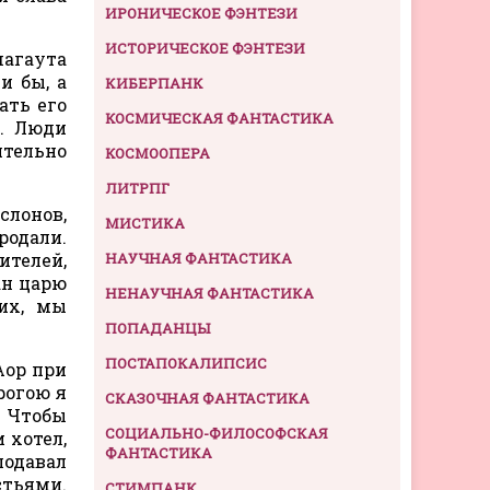
ИРОНИЧЕСКОЕ ФЭНТЕЗИ
ИСТОРИЧЕСКОЕ ФЭНТЕЗИ
магаута
и бы, а
КИБЕРПАНК
ать его
КОСМИЧЕСКАЯ ФАНТАСТИКА
м. Люди
ительно
КОСМООПЕРА
ЛИТРПГ
слонов,
МИСТИКА
родали.
ителей,
НАУЧНАЯ ФАНТАСТИКА
ан царю
НЕНАУЧНАЯ ФАНТАСТИКА
них, мы
ПОПАДАНЦЫ
ПОСТАПОКАЛИПСИС
Аор при
рогою я
СКАЗОЧНАЯ ФАНТАСТИКА
. Чтобы
СОЦИАЛЬНО-ФИЛОСОФСКАЯ
 хотел,
ФАНТАСТИКА
подавал
стьями.
СТИМПАНК