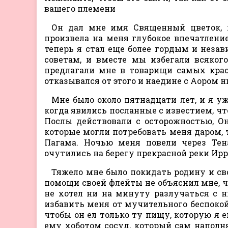
вашего племени
Он дал мне имя Священный цветок, и
произвела на меня глубокое впечатление.
теперь я стал еще более гордым и незав
советам, и вместе мы избегали всяког
предлагали мне в товарищи самых крас
отказывался от этого и наедине с Аором н
Мне было около пятнадцати лет, и я у
когда явились посланные с известием, ч
Послы действовали с осторожностью, О
которые могли потребовать меня даром, т
Пагама. Ночью меня повели через Тен
очутились на берегу прекрасной реки Ирр
Тяжело мне было покидать родину и свой
помощи своей флейты не объяснил мне, чт
не хотел ни на минуту разлучаться с н
избавить меня от мучительного беспокой
чтобы он ел только ту пищу, которую я 
ему хоботом сосуд, который сам наполн