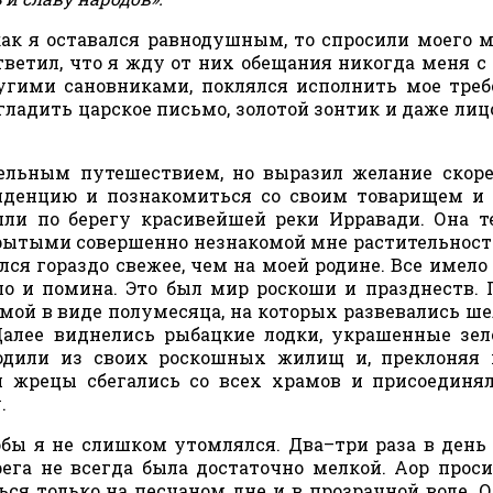
как я оставался равнодушным, то спросили моего м
ветил, что я жду от них обещания никогда меня с
ругими сановниками, поклялся исполнить мое треб
гладить царское письмо, золотой зонтик и даже лицо
ельным путешествием, но выразил желание скор
иденцию и познакомиться со своим товарищем и
и по берегу красивейшей реки Ирравади. Она т
крытыми совершенно незнакомой мне растительнос
лся гораздо свежее, чем на моей родине. Все имело
о и помина. Это был мир роскоши и празднеств. 
мой в виде полумесяца, на которых развевались ш
Далее виднелись рыбацкие лодки, украшенные зе
одили из своих роскошных жилищ и, преклоняя 
 жрецы сбегались со всех храмов и присоединя
.
бы я не слишком утомлялся. Два–три раза в день
рега не всегда была достаточно мелкой. Аор прос
ься только на песчаном дне и в прозрачной воде. 