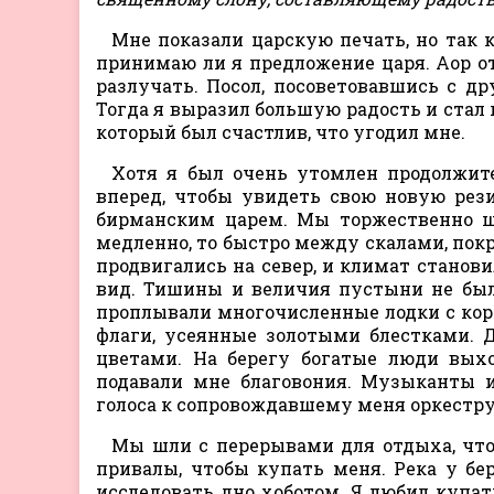
Мне показали царскую печать, но так 
принимаю ли я предложение царя. Аор от
разлучать. Посол, посоветовавшись с д
Тогда я выразил большую радость и стал 
который был счастлив, что угодил мне.
Хотя я был очень утомлен продолжит
вперед, чтобы увидеть свою новую рез
бирманским царем. Мы торжественно шл
медленно, то быстро между скалами, по
продвигались на север, и климат станови
вид. Тишины и величия пустыни не был
проплывали многочисленные лодки с кор
флаги, усеянные золотыми блестками. 
цветами. На берегу богатые люди вых
подавали мне благовония. Музыканты и
голоса к сопровождавшему меня оркестру
Мы шли с перерывами для отдыха, что
привалы, чтобы купать меня. Река у бе
исследовать дно хоботом. Я любил купат