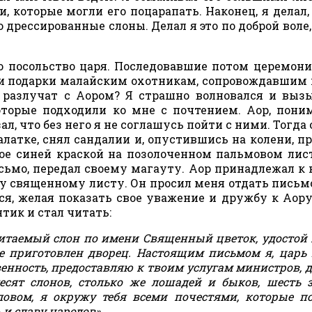
, которые могли его поцарапать. Наконец, я делал,
 дрессированные слоны. Делал я это по доброй воле, 
о посольство царя. Последовавшие потом церемон
о и подарки малайским охотникам, сопровождавшим 
 разлучат с Аором? Я страшно волновался и вы
оторые подходили ко мне с почтением. Аор, пон
зал, что без него я не соглашусь пойти с ними. Тогда
палатке, снял сандалии и, опустившись на колени, п
ое синей краской на позолоченном пальмовом лист
исьмо, передал своему магауту. Аор принадлежал к
му священному листу. Он просил меня отдать письм
ся, желая показать свое уважение и дружбу к Аору
тик и стал читать:
итаемый слон по имени Священный цветок, удостой
же приготовлен дворец. Настоящим письмом я, царь
енность, предоставляю к твоим услугам министров, д
есят слонов, столько же лошадей и быков, шесть 
ловом, я окружу тебя всеми почестями, которые п
и славу народов».