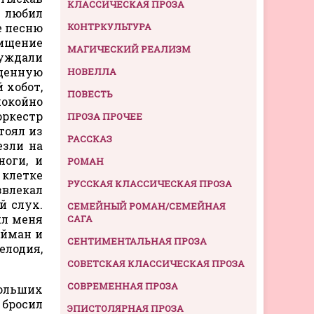
КЛАССИЧЕСКАЯ ПРОЗА
, любил
е песню
КОНТРКУЛЬТУРА
хищение
МАГИЧЕСКИЙ РЕАЛИЗМ
суждали
оценную
НОВЕЛЛА
 хобот,
ПОВЕСТЬ
покойно
оркестр
ПРОЗА ПРОЧЕЕ
тоял из
РАССКАЗ
езли на
ноги, и
РОМАН
 клетке
РУССКАЯ КЛАССИЧЕСКАЯ ПРОЗА
звлекал
й слух.
СЕМЕЙНЫЙ РОМАН/СЕМЕЙНАЯ
ял меня
САГА
айман и
СЕНТИМЕНТАЛЬНАЯ ПРОЗА
елодия,
СОВЕТСКАЯ КЛАССИЧЕСКАЯ ПРОЗА
СОВРЕМЕННАЯ ПРОЗА
ольших
 бросил
ЭПИСТОЛЯРНАЯ ПРОЗА