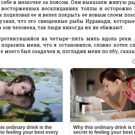
 себе в мешочке за поясом. Они выказали живую ра
и восторженных восклицаниях толпы я осторожно
н поцеловал ее и велел покрыть ее новым слоем позо
 узнал, что это священные рыбы Ирравади, которы
 зов человека, так люди никогда их не обижают.
 протянувшийся на четыре–пять миль вдоль реки.
к поразила меня, что я остановился, словно хотел с
ше моего был озадачен и, погладив меня по лбу, сказа