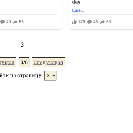
3
дущая
3/6
Следующая
йти на страницу: