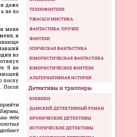
 и даже
ТЕХНОФЭНТЕЗИ
а не по
УЖАСЫ И МИСТИКА
ии меня
ФАНТАСТИКА: ПРОЧЕЕ
меня, и
ФЭНТЕЗИ
зывающе
имавший
ЭПИЧЕСКАЯ ФАНТАСТИКА
 один из
ЮМОРИСТИЧЕСКАЯ ФАНТАСТИКА
ротянул
е. Я не
ЮМОРИСТИЧЕСКОЕ ФЭНТЕЗИ
 низшей
АЛЬТЕРНАТИВНАЯ ИСТОРИЯ
о послу
. Посол
Детективы и триллеры
БОЕВИКИ
 прийти
ДАМСКИЙ ДЕТЕКТИВНЫЙ РОМАН
 Бирмы,
аю тебе
ИРОНИЧЕСКИЕ ДЕТЕКТИВЫ
золотых
ИСТОРИЧЕСКИЕ ДЕТЕКТИВЫ
одобают