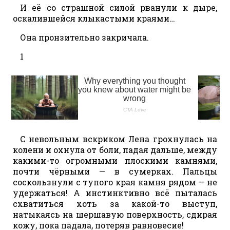
И её со страшной силой рванули к дыре,
оскалившейся клыкастыми краями…
Она пронзительно закричала.
1
С невольным вскриком Лена грохнулась на
колени и охнула от боли, падая дальше, между
какими-то огромными плоскими камнями,
почти чёрными — в сумерках. Пальцы
соскользнули с тупого края камня рядом — не
удержаться! А инстинктивно всё пыталась
схватиться хоть за какой-то выступ,
натыкаясь на шершавую поверхность, сдирая
кожу, пока падала, потеряв равновесие!