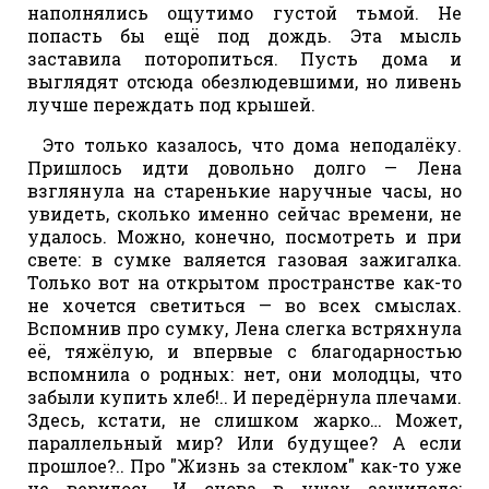
наполнялись ощутимо густой тьмой. Не
попасть бы ещё под дождь. Эта мысль
заставила поторопиться. Пусть дома и
выглядят отсюда обезлюдевшими, но ливень
лучше переждать под крышей.
Это только казалось, что дома неподалёку.
Пришлось идти довольно долго — Лена
взглянула на старенькие наручные часы, но
увидеть, сколько именно сейчас времени, не
удалось. Можно, конечно, посмотреть и при
свете: в сумке валяется газовая зажигалка.
Только вот на открытом пространстве как-то
не хочется светиться — во всех смыслах.
Вспомнив про сумку, Лена слегка встряхнула
её, тяжёлую, и впервые с благодарностью
вспомнила о родных: нет, они молодцы, что
забыли купить хлеб!.. И передёрнула плечами.
Здесь, кстати, не слишком жарко… Может,
параллельный мир? Или будущее? А если
прошлое?.. Про "Жизнь за стеклом" как-то уже
не верилось. И снова в ушах зашипело: