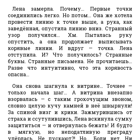
Лена замерла. Почему… Первые точки
соединились легко. Но потом… Она же хотела
провести линию к точке выше, а рука, как
заведённая, опустила линию вниз. Странный
узор получился… Хм. Пыталась руку
опустить, а она продолжает выписывать
корявые линии. И вдруг — точка. Лена
отступила. И? Что получилось? Странные
буквы. Странные письмена. Не прочитаешь…
Разве что интуитивно, что эта корявость
опасна…
Она снова шагнула к витрине… Точнее —
только начала шаг… А витрина внезапно
взорвалась — с таким грохочущим звоном,
словно целую кучу камней в неё швырнули!
За спиной визг и крики. Зажмурившись от
страха и ссутулившись, Лена вскинула сумку
защититься — и отвернулась бежать! И будто
в мягкую, но неподатливую преграду
упёрлась. Не пускают?! Но… Боли нет. Ни