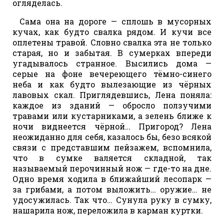
огляделась.
Сама она на дороге — сплошь в мусорных
кучах, как будто свалка рядом. И кучи все
оплетены травой. Словно свалка эта не только
старая, но и забытая. В сумерках впереди
угадывалось странное. Высились дома —
серые на фоне вечереющего тёмно-синего
неба и как будто вылезающие из чёрных
лавовых скал. Приглядевшись, Лена поняла:
каждое из зданий — обросло ползучими
травами или кустарниками, а зелень ближе к
ночи виднеется чёрной… Пригород? Лена
неожиданно для себя, казалось бы, безо всякой
связи с представшим пейзажем, вспомнила,
что в сумке валяется складной, так
называемый перочинный нож — где-то на дне.
Одно время ходила в ближайший лесопарк —
за грибами, а потом выложить… оружие… не
удосужилась. Так что… Сунула руку в сумку,
нашарила нож, переложила в карман куртки.