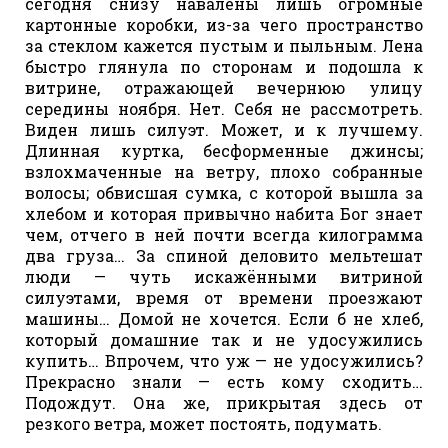
сегодня снизу навалены лишь огромные
картонные коробки, из-за чего пространство
за стеклом кажется пустым и пыльным. Лена
быстро глянула по сторонам и подошла к
витрине, отражающей вечернюю улицу
середины ноября. Нет. Себя не рассмотреть.
Виден лишь силуэт. Может, и к лучшему.
Длинная куртка, бесформенные джинсы;
взлохмаченные на ветру, плохо собранные
волосы; обвисшая сумка, с которой вышла за
хлебом и которая привычно набита Бог знает
чем, отчего в ней почти всегда килограмма
два груза… За спиной деловито мельтешат
люди — чуть искажёнными витриной
силуэтами, время от времени проезжают
машины… Домой не хочется. Если б не хлеб,
который домашние так и не удосужились
купить… Впрочем, что уж — не удосужились?
Прекрасно знали — есть кому сходить…
Подождут. Она же, прикрытая здесь от
резкого ветра, может постоять, подумать.