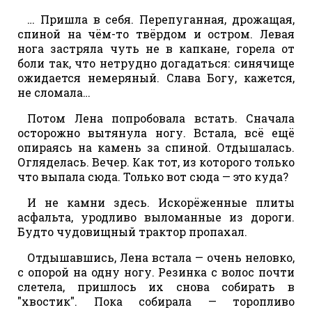
… Пришла в себя. Перепуганная, дрожащая,
спиной на чём-то твёрдом и остром. Левая
нога застряла чуть не в капкане, горела от
боли так, что нетрудно догадаться: синячище
ожидается немеряный. Слава Богу, кажется,
не сломала…
Потом Лена попробовала встать. Сначала
осторожно вытянула ногу. Встала, всё ещё
опираясь на камень за спиной. Отдышалась.
Огляделась. Вечер. Как тот, из которого только
что выпала сюда. Только вот сюда — это куда?
И не камни здесь. Искорёженные плиты
асфальта, уродливо выломанные из дороги.
Будто чудовищный трактор пропахал.
Отдышавшись, Лена встала — очень неловко,
с опорой на одну ногу. Резинка с волос почти
слетела, пришлось их снова собирать в
"хвостик". Пока собирала — торопливо