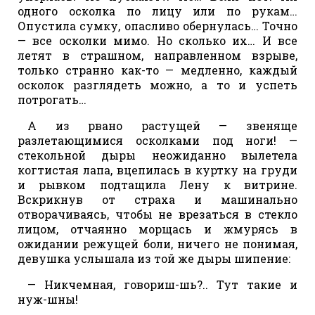
одного осколка по лицу или по рукам…
Опустила сумку, опасливо обернулась… Точно
— все осколки мимо. Но сколько их… И все
летят в страшном, направленном взрыве,
только странно как-то — медленно, каждый
осколок разглядеть можно, а то и успеть
потрогать…
А из рвано растущей — звеняще
разлетающимися осколками под ноги! —
стекольной дыры неожиданно вылетела
когтистая лапа, вцепилась в куртку на груди
и рывком подтащила Лену к витрине.
Вскрикнув от страха и машинально
отворачиваясь, чтобы не врезаться в стекло
лицом, отчаянно морщась и жмурясь в
ожидании режущей боли, ничего не понимая,
девушка услышала из той же дыры шипение:
— Никчемная, говориш-шь?.. Тут такие и
нуж-шны!