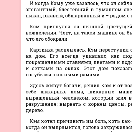
И когда Кэму уже казалось, что он сейч
элегантный, блестевший в туманном све
пикап, ржавый, обшарпанный и – рядом с
Кэм пригнулся за пышной цветущей
вожделения. Черт, на такой машине он б
что его обокрали!
Картинка расплылась. Кэм переступил с
на дом. Его всегда удивляло, как л
покрашенными ставнями, цветами и подс
и сетками на окнах. Этот дом показа
голубыми оконными рамами.
Здесь живут богачи, решил Кэм и от в
себе шикарные дома, шикарные маш
выращенный человеком, который жил в 
разрушения: вырвать с корнем цветы, р
дерево.
Кэм хотел причинить им боль, хоть как-то
когда он выпрямился, голова закружилась