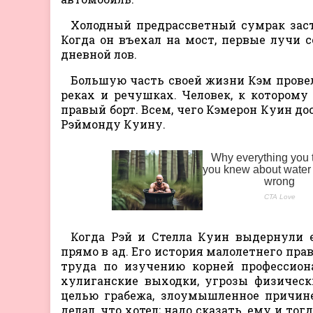
Холодный предрассветный сумрак заст
Когда он въехал на мост, первые лучи 
дневной лов.
Большую часть своей жизни Кэм провел 
реках и речушках. Человек, к которому 
правый борт. Всем, чего Кэмерон Куин дос
Рэймонду Куину.
Когда Рэй и Стелла Куин выдернули е
прямо в ад. Его история малолетнего пр
труда по изучению корней профессиона
хулиганские выходки, угрозы физическ
целью грабежа, злоумышленное причине
делал, что хотел; надо сказать, ему и тог