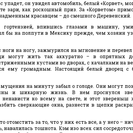
ас упадет, он увидел автомобиль, белый «Корвет», м
те зари, как роскошный приз. За «Корветом» прим
 надменным красавцем – до смешного Деревенский.
 гортензией, впившись глазами в машину, уми
ыл бы на полпути в Мексику прежде, чем хозяин уз
 ноги на ногу, зажмурился на мгновение и перевел
юди могут жить так аккуратно – в опрятных д
триженными кустами во дворах, с качалками на в
лся ему громадным. Настоящий белый дворец с 
озмущения на минуту забыл о голоде. Они могут по
ины и шикарную жизнь. В нем проснулся зве
ненависти ко всему на свете, и этот звереныш
азбить сверкающие окна, разнести в щепки раскр
 отомстить за то, что у них есть все, а у него – ни
, навалилась тошнота. Кэм изо всех сил сосредоточ