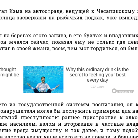
ал Кэма на автостраде, ведущей к Чесапикскому 
солнца засверкали на рыбачьих лодках, уже выше
на берегах этого залива, в его бухтах и впадавших
он мчался сейчас, показал ему не только где лев
тиг в своей жизни, всем, чем мог гордиться, он был
го из государственной системы воспитания, он 
авонарушителя могла бы послужить примером для н
льной преступности: раннее пристрастие к алк
им насилием, взлом и вторжение в частные вла
ние вреда имуществу и так далее, и тому подоб
да здорово везло: чаще всего его не ловили, и больш