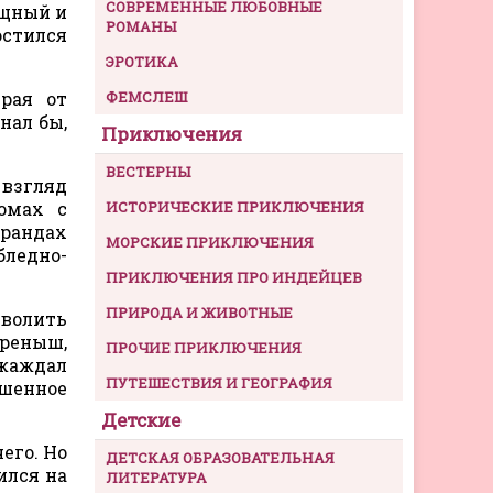
СОВРЕМЕННЫЕ ЛЮБОВНЫЕ
ощный и
РОМАНЫ
остился
ЭРОТИКА
рая от
ФЕМСЛЕШ
нал бы,
Приключения
ВЕСТЕРНЫ
 взгляд
омах с
ИСТОРИЧЕСКИЕ ПРИКЛЮЧЕНИЯ
ерандах
МОРСКИЕ ПРИКЛЮЧЕНИЯ
бледно-
ПРИКЛЮЧЕНИЯ ПРО ИНДЕЙЦЕВ
ПРИРОДА И ЖИВОТНЫЕ
зволить
реныш,
ПРОЧИЕ ПРИКЛЮЧЕНИЯ
 жаждал
ПУТЕШЕСТВИЯ И ГЕОГРАФИЯ
ашенное
Детские
чего. Но
ДЕТСКАЯ ОБРАЗОВАТЕЛЬНАЯ
ился на
ЛИТЕРАТУРА