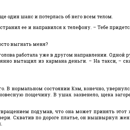
ще один шанс и потерлась об него всем телом.
тстранил ее и направился к телефону. – Тебе придетс
осто выгнать меня?
 голова работала уже в другом направлении. Одной р
нно вытащил из кармана деньги. – На такси, – ска
его. В нормальном состоянии Кэм, конечно, увернулс
новесную пощечину. В ушах зазвенело, щека загоре
твращением подумав, что она может принять этот 
вери. Схватив по дороге платье, он вышвырнул же
.