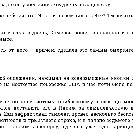
ова, но он успел запереть дверь на задвижку.
ю тебя за это! Что ты возомнил о себе?! Ты ничто
ный стук в дверь, Кэмерон пошел в спальню и п
имое.
ась от него – причем сделала это самым омерзи
 об одолжении, нажимал на всевозможные кнопки 
о на Восточное побережье США в час ночи было н
ине по извилистому прибрежному шоссе до мал
сился доставить его в Париж за символическую 
 Кэм зафрахтовал самолет, провел несколько беск
стности и грызущего страха, и в начале седьмого 
нгтонском аэропорту, где его уже ждал арендо