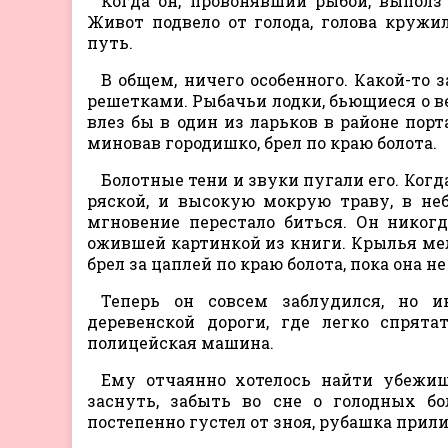
Когда он, провонявший рыбой, выполз
Живот подвело от голода, голова кружил
путь.
В общем, ничего особенного. Какой-то
решетками. Рыбачьи лодки, бьющиеся о ве
влез бы в один из ларьков в районе порт
миновав городишко, брел по краю болота.
Болотные тени и звуки пугали его. Ког
ряской, и высокую мокрую траву, в не
мгновение перестало биться. Он никог
ожившей картинкой из книги. Крылья мель
брел за цаплей по краю болота, пока она н
Теперь он совсем заблудился, но и
деревенской дороги, где легко спрята
полицейская машина.
Ему отчаянно хотелось найти убежищ
заснуть, забыть во сне о голодных б
постепенно густел от зноя, рубашка прил