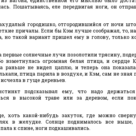
 из вагона, единственной его мыслью было доста
ась. Пошатываясь, еле передвигая ноги, он отпра
 захудалый городишко, отгородившийся от ночи шт
тхие причалы. Если бы Кэм лучше соображал, то, на
а, но такой вариант пришел ему в голову, только ко
да первые солнечные лучи позолотили трясину, под
бо взметнулась огромная белая птица, и сердце 
да раньше не видел цаплю, и теперь она показал
кали, птица парила в воздухе, и Кэм, сам не зная 
е исчезла в гуще деревьев.
нстинкт подсказывал ему, что надо держаться
ться в высокой траве или за деревом, если по
е, хоть какой-нибудь закуток, где можно сверн
олях в желудке. Солнце поднималось все выше,
ипала к спине, ноги подкашивались.