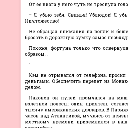
От ее визга у него чуть не треснула гол
– Я убью тебя. Свинья! Ублюдок! Я убь
Ничтожество!
Не обращая внимания на вопли и беше
бросать в дорожную сумку самое необход
Похоже, фортуна только что отвернул
образом…
1
Кэм не отрывался от телефона, просил
деньгами. Обеспечить перелет из Монак
делом.
Наконец он пулей промчался на маш
взлетной полосы: один приятель согла
тысячу американских долларов. В Париже
часов над Атлантикой, мучаясь от неизве
местному времени приземлился в ваши
автомобиль.