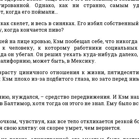
нтированной. Однако, как ни странно, самым у
т, когда его поймали…
как скелет, и весь в синяках. Его избил собственный 
у, когда кончается пиво?
ей на лице кровью, Кэм пообещал себе, что никогда
 к человеку, к которому работники социальных
да он убегал. Он решил уехать куда-нибудь далеко, 
Калифорнию, может быть, в Мексику.
озрасту циничного отношения к жизни, пятидесят
л Кэм плохо из-за подбитого глаза, но зато перед ни
нию, нуждался, – средство передвижения. И Кэм наш
 Балтимор, хотя тогда он этого не знал. Ему было вс
чком, чувствуя, как все тело откликается резкой б
я свою клятву: он скорее умрет, чем вернется.