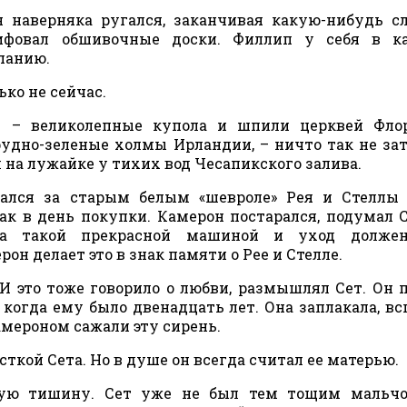
н наверняка ругался, заканчивая какую-нибудь 
ифовал обшивочные доски. Филлип у себя в ка
панию.
ько не сейчас.
ь – великолепные купола и шпили церквей Флор
удно-зеленые холмы Ирландии, – ничто так не за
л на лужайке у тихих вод Чесапикского залива.
ался за старым белым «шевроле» Рея и Стеллы 
к в день покупки. Камерон постарался, подумал С
 за такой прекрасной машиной и уход долже
он делает это в знак памяти о Рее и Стелле.
 И это тоже говорило о любви, размышлял Сет. Он 
когда ему было двенадцать лет. Она заплакала, в
 Камероном сажали эту сирень.
сткой Сета. Но в душе он всегда считал ее матерью.
ю тишину. Сет уже не был тем тощим мальчо