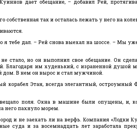
 Куиннов дает обещание, – добавил Рей, протягив
о собственная так и осталась лежать у него на коле
гиваются.
во я тебе дал. – Рей снова выехал на шоссе. – Мы уж
не стало, но он выполнил свое обещание. Он сдела
. Благодаря им худенький, с израненной душой 
й дом. В нем он вырос и стал мужчиной.
й корабел Этан, всегда элегантный, остроумный 
свещало поля. Окна в машине были опущены, и, к
а него пахнуло морем.
город и не заехать ли на верфь. Компания «Лодки К
ные суда и за восемнадцать лет заработала пре