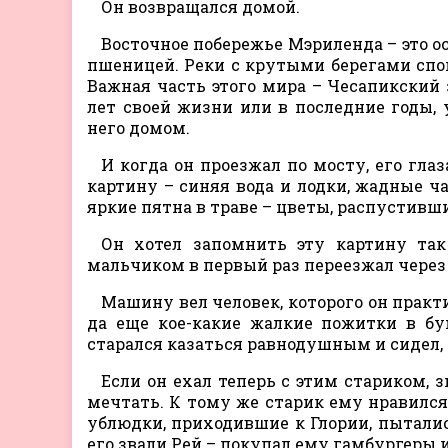
Он возвращался домой.
Восточное побережье Мэриленда – это 
пшеницей. Реки с крутыми берегами спок
Важная часть этого мира – Чесапикский 
лет своей жизни или в последние годы, 
него домом.
И когда он проезжал по мосту, его гла
картину – синяя вода и лодки, жадные ч
яркие пятна в траве – цветы, распустив
Он хотел запомнить эту картину так
мальчиком в первый раз переезжал через 
Машину вел человек, которого он практи
да еще кое-какие жалкие пожитки в бу
старался казаться равнодушным и сидел, 
Если он ехал теперь с этим стариком, з
мечтать. К тому же старик ему нравился
ублюдки, приходившие к Глории, пыталис
его звали Рей – покупал ему гамбургеры и