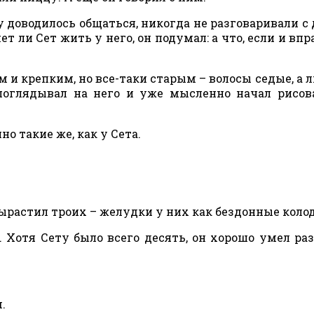
му доводилось общаться, никогда не разговаривали с
ет ли Сет жить у него, он подумал: а что, если и вп
и крепким, но все-таки старым – волосы седые, а л
оглядывал на него и уже мысленно начал рисов
но такие же, как у Сета.
вырастил троих – желудки у них как бездонные коло
о. Хотя Сету было всего десять, он хорошо умел ра
.