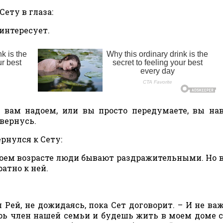
Сету в глаза:
 интересует.
я вам надоем, или вы просто передумаете, вы на
 вернусь.
рнулся к Сету:
 моем возрасте люди бывают раздражительными. Но в
ратно к ней.
л Рей, не дожидаясь, пока Сет договорит. – И не важ
ерь член нашей семьи и будешь жить в моем доме с