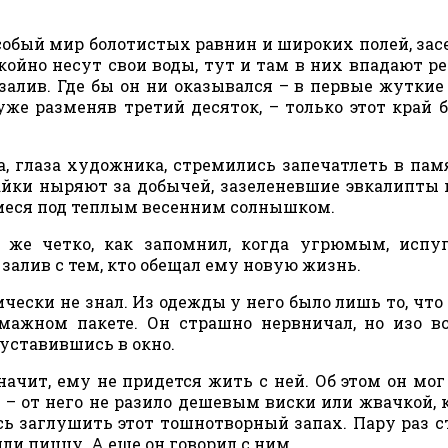
особый мир болотистых равнин и широких полей, за
ойно несут свои воды, тут и там в них впадают р
залив. Где бы он ни оказывался – в первые жуткие
уже разменяв третий десяток, – только этот край 
за, глаза художника, стремились запечатлеть в пам
айки ныряют за добычей, зазеленевшие эвкалипты 
шиеся под теплым весенним солнышком.
 же четко, как запомнил, когда угрюмым, испу
залив с тем, кто обещал ему новую жизнь.
чески не знал. Из одежды у него было лишь то, что 
мажном пакете. Он страшно нервничал, но изо в
уставившись в окно.
начит, ему не придется жить с ней. Об этом он мог
 – от него не разило дешевым виски или жвачкой, 
ь заглушить этот тошнотворный запах. Пару раз с
ли пиццу. А еще он говорил с ним.