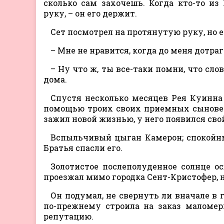
сколько сам захочешь. Когда кто-то из
руку, – он его держит.
Сет посмотрел на протянутую руку, но ег
– Мне не нравится, когда до меня дотра
– Ну что ж, ты все-таки помни, что сло
дома.
Спустя несколько месяцев Рея Куинна 
помощью троих своих приемных сыновей
зажил новой жизнью, у него появился сво
Вспыльчивый цыган Камерон; спокойны
Братья спасли его.
Золотистое послеполуденное солнце о
проезжал мимо городка Сент-Кристофер, н
Он подумал, не свернуть ли вначале в 
по-прежнему строила на заказ маломер
репутацию.