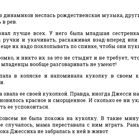
из динамиков неслась рождественская музыка, друг
в рев.
нал лучше всех. У него была младшая сестренка
а ручки и укачивать, расхаживая взад-вперед или
 еще их надо похлопывать по спинке, чтобы они пук
ко, и никто их за это не стыдит и не требует, чт
 младенцы вообще разговаривать не умеют!
спала в коляске и напоминала куколку в своем 
и.
 звала ее своей куколкой. Правда, иногда Джесси н
ановилось красное и сморщенное. И сколько ее ни ук
ить ее успокоиться.
 совсем не была похожа на куколку. В такие мин
ое случалось, мама переставала с ним играть. Ран
ока Джессика не забралась к ней в живот.