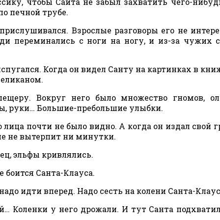
ссику, чтобы Сайта не забыл захватить чего-нибуд
по печной трубе.
 прислушивался. Взрослые разговоры его не интере
юди переминались с ноги на ногу, и из-за чужих 
спугался. Когда он видел Санту на картинках в кни
великаном.
ещеру. Вокруг него было множество гномов, ол
вы, руки… Большие-пребольшие улыбки.
о лица почти не было видно. А когда он издал свой 
ьше не вытерпит ни минутки.
ец, эльфы кривлялись.
е боится Санта-Клауса.
 надо идти вперед. Надо сесть на колени Санта-Клаус
й… Коленки у него дрожали. И тут Санта подхватил