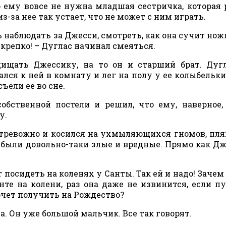
о ему вовсе не нужна младшая сестричка, которая 
з-за нее так устает, что не может с ним играть.
 наблюдать за Джесси, смотреть, как она сучит нож
-крепко! – Дуглас начинал смеяться.
щищать Джессику, на то он и старший брат. Дуг
ался к ней в комнату и лег на полу у ее колыбельки
ъели ее во сне.
обственной постели и решил, что ему, наверное,
у.
с тревожно и косился на ухмыляющихся гномов, п
 были довольно-таки злые и вредные. Прямо как Дж
т посидеть на коленях у Санты. Так ей и надо! Зачем
те на колени, раз она даже не извинится, если пу
хочет получить на Рождество?
а. Он уже большой мальчик. Все так говорят.