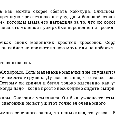
ь как можно скорее сбегать кой-куда. Слишком
окрепшую трехлетнюю натуру, да и большой стака
», которым мама его наградила за то, что он хоро
вался: его мочевой пузырь был переполнен и грозил 
чках своих маленьких красных кроссовок. Серд
и он сейчас не крикнет во всю мочь или не побежит 
-то взрывалось.
себя хорошо. Если маленькие мальчики не слушаютс
и вместо игрушек. Дуглас не знал, что такое гол
Поэтому он кричал и бегал только мысленно, как у
 когда надо… когда просто необходимо сидеть смирн
иком. Снеговик усмехался. Он был ужасно толсты
 снеговики, но вот уж этот точно ел очень много.
бимого северного оленя, то вспыхивал, то угасал. 