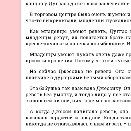
концов у Дугласа даже глаза заслезились.
В торговом центре было очень шумно: 
что-то выкрикивали, младенцы пускались 
Как младенцы умеют реветь, Дуглас з
младенцы ревут, их полагается брать н
кресле-качалке и напевая колыбельные. И
Младенцы умеют пукать очень даже гром
просили прощения. Потому что эти тупые
Но сейчас Джессика не ревела. Она 
платьице с дурацкими белыми оборочкам
Это бабушка так называла Джессику. Она
реветь без умолку, и тогда лицо у нее ст
сколько ей ни пой, ничто не могло застав
А когда Джесси начинала реветь, она
казалась сердитой и вредной. Когда так
никогда не отказывалась с ним играть – п