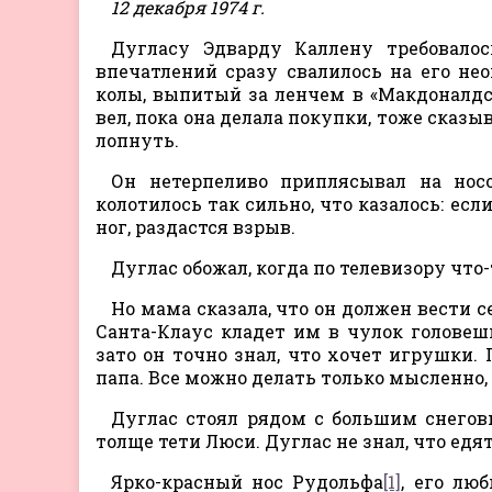
12 декабря 1974 г.
Дугласу Эдварду Каллену требовалос
впечатлений сразу свалилось на его не
колы, выпитый за ленчем в «Макдоналдсе
вел, пока она делала покупки, тоже сказы
лопнуть.
Он нетерпеливо приплясывал на носо
колотилось так сильно, что казалось: есл
ног, раздастся взрыв.
Дуглас обожал, когда по телевизору что
Но мама сказала, что он должен вести 
Санта-Клаус кладет им в чулок головешк
зато он точно знал, что хочет игрушки. 
папа. Все можно делать только мысленно,
Дуглас стоял рядом с большим снегов
толще тети Люси. Дуглас не знал, что едят
Ярко-красный нос Рудольфа
[1]
, его лю