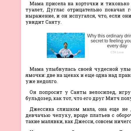
Мама присела на корточки и тихонько 
туалет, Дуглас отрицательно покачал 
выражение, и он испугался, что, если он
увидит Санту.
Мама улыбнулась своей чудесной улыбк
ямочки: две на щеках и еще одна над прав
уже недолго.
Он попросит у Санты велосипед, игр
бульдозер, как тот, что его друг Митч по
Джессика слишком мала, она еще не 
девчачью чепуху, вроде платьев с обо
такие малявки, как Джесси, совсем ничег