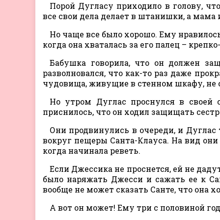
Порой Дугласу приходило в голову, чт
все свои дела делает в штанишки, а мама и
Но чаще все было хорошо. Ему нравилось
когда она хваталась за его палец – крепко
Бабушка говорила, что он должен за
разволновался, что как-то раз даже прокр
чудовища, живущие в стенном шкафу, не с
Но утром Дуглас проснулся в своей с
приснилось, что он ходил защищать сестр
Они продвинулись в очереди, и Дугла
вокруг пещеры Санта-Клауса. На вид они
когда начинала реветь.
Если Джессика не проснется, ей не даду
было наряжать Джесси и сажать ее к Сан
вообще не может сказать Санте, что она 
А вот он может! Ему три с половиной год