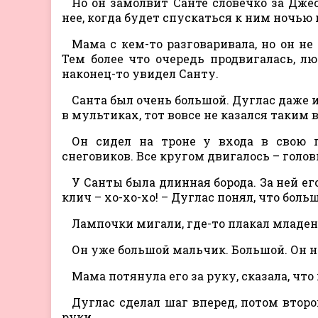
Но он замолвит Санте словечко за Дже
нее, когда будет спускаться к ним ночью 
Мама с кем-то разговаривала, но он не
Тем более что очередь продвигалась, л
наконец-то увидел Санту.
Санта был очень большой. Дуглас даже и
в мультиках, тот вовсе не казался таким 
Он сидел на троне у входа в свою п
снеговиков. Все кругом двигалось – голо
У Санты была длинная борода. За ней ег
клич – хо-хо-хо! – Дуглас понял, что бол
Лампочки мигали, где-то плакал младен
Он уже большой мальчик. Большой. Он н
Мама потянула его за руку, сказала, что
Дуглас сделал шаг вперед, потом второ
руки.