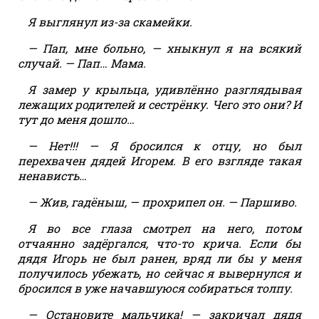
Я выглянул из-за скамейки.
— Пап, мне больно, — хныкнул я на всякий
случай. — Пап… Мама.
Я замер у крыльца, удивлённо разглядывая
лежащих родителей и сестрёнку. Чего это они? И
тут до меня дошло…
— Нет!!! — Я бросился к отцу, но был
перехвачен дядей Игорем. В его взгляде такая
ненависть…
— Жив, гадёныш, — прохрипел он. — Паршиво.
Я во все глаза смотрел на него, потом
отчаянно задёргался, что-то крича. Если бы
дядя Игорь не был ранен, вряд ли бы у меня
получилось убежать, но сейчас я вывернулся и
бросился в уже начавшуюся собираться толпу.
— Остановите мальчика! — закричал дядя