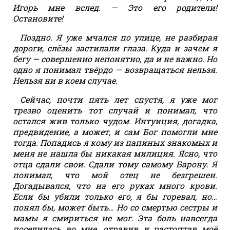
Игорь мне вслед. — Это его родители!
Остановите!
Поздно. Я уже мчался по улице, не разбирая
дороги, слёзы застилали глаза. Куда и зачем я
бегу — совершенно непонятно, да и не важно. Но
одно я понимал твёрдо — возвращаться нельзя.
Нельзя ни в коем случае.
Сейчас, почти пять лет спустя, я уже мог
трезво оценить тот случай и понимал, что
остался жив только чудом. Интуиция, догадка,
предвидение, а может, и сам Бог помогли мне
тогда. Попадись я кому из папиных знакомых и
меня не нашла бы никакая милиция. Ясно, что
отца сдали свои. Сдали тому самому Барону. Я
понимал, что мой отец не безгрешен.
Догадывался, что на его руках много крови.
Если бы убили только его, я бы горевал, но…
понял бы, может быть… Но со смертью сестры и
мамы я смириться не мог. Эта боль навсегда
поселилась во мне, отравив и растоптав моё