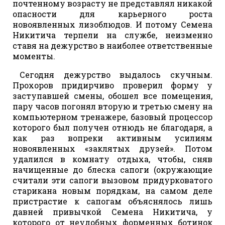
почтенному возрасту не представлял никакой
опасности для карьерного роста
новоявленных лизоблюдов. И потому Семена
Никитича терпели на службе, неизменно
ставя на дежурство в наиболее ответственные
моменты.
Сегодня дежурство выдалось скучным.
Прохоров придирчиво проверил форму у
заступавшей смены, обошел все помещения,
пару часов погонял вторую и третью смену на
компьютерном тренажере, базовый процессор
которого был получен отнюдь не благодаря, а
как раз вопреки активным усилиям
новоявленных «заклятых друзей». Потом
удалился в комнату отдыха, чтобы, сняв
начищенные до блеска сапоги (окружающие
считали эти сапоги вызовом придурковатого
старикана новым порядкам, на самом деле
пристрастие к сапогам объяснялось лишь
давней привычкой Семена Никитича, у
которого от неудобных форменных ботинок