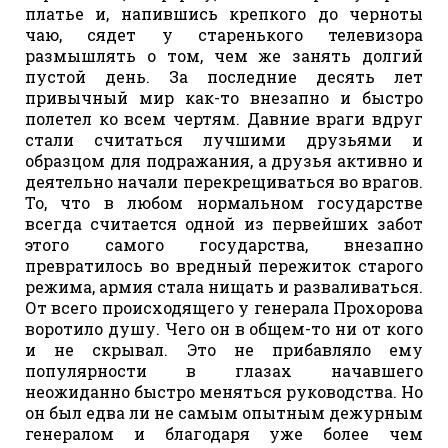
платье и, напившись крепкого до черноты
чаю, сядет у старенького телевизора
размышлять о том, чем же занять долгий
пустой день. За последние десять лет
привычный мир как-то внезапно и быстро
полетел ко всем чертям. Давние враги вдруг
стали считаться лучшими друзьями и
образцом для подражания, а друзья активно и
деятельно начали перекрещиваться во врагов.
То, что в любом нормальном государстве
всегда считается одной из первейших забот
этого самого государства, внезапно
превратилось во вредный пережиток старого
режима, армия стала нищать и разваливаться.
От всего происходящего у генерала Прохорова
воротило душу. Чего он в общем-то ни от кого
и не скрывал. Это не прибавляло ему
популярности в глазах начавшего
неожиданно быстро меняться руководства. Но
он был едва ли не самым опытным дежурным
генералом и благодаря уже более чем