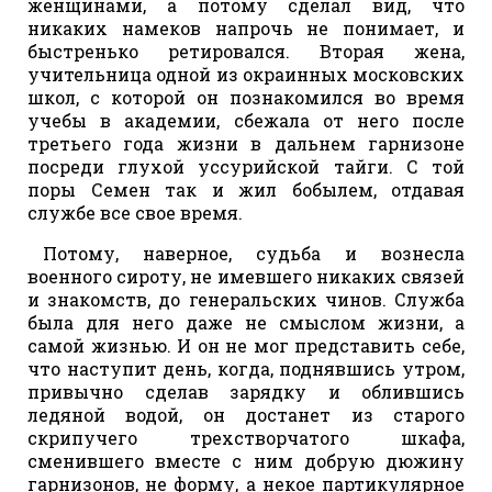
женщинами, а потому сделал вид, что
никаких намеков напрочь не понимает, и
быстренько ретировался. Вторая жена,
учительница одной из окраинных московских
школ, с которой он познакомился во время
учебы в академии, сбежала от него после
третьего года жизни в дальнем гарнизоне
посреди глухой уссурийской тайги. С той
поры Семен так и жил бобылем, отдавая
службе все свое время.
Потому, наверное, судьба и вознесла
военного сироту, не имевшего никаких связей
и знакомств, до генеральских чинов. Служба
была для него даже не смыслом жизни, а
самой жизнью. И он не мог представить себе,
что наступит день, когда, поднявшись утром,
привычно сделав зарядку и облившись
ледяной водой, он достанет из старого
скрипучего трехстворчатого шкафа,
сменившего вместе с ним добрую дюжину
гарнизонов, не форму, а некое партикулярное