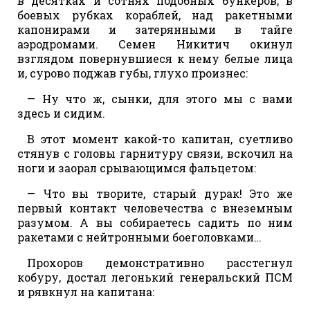
в десятках и сотнях подобных бункеров, в
боевых рубках кораблей, над ракетными
капонирами и затерянными в тайге
аэродромами. Семен Никитич окинул
взглядом повернувшиеся к нему белые лица
и, сурово поджав губы, глухо произнес:
— Ну что ж, сынки, для этого мы с вами
здесь и сидим.
В этот момент какой-то капитан, суетливо
стянув с головы гарнитуру связи, вскочил на
ноги и заорал срывающимся фальцетом:
— Что вы творите, старый дурак! Это же
первый контакт человечества с внеземным
разумом. А вы собираетесь садить по ним
ракетами с нейтронными боеголовками…
Прохоров демонстративно расстегнул
кобуру, достал легонький генеральский ПСМ
и рявкнул на капитана: