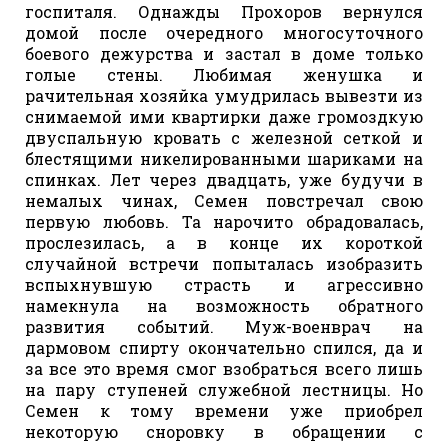
госпиталя. Однажды Прохоров вернулся
домой после очередного многосуточного
боевого дежурства и застал в доме только
голые стены. Любимая женушка и
рачительная хозяйка умудрилась вывезти из
снимаемой ими квартирки даже громоздкую
двуспальную кровать с железной сеткой и
блестящими никелированными шариками на
спинках. Лет через двадцать, уже будучи в
немалых чинах, Семен повстречал свою
первую любовь. Та нарочито обрадовалась,
прослезилась, а в конце их короткой
случайной встречи попыталась изобразить
вспыхнувшую страсть и агрессивно
намекнула на возможность обратного
развития событий. Муж-военврач на
дармовом спирту окончательно спился, да и
за все это время смог взобраться всего лишь
на пару ступеней служебной лестницы. Но
Семен к тому времени уже приобрел
некоторую сноровку в обращении с