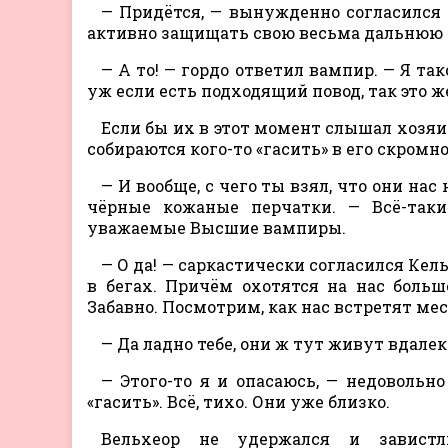
— Придётся, — вынужденно согласился 
активно защищать свою весьма дальнюю 
— А то! — гордо ответил вампир. — Я так
уж если есть подходящий повод, так это ж
Если бы их в этот момент слышал хозяи
собираются кого-то «гасить» в его скромн
— И вообще, с чего ты взял, что они на
чёрные кожаные перчатки. — Всё-так
уважаемые Высшие вампиры.
— О да! — саркастически согласился К
в бегах. Причём охотятся на нас больш
Забавно. Посмотрим, как нас встретят ме
— Да ладно тебе, они ж тут живут вдале
— Этого-то я и опасаюсь, — недовольн
«гасить». Всё, тихо. Они уже близко.
Вельхеор не удержался и завистл