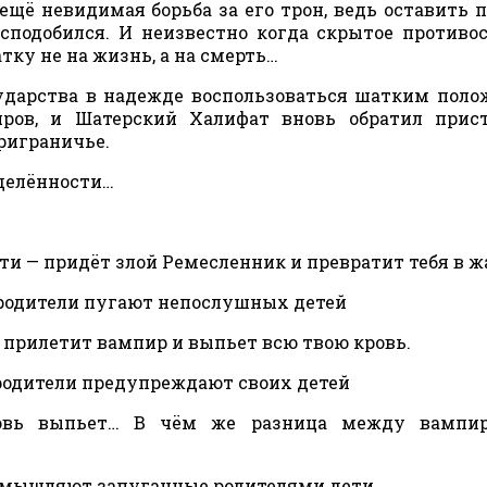
ещё невидимая борьба за его трон, ведь оставить 
сподобился. И неизвестно когда скрытое противо
ку не на жизнь, а на смерть…
ударства в надежде воспользоваться шатким пол
ров, и Шатерский Халифат вновь обратил прист
риграничье.
делённости…
ти — придёт злой Ремесленник и превратит тебя в ж
 родители пугают непослушных детей
 прилетит вампир и выпьет всю твою кровь.
родители предупреждают своих детей
ровь выпьет… В чём же разница между вампи
азмышляют запуганные родителями дети