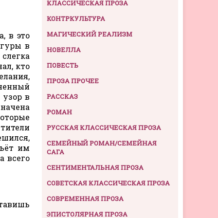
КЛАССИЧЕСКАЯ ПРОЗА
КОНТРКУЛЬТУРА
МАГИЧЕСКИЙ РЕАЛИЗМ
, в это
игуры в
НОВЕЛЛА
 слегка
ал, кто
ПОВЕСТЬ
елания,
ПРОЗА ПРОЧЕЕ
лненный
 узор в
РАССКАЗ
значена
РОМАН
которые
етители
РУССКАЯ КЛАССИЧЕСКАЯ ПРОЗА
ешился,
СЕМЕЙНЫЙ РОМАН/СЕМЕЙНАЯ
льёт им
САГА
а всего
СЕНТИМЕНТАЛЬНАЯ ПРОЗА
СОВЕТСКАЯ КЛАССИЧЕСКАЯ ПРОЗА
СОВРЕМЕННАЯ ПРОЗА
ставишь
ЭПИСТОЛЯРНАЯ ПРОЗА