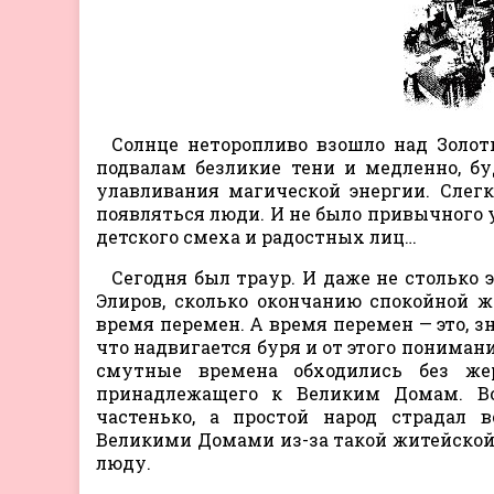
Солнце неторопливо взошло над Золот
подвалам безликие тени и медленно, б
улавливания магической энергии. Слегк
появляться люди. И не было привычного у
детского смеха и радостных лиц…
Сегодня был траур. И даже не столько
Элиров, сколько окончанию спокойной ж
время перемен. А время перемен — это, з
что надвигается буря и от этого понимани
смутные времена обходились без жер
принадлежащего к Великим Домам. Во
частенько, а простой народ страдал в
Великими Домами из-за такой житейской м
люду.