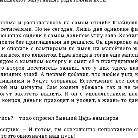
орчма и располагалась на самом отшибе Крайдолла
осетителями. Но не сегодня. Лишь две одинокие ф
юшонах сидели в самом дальнем углу зала. Хозяин
дойти без приглашения не решался. Он прекрасно зн
 и спорить с вампирами не имел ни малейшего ж
али всех его клиентов. Едва войдя в тогда ещё запо
рядом с камином кочергу и смял её в причудливый
го второй посетитель заявил, что у них здесь на
з лишних ушей. А первый добавил, что любые уши, 
лишними и будут оторваны. Естественно, все пос
ной им минуты. Сам хозяин убежать так и не р
могут захотеть выпить. И он с удовольствием на
 концов, деньги приходят и уходят, а жизнь-то дан
ойтись? — тихо спросил бывший Царь вампиров.
беседник. — И потом, ты совершенно неправильно 
то это однозначно наш путь!