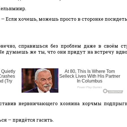
Кельнмиир.
. — Если хочешь, можешь просто в сторонке посидеть,
онечно, справишься без проблем даже в своём с
 Не думаешь же ты, что они придут на встречу вдв
заставив нервничающего хозяина корчмы подпрыг
ься — придётся гасить.