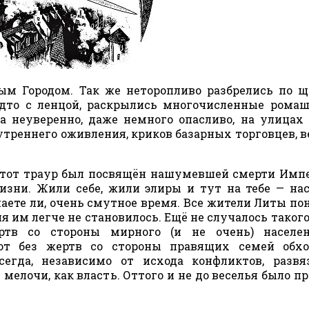
ым Городом. Так же неторопливо разбрелись по 
удто с ленцой, раскрылись многочисленные рома
а неуверенно, даже немного опасливо, на улицах
треннего оживления, криков базарных торговцев, в
 этот траур был посвящён нашумевшей смерти Имп
изни. Жили себе, жили элиры и тут на тебе — на
наете ли, очень смутное время. Все жители Литы по
я им легче не становилось. Ещё не случалось такого
тв со стороны мирного (и не очень) населен
т без жертв со стороны правящих семей обхо
сегда, независимо от исхода конфликтов, разв
елочи, как власть. Оттого и не до веселья было п