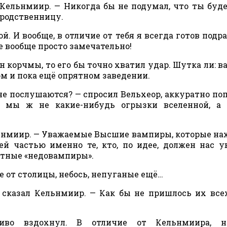
Кельнмиир. — Никогда бы не подумал, что ты буд
родственницу.
ой. И вообще, в отличие от тебя я всегда готов подра
е вообще просто замечательно!
н корчмы, то его бы точно хватил удар. Шутка ли: 
ом и пока ещё опрятном заведении.
с не послушаются? — спросил Вельхеор, аккуратно по
и мы ж не какие-нибудь огрызки вселенной, а 
ельнмиир. — Уважаемые Высшие вампиры, которые на
ей частью именно те, кто, по идее, должен нас у
стные «недовампиры».
ке от столицы, небось, непуганые ещё…
о сказал Кельнмиир. — Как бы не пришлось их все
иво вздохнул. В отличие от Кельнмиира, н