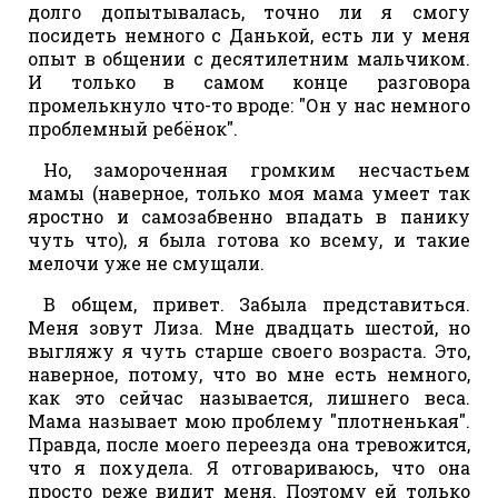
долго допытывалась, точно ли я смогу
посидеть немного с Данькой, есть ли у меня
опыт в общении с десятилетним мальчиком.
И только в самом конце разговора
промелькнуло что-то вроде: "Он у нас немного
проблемный ребёнок".
Но, замороченная громким несчастьем
мамы (наверное, только моя мама умеет так
яростно и самозабвенно впадать в панику
чуть что), я была готова ко всему, и такие
мелочи уже не смущали.
В общем, привет. Забыла представиться.
Меня зовут Лиза. Мне двадцать шестой, но
выгляжу я чуть старше своего возраста. Это,
наверное, потому, что во мне есть немного,
как это сейчас называется, лишнего веса.
Мама называет мою проблему "плотненькая".
Правда, после моего переезда она тревожится,
что я похудела. Я отговариваюсь, что она
просто реже видит меня. Поэтому ей только