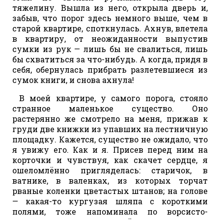
тяжелину. Вышла из него, открыла дверь и,
забыв, что порог здесь немного выше, чем в
старой квартире, споткнулась. Ахнув, влетела
в квартиру, от неожиданности выпустив
сумки из рук — лишь бы не свалиться, лишь
бы схватиться за что-нибудь. А когда, придя в
себя, обернулась прибрать разлетевшиеся из
сумок книги, и снова ахнула!
В моей квартире, у самого порога, стояло
странное маленькое существо. Оно
растерянно же смотрело на меня, прижав к
груди две книжки из упавших на лестничную
площадку. Кажется, существо не ожидало, что
я увижу его. Как и я. Присев перед ним на
корточки и чувствуя, как скачет сердце, я
ошеломлённо пригляделась: старичок, в
ватнике, в валенках, из которых торчат
рваные коленки цветастых штанов; на голове
— какая-то кургузая шляпа с короткими
полями, тоже напоминала по ворсисто-