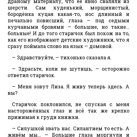
драному материалу, что её явно сваляли из
шерсти. Сам худенький, морщинистый,
бородёнка куцая какая-то, нос длинный и
печально повисший, глаза — под седыми
курчавыми бровями — большие, но такие…
больные! И до того старичок был похож на то,
как его изображают детские художники, что я
сразу поймала слово на язык — домовой.
— Здравствуйте, — тихонько сказала я.
— Здрасьте, коли не шутишь, — осторожно
ответил старичок.
— Меня зовут Лиза. Я живу теперь здесь. А
вы?
Старичок поклонился, не спуская с меня
насторожённых глаз и всё так же крепко
прижимая к груди книжки.
— Силушкой звать нас. Силантием то есть. А
живём мы… — Большие глаза моргнули и