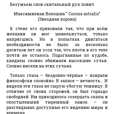
Безумьем снов скитальный дух повит.
Максимилиан Волошин " Corona astralis"
(Звездная корона)
К стене его приковали так, что при всём
желании он мог шевельнуться, только
напрягшись. Но в попытках двигаться
необходимости не было: за несколько
десятков лет он усох так, что плоти в его теле
почти не осталось. Подогнанные по худобе,
кандалы словно обнимали высохшие сучья.
Словно висели на этих сучьях.
Только глаза — бездонно-чёрные — взирали
философски спокойно. В запасе — вечность… И
видели эти глаза не сырую убогую темницу. В
отличие от своих сторожей, он был гораздо
свободней. Им приходилось созерцать скалы и
опостылевший тюремный замок — он
разглядывал доступные его видению миры и
времена.