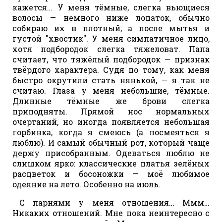
кажется… У меня тёмные, слегка вьющиеся
волосы — немного ниже лопаток, обычно
собираю их в плотный, а после мытья и
густой "хвостик". У меня симпатичное лицо,
хотя подбородок слегка тяжеловат. Папа
считает, что тяжёлый подбородок — признак
твёрдого характера. Судя по тому, как меня
быстро окрутили стать нянькой, — я так не
считаю. Глаза у меня небольшие, тёмные.
Длинные тёмные же брови слегка
приподняты. Прямой нос нормальных
очертаний, но иногда появляется небольшая
горбинка, когда я смеюсь (а посмеяться я
люблю). И самый обычный рот, который чаще
держу присобранным. Одеваться люблю не
слишком ярко: классические платья зелёных
расцветок и босоножки — моё любимое
одеяние на лето. Особенно на июль.
С парнями у меня отношения… Ммм…
Никаких отношений. Мне пока неинтересно с