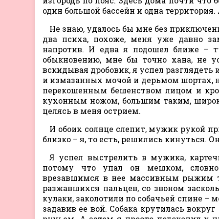
изгородь по пояс. Здесь дома почти что б
один большой бассейн и одна территория. 
Не знаю, удалось бы мне без приключени
два психа, похоже, меня уже давно за
напротив. И едва я подошел ближе – т
обыкновению, мне бы точно хана, не ус
вскидывая дробовик, я успел разглядеть 
и измазанных мочой и дерьмом шортах, на
перекошенным бешенством лицом и кров
кухонным ножом, большим таким, широки
целясь в меня острием.
И обоих солнце слепит, мужик рукой пр
близко – я, то есть, решились кинуться. О
Я успел выстрелить в мужика, картечь
потому что упал он мешком, словно
врезавшимся в нее массивным рыжим те
разжавшихся пальцев, со звоном засколь
кулаки, заколотили по собачьей спине – 
задавив ее вой. Собака крутилась вокруг
ручьем. А затем я просто подскочил к н