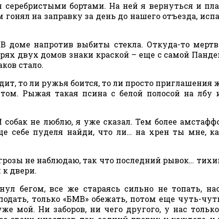
я серебристыми бортами. На ней я вернуться и пл
гонял на заправку за день до нашего отъезда, исп
 В доме напротив выбиты стекла. Откуда-то мерт
ерях двух домов знаки краской – еще с самой Панде
ков стало.
дит, то ли ружья боится, то ли просто приглашения ж
стом. Рыжая такая псина с белой полосой на лбу 
 собак не люблю, я уже сказал. Тем более амстаффо
ще себе пуделя найди, что ли… на хрен ты мне, к
грозы не наблюдаю, так что последний рывок… тихи
 к двери.
нул бегом, все же стараясь сильно не топать, на
одать, только «БМВ» обежать, потом еще чуть-чуть
уже мой. Ни заборов, ни чего другого, у нас тольк