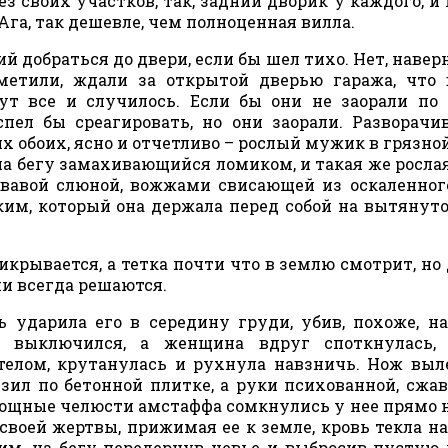
ез своих участков, так, задний дворик у каждого, и 
Ага, так дешевле, чем полноценная вилла.
й добраться до двери, если бы шел тихо. Нет, наверн
метили, ждали за открытой дверью гаража, что
ут все и случилось. Если бы они не заорали по
пел бы среагировать, но они заорали. Разворачи
их обоих, ясно и отчетливо – рослый мужик в грязно
 бегу замахивающийся ломиком, и такая же рослая 
авой слюной, вожжами свисающей из оскаленного
м, который она держала перед собой на вытянуто
икрывается, а тетка почти что в землю смотрит, но
ни всегда решаются.
 ударила его в середину груди, убив, похоже, на
 выключился, а женщина вдруг споткнулась, 
лом, крутанулась и рухнула навзничь. Нож выл
зил по бетонной плитке, а руки психованной, сжа
мощные челюсти амстаффа сомкнулись у нее прямо н
 своей жертвы, прижимая ее к земле, кровь текла н
им, на бегу передернув цевье и выбросив пустую 