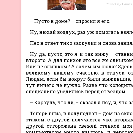
– Пусто в доме? – спросил я его.
Ну, нюхай воздух, раз уж помогать взял
Пес в ответ тихо заскулил и снова зави
Ну да, пусто, это я и так вижу – ставн
второго. А для психов это все же слишком
Или не слишком? А зачем им сюда? Здесь 
великому нашему счастью, в отпуск, о
Людям, если бы вокруг были выжившие, ко
тут ничего не нужно. Разве что холодиль
специально убедились перед отъездом.
– Карауль, что ли, – сказал я псу, и, что
Теперь вниз, в полуподвал – дом на скло
этажом, с другой получается уже вторым.
другой отгорожена свежей стенкой моя 
компьютером место нашлось, и верстак