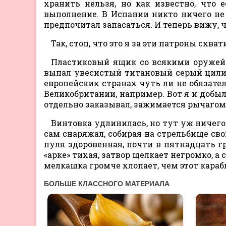
хранить нельзя, но как известно, что
выполнение. В Испании никто ничего не 
предпочитал запасаться. И теперь вижу, ч
Так, стоп, что это я за эти патроны схва
Пластиковый ящик со всякими оружейн
выпал увесистый титановый серый цилин
европейских странах чуть ли не обязател
Великобритании, например. Вот я и добыл
отдельно заказывал, зажимается рычагом 
Винтовка удлинилась, но тут уж ничего
сам снаряжал, собирая на стрельбище св
пуля здоровенная, почти в пятнадцать гр
«арке» тихая, затвор щелкает негромко, а
мелкашка громче хлопает, чем этот караби