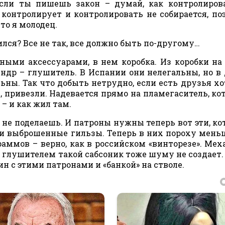
 если ты пишешь закон – думай, как контролиров
контролирует и контролировать не собирается, по
то я молодец.
тился? Все не так, все должно быть по-другому…
ыми аксессуарами, в нем коробка. Из коробки на
др – глушитель. В Испании они нелегальны, но в
ьны. Так что добыть нетрудно, если есть друзья хо
, привезли. Надевается прямо на пламегаситель, ко
– и как жил там.
 не поделаешь. И патроны нужны теперь вот эти, ко
ои выброшенные гильзы. Теперь в них пороху меньш
аммов – верно, как в российском «винторезе». Мех
 с глушителем такой сабсоник тоже шуму не создает.
н с этими патронами и «банкой» на стволе.