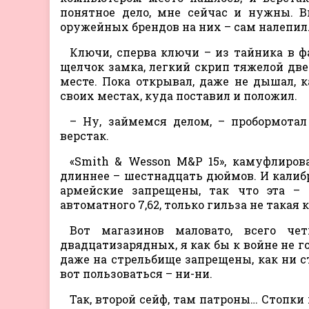
понятное дело, мне сейчас и нужны. В
оружейных брендов на них – сам налепил
Ключи, сперва ключи – из тайника в 
щелчок замка, легкий скрип тяжелой две
месте. Пока открывал, даже не дышал, к
своих местах, куда поставил и положил.
– Ну, займемся делом, – пробормота
верстак.
«Smith & Wesson M&P 15», камуфлиров
длиннее – шестнадцать дюймов. И калиб
армейские запрещены, так что эта – п
автоматного 7,62, только гильза не такая
Вот магазинов маловато, всего че
двадцатизарядных, я как бы к войне не г
даже на стрельбище запрещены, как ни с
вот пользоваться – ни-ни.
Так, второй сейф, там патроны… Стопки 