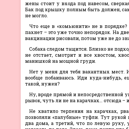
жены стоит у входа под навесом, сверка
Бак под крышку полным быть должен, сам 
не могло.
Что еще в «комьюнити» не в порядке?
пахнет – это уже точно непорядок. На дв
вакцинации рисовали, потом уже не до зна
Собака следом тащится. Близко не подхо
не отстает, смотрит и все хвостом, хво
манишкой на мощной груди.
Нет у меня для тебя вакантных мест. И
вообще побаиваюсь. Иди куда-нибудь, е
такой, нужен?
Ну, вроде прямой и непосредственной у
рывок, чуть ли не на карачках… отсюда – и
Не хватило терпения на карачках, рва
позволяли «палубные» туфли. Тут рукой п
два дома, а третий, что по левую руку, 