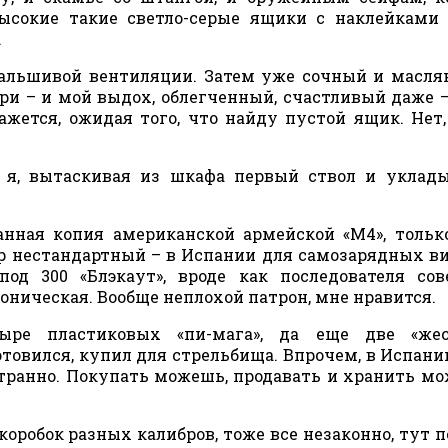
ысокие такие светло-серые ящики с наклейками
.
фальшивой вентиляции. Затем уже сочный и масл
ри – и мой выдох, облегченный, счастливый даже –
ажется, ожидая того, что найду пустой ящик. Нет,
л я, вытаскивая из шкафа первый ствол и уклад
анная копия американской армейской «М4», тольк
р нестандартный – в Испании для самозарядных в
од 300 «Блэкаут», вроде как последователя сов
 коническая. Вообще неплохой патрон, мне нравится.
тыре пластиковых «пи-мага», да еще две «жес
отовился, купил для стрельбища. Впрочем, в Испани
транно. Покупать можешь, продавать и хранить мо
коробок разных калибров, тоже все незаконно, тут 