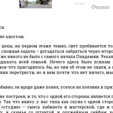
ся.
лял хвостом.
и целы, на первом этаже темно, свет пробивается то
 сложная задача – догадаться забраться через второ
же никого не было с самого начала Пандемии. Уехал
тдыхать всей семьей. Нечего здесь было психам 
е-что пригодилось бы, но они об этом не знали, а
ник перетрясти, но в нем почти что нет ничего, мы
 забавно, он вроде даже понял, уселся на половик в пр
не построен, и то, что с одной его стороны является
 Так что внизу у нас типа как сауна с одной сторо
«студия» – смесь кабинета и мастерской, где и 
у, и скамье со штангой, и оружейным сейфам, к