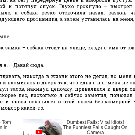
ой и потянул спуск. Глухо грохнуло – выстрел
ыло, а собака резко отскочила назад, разжав ч
едующего противника, а затем уставилась на меня,
 мне.
к замка – собака стоит на улице, сходя с ума от о
л я. – Давай сюда.
давать, никогда в жизни этого не делал, но меня 
 и вломилась в дверь так, что едва с ног меня не сн
нул засов, накинул цепочку, привалился к двери с
скорее пес, насколько я сейчас заметил, понюхал
е и снова оскалился в этой своей безразмерной 
 монстр какой-то.