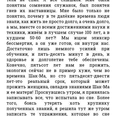
понятны сомнения служанок, был понятен
гнев их наставницы. Мне было только не
понятно, почему в те далёкие времена люди
знали, как жить не просто долго, а очень долго,
а мы, вместе со всеми достижениями науки и
техники, живём в лучшем случае 100 лет, а в
худшем 50-60 лет?! Мы ищем эликсир
бессмертия, а он уже готов, он внутри нас.
Достаточно лишь немного усилий при
обучении, и пять-десять минут в день, и
здоровье и долголетие тебе обеспечены.
Конечно, пятьсот лет нам не прожить,
экология сейчас не в пример хуже, чем во
времена Шак-Ма, но сто пятьдесят-двести
лет-это реальный срок, который может
прожить женщина, овладев знаниями Шак-Ма
и ее матери! Проснувшись утром, я принялась
записывать все, что испытала во сне. Более
того, боясь утерять хоть крупинку
полученных знаний, я решила тут же утром
записать те упражнения, которые во сне