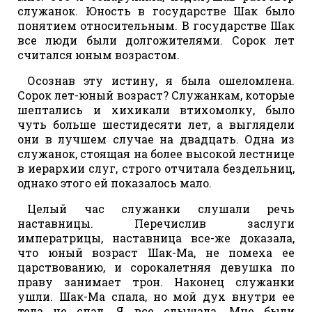
служанок. Юность в государстве Шак было
понятием относительным. В государстве Шак
все люди были долгожителями. Сорок лет
считался юным возрастом.
Осознав эту истину, я была ошеломлена.
Сорок лет-юный возраст? Служанкам, которые
шептались и хихикали втихомолку, было
чуть больше шестидесяти лет, а выглядели
они в лучшем случае на двадцать. Одна из
служанок, стоящая на более высокой лестнице
в иерархии слуг, строго отчитала бездельниц,
однако этого ей показалось мало.
Целый час служанки слушали речь
наставницы. Перечислив заслуги
императрицы, наставница все-же доказала,
что юный возраст Шак-Ма, не помеха ее
царствованию, и сорокалетняя девушка по
праву занимает трон. Наконец служанки
ушли. Шак-Ма спала, но мой дух внутри ее
тела не спал. Я все слышала. Мне были