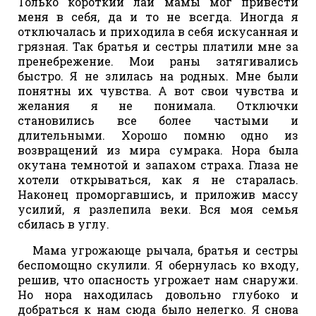
Только короткий лай мамы мог привести
меня в себя, да и то не всегда. Иногда я
отключалась и приходила в себя искусанная и
грязная. Так братья и сестры платили мне за
пренебрежение. Мои раны затягивались
быстро. Я не злилась на родных. Мне были
понятны их чувства. А вот свои чувства и
желания я не понимала. Отключки
становились все более частыми и
длительными. Хорошо помню одно из
возвращений из мира сумрака. Нора была
окутана темнотой и запахом страха. Глаза не
хотели открываться, как я не старалась.
Наконец проморгавшись, и приложив массу
усилий, я разлепила веки. Вся моя семья
сбилась в углу.
Мама угрожающе рычала, братья и сестры
беспомощно скулили. Я обернулась ко входу,
решив, что опасность угрожает нам снаружи.
Но нора находилась довольно глубоко и
добраться к нам сюда было нелегко. Я снова