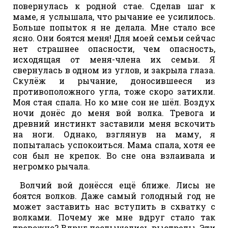
повернулась к родной стае. Сделав шаг к
маме, я услышала, что рычание ее усилилось.
Больше попыток я не делала. Мне стало все
ясно. Они боятся меня! Для моей семьи сейчас
нет страшнее опасности, чем опасность,
исходящая от меня-члена их семьи. Я
свернулась в одном из углов, и закрыла глаза.
Скулёж и рычание, доносившееся из
противоположного угла, тоже скоро затихли.
Моя стая спала. Но ко мне сон не шёл. Воздух
ночи донёс до меня вой волка. Тревога и
древний инстинкт заставили меня вскочить
на ноги. Однако, взглянув на маму, я
попыталась успокоиться. Мама спала, хотя ее
сон был не крепок. Во сне она взлаивала и
негромко рычала.
Волчий вой донёсся ещё ближе. Лисы не
боятся волков. Даже самый голодный год не
может заставить нас вступить в схватку с
волками. Почему же мне вдруг стало так
тревожно? Вдруг послышались выстрелы. Эти