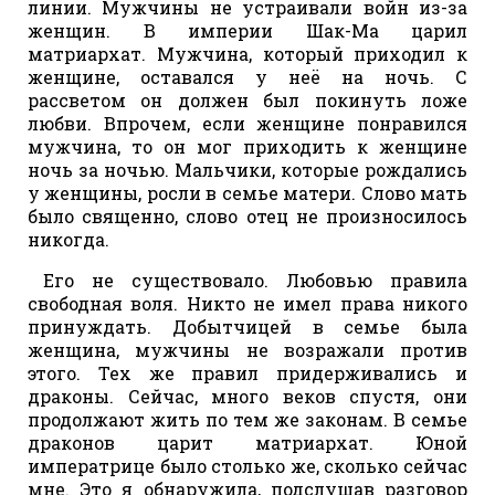
линии. Мужчины не устраивали войн из-за
женщин. В империи Шак-Ма царил
матриархат. Мужчина, который приходил к
женщине, оставался у неё на ночь. С
рассветом он должен был покинуть ложе
любви. Впрочем, если женщине понравился
мужчина, то он мог приходить к женщине
ночь за ночью. Мальчики, которые рождались
у женщины, росли в семье матери. Слово мать
было священно, слово отец не произносилось
никогда.
Его не существовало. Любовью правила
свободная воля. Никто не имел права никого
принуждать. Добытчицей в семье была
женщина, мужчины не возражали против
этого. Тех же правил придерживались и
драконы. Сейчас, много веков спустя, они
продолжают жить по тем же законам. В семье
драконов царит матриархат. Юной
императрице было столько же, сколько сейчас
мне. Это я обнаружила, подслушав разговор