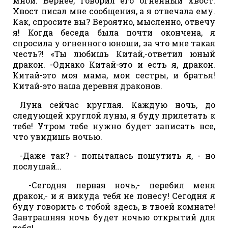
мной. Вернее, говорил его огненный хвост.
Хвост писал мне сообщения, а я отвечала ему.
Как, спросите вы? Вероятно, мысленно, отвечу
я! Когда беседа была почти окончена, я
спросила у огненного юноши, за что мне такая
честь?! «Ты любишь Китай,-ответил юный
дракон. -Однако Китай-это и есть я, дракон.
Китай-это моя мама, мои сестры, и братья!
Китай-это наша деревня драконов.
Луна сейчас круглая. Каждую ночь, до
следующей круглой луны, я буду прилетать к
тебе! Утром тебе нужно будет записать все,
что увидишь ночью.
-Даже так? - попыталась пошутить я, - но
послушай…
-Сегодня первая ночь,- перебил меня
дракон,- и я никуда тебя не понесу! Сегодня я
буду говорить с тобой здесь, в твоей комнате!
Завтрашняя ночь будет ночью открытий для
тебя!