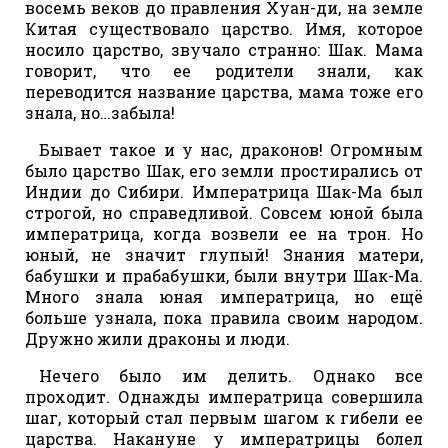
восемь веков до правления Хуан-ди, на земле
Китая существовало царство. Имя, которое
носило царство, звучало странно: Шак. Мама
говорит, что ее родители знали, как
переводится название царства, мама тоже его
знала, но…забыла!
Бывает такое и у нас, драконов! Огромным
было царство Шак, его земли простирались от
Индии до Сибири. Императрица Шак-Ма был
строгой, но справедливой. Совсем юной была
императрица, когда возвели ее на трон. Но
юный, не значит глупый! Знания матери,
бабушки и прабабушки, были внутри Шак-Ма.
Много знала юная императрица, но ещё
больше узнала, пока правила своим народом.
Дружно жили драконы и люди.
Нечего было им делить. Однако все
проходит. Однажды императрица совершила
шаг, который стал первым шагом к гибели ее
царства. Накануне у императрицы болел