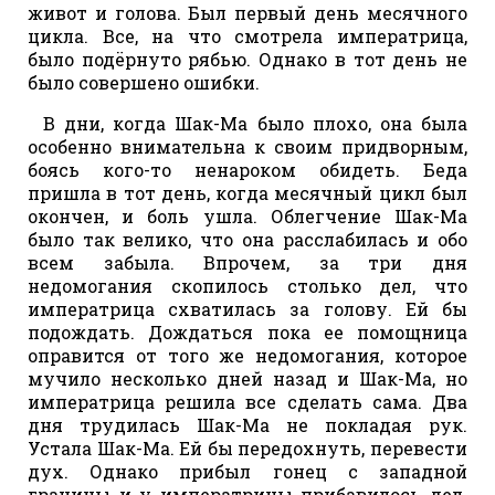
живот и голова. Был первый день месячного
цикла. Все, на что смотрела императрица,
было подёрнуто рябью. Однако в тот день не
было совершено ошибки.
В дни, когда Шак-Ма было плохо, она была
особенно внимательна к своим придворным,
боясь кого-то ненароком обидеть. Беда
пришла в тот день, когда месячный цикл был
окончен, и боль ушла. Облегчение Шак-Ма
было так велико, что она расслабилась и обо
всем забыла. Впрочем, за три дня
недомогания скопилось столько дел, что
императрица схватилась за голову. Ей бы
подождать. Дождаться пока ее помощница
оправится от того же недомогания, которое
мучило несколько дней назад и Шак-Ма, но
императрица решила все сделать сама. Два
дня трудилась Шак-Ма не покладая рук.
Устала Шак-Ма. Ей бы передохнуть, перевести
дух. Однако прибыл гонец с западной
границы и у императрицы прибавилось дел.