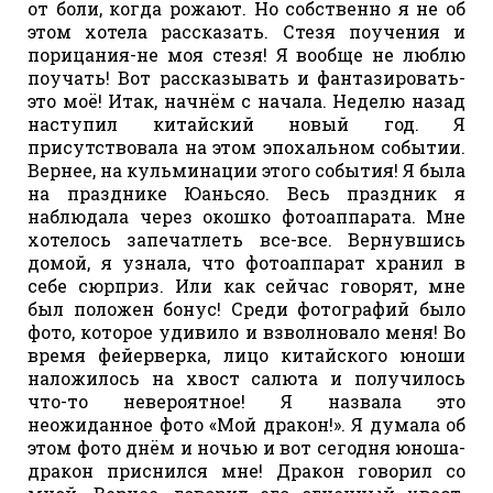
от боли, когда рожают. Но собственно я не об
этом хотела рассказать. Стезя поучения и
порицания-не моя стезя! Я вообще не люблю
поучать! Вот рассказывать и фантазировать-
это моё! Итак, начнём с начала. Неделю назад
наступил китайский новый год. Я
присутствовала на этом эпохальном событии.
Вернее, на кульминации этого события! Я была
на празднике Юаньсяо. Весь праздник я
наблюдала через окошко фотоаппарата. Мне
хотелось запечатлеть все-все. Вернувшись
домой, я узнала, что фотоаппарат хранил в
себе сюрприз. Или как сейчас говорят, мне
был положен бонус! Среди фотографий было
фото, которое удивило и взволновало меня! Во
время фейерверка, лицо китайского юноши
наложилось на хвост салюта и получилось
что-то невероятное! Я назвала это
неожиданное фото «Мой дракон!». Я думала об
этом фото днём и ночью и вот сегодня юноша-
дракон приснился мне! Дракон говорил со