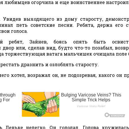
ря любимцев огорчила и еще воинственнее настроила
. Увидев выходящего из дому старосту, демонст
инал петь советские песни. Ребята, держа его с
вои голоса.
й ребят, Зайнев, боясь опять быть освист
двор или, сделав вид, будто что-то позабыл, возв
гда торжествующая ватага мальчишек очищала поле 
рестать дразнить и озлоблять старосту.
его хотел, возражал он, не подозревая, какого он п
 Леньке нелегко. Он голодал. Голова кружилась