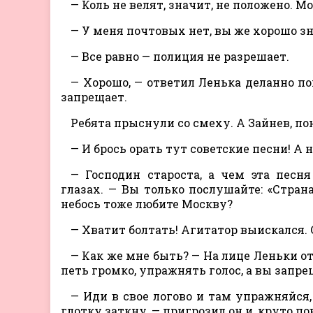
— Коль не велят, значит, не положено. М
— У меня почтовых нет, вы же хорошо зн
— Все равно — полиция не разрешает.
— Хорошо, — ответил Ленька деланно по
запрещает.
Ребята прыснули со смеху. А Зайнев, по
— И брось орать тут советские песни! А 
— Господин староста, а чем эта песн
глазах. — Вы только послушайте: «Стран
небось тоже любите Москву?
— Хватит болтать! Агитатор выискался. С
— Как же мне быть? — На лице Леньки о
петь громко, упражнять голос, а вы запрещ
— Иди в свое логово и там упражняйся
глотку заткну, — пригрозил он и, круто п