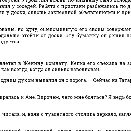
тавил у соседей. Ребята с пристани разбежались по д
рял у доски, сплошь заклеенной объявлениями и пр
ваны, но одну, ошеломившую его своим содержан
одальше отойти от доски. Эту бумажку он решил п
адуется.
влетел в Женину комнату. Кепка его съехала на з
 как всегда, когда он сильно взволнован.
 одним духом выпалил он с порога. — Сейчас на Татар
биралась к Ане. Впрочем, чего мне бояться? Я ведь бо
читала, и, взяв с туалетного столика зеркало, загл
имонной желтизной, глаза запали и потускнел