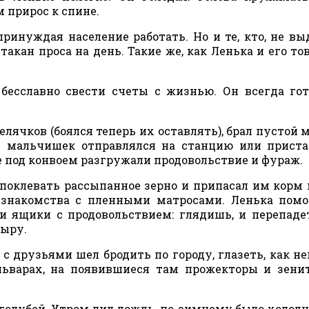
м прирос к спине.
принуждая население работать. Но и те, кто, не вы
такан проса на день. Такие же, как Ленька и его то
 бесславно свести счеты с жизнью. Он всегда го
елячков (боялся теперь их оставлять), брал пустой 
ых мальчишек отправлялся на станцию или приста
 под конвоем разгружали продовольствие и фураж.
поклевать рассыпанное зерно и припасал им корм 
ь, знакомства с пленными матросами. Ленька пом
и ящики с продовольствием: глядишь, и перепаде
сыру.
 с друзьями шел бродить по городу, глазеть, как н
ьварах, на появившиеся там прожекторы и зени
 голубей. Утром лил дождь, по-зимнему было холодно