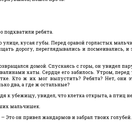
о подхватили ребята.
о улице, кусая губы. Перед оравой горластых мальч
щать дорогу, переглядывались и посмеивались, и 
озвращался домой. Спускаясь с горы, он увидел пар
алинами хаты. Сердце его забилось. Утром, перед
етке. Кто ж их мог выпустить? Ребята? Нет, они э
лько два, а где ж остальные?
дя к убежищу, увидел, что клетка открыта, а птиц не
вших мальчишек.
х. — Это он привел жандармов и забрал твоих голубей.