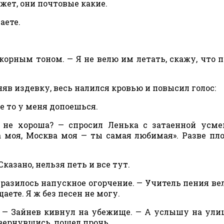
ожет, они почтовые какие.
аете.
корным тоном. — Я не велю им летать, скажу, что 
няв издевку, весь налился кровью и повысил голос:
не то у меня допоешься.
я не хороша? — спросил Ленька с затаенной усм
а моя, Москва моя — ты самая любимая». Разве пл
казано, нельзя петь и все тут.
тразилось напускное огорчение. — Учитель пения ве
аете. Я ж без песен не могу.
, — Зайнев кивнул на убежище. — А услышу на улиц
овернувшись, пошел прочь.