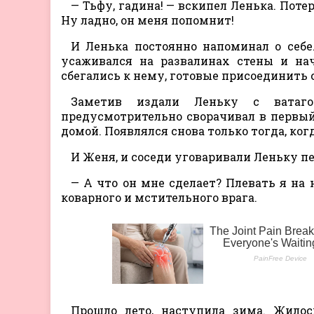
— Тьфу, гадина! — вскипел Ленька. Поте
Ну ладно, он меня попомнит!
И Ленька постоянно напоминал о себе
усаживался на развалинах стены и нач
сбегались к нему, готовые присоединить с
Заметив издали Леньку с ватаго
предусмотрительно сворачивал в первый 
домой. Появлялся снова только тогда, ко
И Женя, и соседи уговаривали Леньку пе
— А что он мне сделает? Плевать я на н
коварного и мстительного врага.
Прошло лето, наступила зима. Жилось