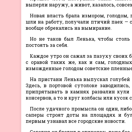
выперли наружу, а живот, казалось, совсе
Новая власть брала измором, голодом, 
шли на работу, получали птичий паек — с
вообще обрекались на вымирание.
Но не таков был Ленька, чтобы столь
постоять за себя.
Каждое утро он сажал за пазуху своих б
с оравой таких же, как и сам, голодн
изможденные голодом советские пленные
На пристани Ленька выпускал голубей 
Здесь, в портовой сутолоке заводилис
припрятывать в камнях развалин кули 
консервов, а то и круг колбасы или кусок 
После удачного промысла он один, либо
саперы строят доты на площадях и бул
первым узнавал все городские новости.
Сегодня он бродил в одиночку, даже без