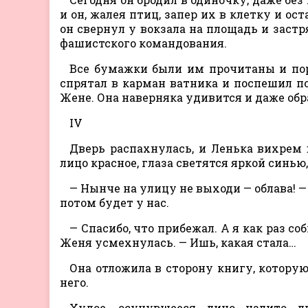
и он, жалея птиц, запер их в клетку и ос
он свернул у вокзала на площадь и заст
фашистского командования.
Все бумажки были им прочитаны и пор
спрятал в карман ватника и поспешил п
Жене. Она наверняка удивится и даже обр
IV
Дверь распахнулась, и Ленька вихрем 
лицо красное, глаза светятся яркой синью,
— Нынче на улицу не выходи — облава! —
потом будет у нас.
— Спасибо, что прибежал. А я как раз со
Женя усмехнулась. — Ишь, какая стала…
Она отложила в сторону книгу, которую 
него.
Худое, осунувшееся лицо налито л