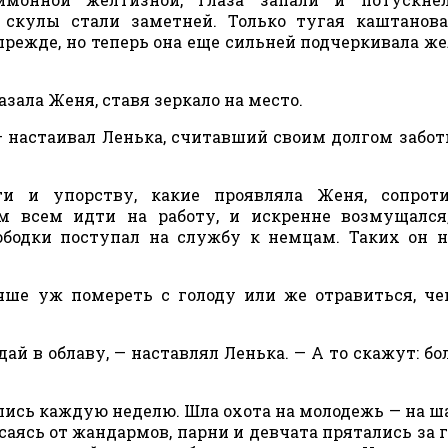
 скулы стали заметней. Только тугая каштанова
 прежде, но теперь она еще сильней подчеркивала ж
зала Женя, ставя зеркало на место.
 — настаивал Ленька, считавший своим долгом забот
и и упорству, какие проявляла Женя, сопроти
 всем идти на работу, и искренне возмущался,
лободки поступал на службу к немцам. Таких он 
чше уж помереть с голоду или же отравиться, ч
дай в облаву, — наставлял Ленька. — А то скажут: бол
лись каждую неделю. Шла охота на молодежь — на ш
асаясь от жандармов, парни и девчата прятались за 