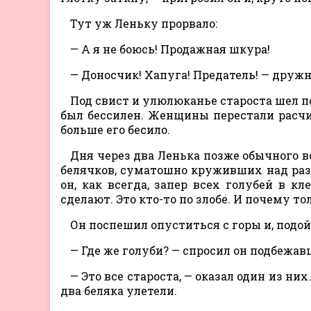
Тут уж Леньку прорвало:
— А я не боюсь! Продажная шкура!
— Доносчик! Хапуга! Предатель! — дружн
Под свист и улюлюканье староста шел п
был бессилен. Женщины перестали расчи
больше его бесило.
Дня через два Ленька позже обычного в
белячков, суматошно круживших над разв
он, как всегда, запер всех голубей в кл
сделают. Это кто-то по злобе. И почему то
Он поспешил опуститься с горы и, подой
— Где же голуби? — спросил он подбежа
— Это все староста, — оказал один из ни
два беляка улетели.