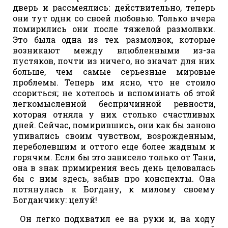
дверь и рассмеялись: действительно, теперь
они тут одни со своей любовью. Только вчера
помирились они после тяжелой размолвки.
Это была одна из тех размолвок, которые
возникают между влюбленными из-за
пустяков, почти из ничего, но значат для них
больше, чем самые серьезные мировые
проблемы. Теперь им ясно, что не стоило
ссориться; не хотелось и вспоминать об этой
легкомысленной беспричинной ревности,
которая отняла у них столько счастливых
дней. Сейчас, помирившись, они как бы заново
упивались своим чувством, возрожденным,
переболевшим и оттого еще более жадным и
горячим. Если бы это зависело только от Тани,
она в знак примирения весь день целовалась
бы с ним здесь, забыв про конспекты. Она
потянулась к Богдану, к милому своему
Богданчику: целуй!
Он легко подхватил ее на руки и, на ходу