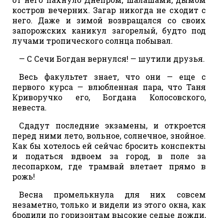
костров вечерних. Загар никогда не сходит с
него. Даже и зимой возвращался со своих
запорожских каникул загорелый, будто под
лучами тропического солнца побывал.
— С Сечи Богдан вернулся! — шутили друзья.
Весь факультет знает, что они — еще с
первого курса — влюбленная пара, что Таня
Криворучко его, Богдана Колосовского,
невеста.
Сдадут последние экзамены, и откроется
перед ними лето, вольное, солнечное, знойное.
Как бы хотелось ей сейчас бросить конспекты
и податься вдвоем за город, в поле за
лесопарком, где трамвай влетает прямо в
рожь!
Весна промелькнула для них совсем
незаметно, только и видели из этого окна, как
бродили по горизонтам высокие седые дожди,