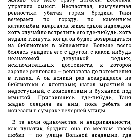
утратила смысл. Несчастная, измученная
ревностью, убитая горем, бродила Таня
вечерами по городу, по каменным
катакомбам кварталов, живя одной надеждой:
хоть случайно встретить его где-нибудь, хоть
издали глянуть, когда он будет возвращаться
из библиотеки в общежитие. Больше всего
боялась увидеть его с другой, с какой-нибудь
незнакомой девушкой редких,
исключительных достоинств, к которой
заранее ревновала — ревновала до потемнения
в глазах. А он всякий раз возвращался из
библиотеки с хлопцами; шагал мрачный и
недоступный, с конспектами и буханкой под
мышкой. Притаившись где-нибудь, Таня
жадно следила за ним, пока ребята не
исчезали в сумраке вечерней улицы.
В те ночи одиночества и неприкаянности,
как лунатик, бродила она по местам своей
любви — по улице Вольной академии, где