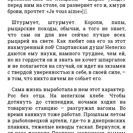
перед ним на столе, он развернет его и, хмуря
брови, прочтет: «Je vous aime»
[1]
.
Штурмует, штурмует. Короли, папы,
рыцарские походы, обычаи, а того не знает,
что сам он для нее сейчас лучше всех
рыцарей на свете. Как любит она его за этот
нахмуренный лоб! Спартанская душа! Нелегко
даются ему науки, намного труднее, чем ей,
но из гордости он и знать не хочет шпаргалок
и не полагается на случай, он идет на экзамен
с твердой уверенностью в себе, в своей силе, —
в том, что никто ничем не собьет его.
Сама жизнь выработала в нем этот характер.
Рос без отца. На нелегком хлебе. Чтобы
дотянуть до стипендии, ночами ходил на
товарную станцию — разгружал вагоны. Во
время каникул тоже работал. Прошлым летом
в рыболовецкой артели, где-то в днепровских
плавнях, тяжелые неводы таскал. Вернулся, и
от него пахнуло Днепром, шалашами, дымом