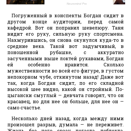
Погруженный в конспекты Богдан сидит в
другом конце аудитории, перед самой
кафедрой. Вот он поправил шевелюру. Таня
видит его руку, сильную руку спортсмена.
Нахмурившись, он снова окунулся куда-то в
средние века. Такой вот задумчивый, в
поношенной рубашке, с аккуратно
засученными выше локтей рукавами, Богдан
ей особенно нравится. Сколько
мужественности во всей его фигуре, в густом
непокорном чубе, откинутом назад! Даже вот
так, когда Богдан сидит, по его складной
высокой шее видно, какой он стройный. По-
цыгански смуглый — девчата говорят, что он
красавец, но для нее он больше, для нее он —
само счастье.
Несколько дней назад, когда между ними
произошел разрыв, думала — не переживет.
Жизнь без него сразу погасла, поблекла,