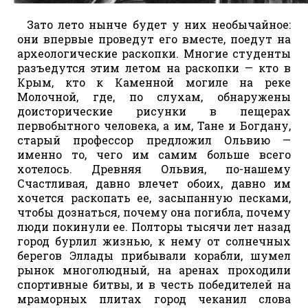
Зато лето нынче будет у них необычайное:
они впервые проведут его вместе, поедут на
археологические раскопки. Многие студенты
разъедутся этим летом на раскопки — кто в
Крым, кто к Каменной могиле на реке
Молочной, где, по слухам, обнаружены
доисторические рисунки в пещерах
первобытного человека, а им, Тане и Богдану,
старый профессор предложил Ольвию —
именно то, чего им самим больше всего
хотелось. Древняя Ольвия, по-нашему
Счастливая, давно влечет обоих, давно им
хочется раскопать ее, засыпанную песками,
чтобы дознаться, почему она погибла, почему
люди покинули ее. Полторы тысячи лет назад
город бурлил жизнью, к нему от солнечных
берегов Эллады прибывали корабли, шумел
рынок многолюдный, на аренах проходили
спортивные битвы, и в честь победителей на
мраморных плитах город чеканил слова