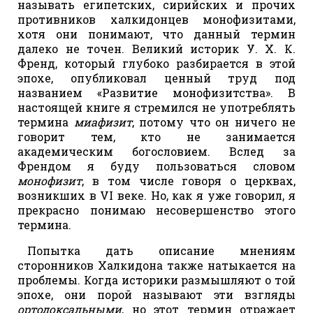
называть египетских, сирийских и прочих
противников халкидонцев монофизитами,
хотя они понимают, что данный термин
далеко не точен. Великий историк У. Х. К.
Френд, который глубоко разбирается в этой
эпохе, опубликовал ценный труд под
названием «Развитие монофизитства». В
настоящей книге я стремился не употреблять
термина
миафизит
, потому что он ничего не
говорит тем, кто не занимается
академическим богословием. Вслед за
Френдом я буду пользоваться словом
монофизит
, в том числе говоря о церквах,
возникших в VI веке. Но, как я уже говорил, я
прекрасно понимаю несовершенство этого
термина.
Попытка дать описание мнениям
сторонников Халкидона также натыкается на
проблемы. Когда историки размышляют о той
эпохе, они порой называют эти взгляды
ортодоксальными
, но этот термин отражает