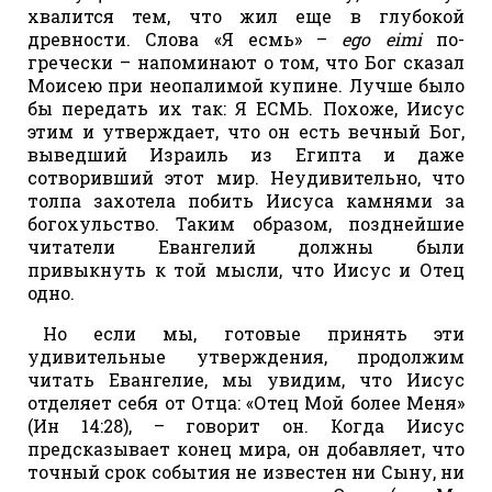
хвалится тем, что жил еще в глубокой
древности. Слова «Я есмь» –
ego eimi
по-
гречески – напоминают о том, что Бог сказал
Моисею при неопалимой купине. Лучше было
бы передать их так: Я ЕСМЬ. Похоже, Иисус
этим и утверждает, что он есть вечный Бог,
выведший Израиль из Египта и даже
сотворивший этот мир. Неудивительно, что
толпа захотела побить Иисуса камнями за
богохульство. Таким образом, позднейшие
читатели Евангелий должны были
привыкнуть к той мысли, что Иисус и Отец
одно.
Но если мы, готовые принять эти
удивительные утверждения, продолжим
читать Евангелие, мы увидим, что Иисус
отделяет себя от Отца: «Отец Мой более Меня»
(Ин 14:28), – говорит он. Когда Иисус
предсказывает конец мира, он добавляет, что
точный срок события не известен ни Сыну, ни