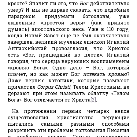
кресте? Значит ли это, что
Бог
действительно
умер? И мы не вправе сказать, что подобные
парадоксы придумали богословы, уже
лишенные «простой веры» (как принято
думать) апостольского века. Уже в 110 году,
когда Новый Завет еще не был окончательно
завершен, великий мученик епископ Игнатий
Антиохийский провозгласил, что Христос
есть «Бог, пришедший во плоти». Игнатий
говорил, что сердца верующих воспламенены
«кровью Бога». Одно дело – Бог, который
плачет, но как может Бог
истекать кровью
?
Даже верные католики, которые называют
причастие
Corpus Christi
, Телом Христовым, не
дерзают при этом называть облатку «Телом
Бога». Бог отличается от Христа
[2]
.
На протяжении первых четырех веков
существования христианства верующие
пытались самыми разными способами
разрешить эти проблемы толкования Писания
и проблемы логики. Самые выдающиеся