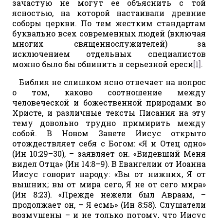
зачастую не могут ее объяснить с той
ясностью, на которой настаивали древние
соборы церкви. По тем жестким стандартам
буквально всех современных людей (включая
многих священнослужителей) за
исключением отдельных специалистов
можно было бы обвинить в серьезной ереси
[1]
.
Библия не слишком ясно отвечает на вопрос
о том, каково соотношение между
человеческой и божественной природами во
Христе, и различные тексты Писания на эту
тему довольно трудно примирить между
собой. В Новом Завете Иисус открыто
отождествляет себя с Богом: «Я и Отец одно»
(Ин 10:29–30), – заявляет он. «Видевший Меня
видел Отца» (Ин 14:8–9). В Евангелии от Иоанна
Иисус говорит народу: «Вы от нижних, Я от
вышних; вы от мира сего, Я не от сего мира»
(Ин 8:23). «Прежде нежели был Авраам, –
продолжает он, – Я есмь» (Ин 8:58). Слушатели
возмущены – и не только потому, что Иисус