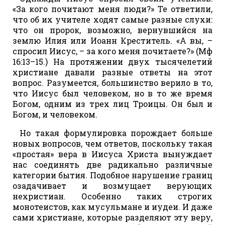
«За кого почитают меня люди?» Те ответили,
что об их учителе ходят самые разные слухи:
что он пророк, возможно, вернувшийся на
землю Илия или Иоанн Креститель. «А вы, –
спросил Иисус, – за кого меня почитаете?» (Мф
16:13–15.) На протяжении двух тысячелетий
христиане давали разные ответы на этот
вопрос. Разумеется, большинство верило в то,
что Иисус был человеком, но в то же время
Богом, одним из трех лиц Троицы. Он был и
Богом, и человеком.
Но такая формулировка порождает больше
новых вопросов, чем ответов, поскольку такая
«простая» вера в Иисуса Христа вынуждает
нас соединять две радикально различные
категории бытия. Подобное нарушение границ
озадачивает и возмущает верующих
нехристиан. Особенно таких строгих
монотеистов, как мусульмане и иудеи. И даже
сами христиане, которые разделяют эту веру,