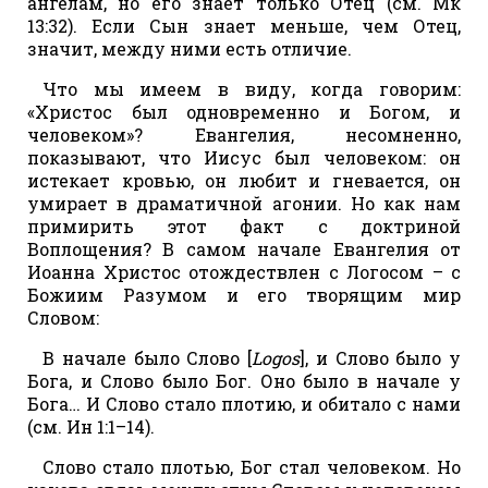
ангелам, но его знает только Отец (см. Мк
13:32). Если Сын знает меньше, чем Отец,
значит, между ними есть отличие.
Что мы имеем в виду, когда говорим:
«Христос был одновременно и Богом, и
человеком»? Евангелия, несомненно,
показывают, что Иисус был человеком: он
истекает кровью, он любит и гневается, он
умирает в драматичной агонии. Но как нам
примирить этот факт с доктриной
Воплощения? В самом начале Евангелия от
Иоанна Христос отождествлен с Логосом – с
Божиим Разумом и его творящим мир
Словом:
В начале было Слово [
Logos
], и Слово было у
Бога, и Слово было Бог. Оно было в начале у
Бога… И Слово стало плотию, и обитало с нами
(см. Ин 1:1–14).
Слово стало плотью, Бог стал человеком. Но