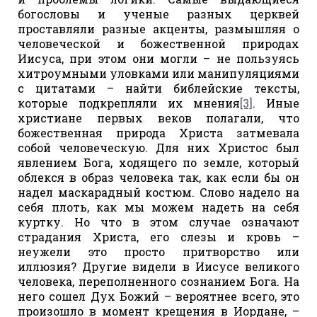
богословы и ученые разных церквей
проставляли разные акценты, размышляя о
человеческой и божественной природах
Иисуса, при этом они могли – не пользуясь
хитроумными уловками или манипуляциями
с цитатами – найти библейские тексты,
которые подкрепляли их мнения
[3]
. Иные
христиане первых веков полагали, что
божественная природа Христа затмевала
собой человеческую. Для них Христос был
явлением Бога, ходящего по земле, который
облекся в образ человека так, как если бы он
надел маскарадный костюм. Слово надело на
себя плоть, как мы можем надеть на себя
куртку. Но что в этом случае означают
страдания Христа, его слезы и кровь –
неужели это просто притворство или
иллюзия? Другие видели в Иисусе великого
человека, переполненного сознанием Бога. На
него сошел Дух Божий – вероятнее всего, это
произошло в момент крещения в Иордане, –