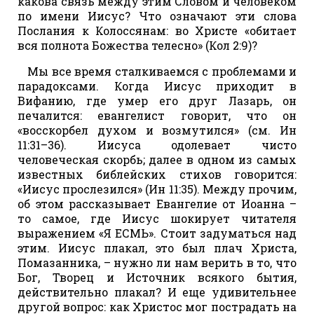
какова связь между этим Словом и человеком
по имени Иисус? Что означают эти слова
Послания к Колоссянам: во Христе «обитает
вся полнота Божества телесно» (Кол 2:9)?
Мы все время сталкиваемся с проблемами и
парадоксами. Когда Иисус приходит в
Вифанию, где умер его друг Лазарь, он
печалится: евангелист говорит, что он
«восскорбел духом и возмутился» (см. Ин
11:31–36). Иисуса одолевает чисто
человеческая скорбь; далее в одном из самых
известных библейских стихов говорится:
«Иисус прослезился» (Ин 11:35). Между прочим,
об этом рассказывает Евангелие от Иоанна –
то самое, где Иисус шокирует читателя
выражением «Я ЕСМЬ». Стоит задуматься над
этим. Иисус плакал, это был плач Христа,
Помазанника, – нужно ли нам верить в то, что
Бог, Творец и Источник всякого бытия,
действительно плакал? И еще удивительнее
другой вопрос: как Христос мог пострадать на