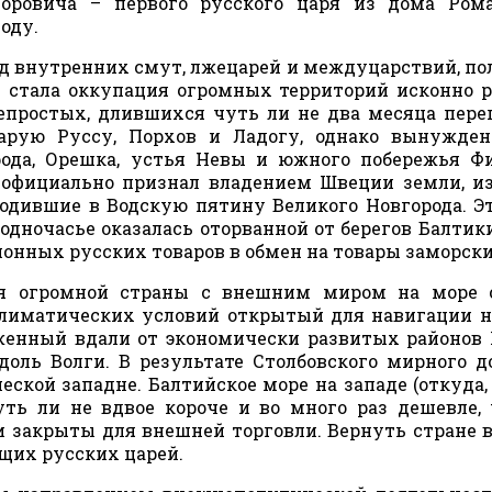
оровича – первого русского царя из дома Рома
оду.
 внутренних смут, лжецарей и междуцарствий, по
х стала оккупация огромных территорий исконно 
непростых, длившихся чуть ли не два месяца пере
арую Руссу, Порхов и Ладогу, однако вынужден
орода, Орешка, устья Невы и южного побережья Ф
ь официально признал владением Швеции земли, и
одившие в Водскую пятину Великого Новгорода. Э
 одночасье оказалась оторванной от берегов Балтики
онных русских товаров в обмен на товары заморски
ия огромной страны с внешним миром на море 
 климатических условий открытый для навигации н
женный вдали от экономически развитых районов 
оль Волги. В результате Столбовского мирного д
ской западне. Балтийское море на западе (откуда,
уть ли не вдвое короче и во много раз дешевле,
и закрыты для внешней торговли. Вернуть стране 
щих русских царей.