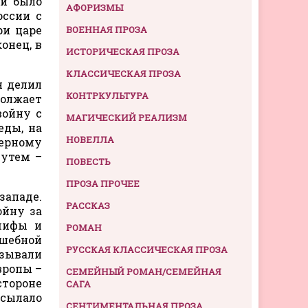
ти было
АФОРИЗМЫ
оссии с
ри царе
ВОЕННАЯ ПРОЗА
онец, в
ИСТОРИЧЕСКАЯ ПРОЗА
КЛАССИЧЕСКАЯ ПРОЗА
н делил
КОНТРКУЛЬТУРА
олжает
войну с
МАГИЧЕСКИЙ РЕАЛИЗМ
еды, на
НОВЕЛЛА
Черному
путем –
ПОВЕСТЬ
ПРОЗА ПРОЧЕЕ
западе.
РАССКАЗ
ойну за
мифы и
РОМАН
лшебной
РУССКАЯ КЛАССИЧЕСКАЯ ПРОЗА
азывали
вропы –
СЕМЕЙНЫЙ РОМАН/СЕМЕЙНАЯ
стороне
САГА
осылало
СЕНТИМЕНТАЛЬНАЯ ПРОЗА