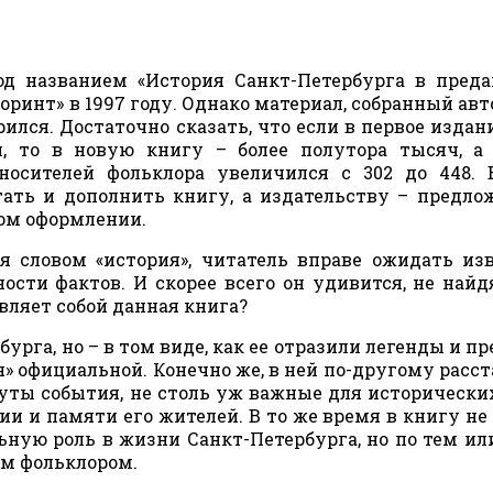
од названием «История Санкт-Петербурга в пред
оринт» в 1997 году. Однако материал, собранный авт
лся. Достаточно сказать, что если в первое издан
, то в новую книгу – более полутора тысяч, а
осителей фольклора увеличился с 302 до 448. 
тать и дополнить книгу, а издательству – предло
ом оформлении.
я словом «история», читатель вправе ожидать из
сти фактов. И скорее всего он удивится, не найд
авляет собой данная книга?
урга, но – в том виде, как ее отразили легенды и пр
» официальной. Конечно же, в ней по-другому расс
уты события, не столь уж важные для исторически
нии и памяти его жителей. В то же время в книгу не
ьную роль в жизни Санкт-Петербурга, но по тем и
м фольклором.