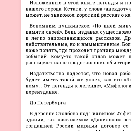
Изложенные в этой книге легенды и пр
нашего города. Кстати, у слова «анекдот
может, не знакомое: короткий рассказ о 
Вспомним пушкинское: «Но дней мину
памяти своей». Ведь издавна существов
и легко запоминающихся рассказов. Др
действительные, но и вымышленные. Боле
даже понять, где проходит граница между
событий. Кому-то такой сплав может 
расширяет наше представление об истории
Издательство надеется, что новая раб
будет иметь такой же успех, как его «Л
дому… От легенды к легенде», «Мифолог
переиздание.
До Петербурга
В деревне Столбово под Тихвином 27 фев
здании, так называемом «Даниловом ос
тогдашней России мирный договор со