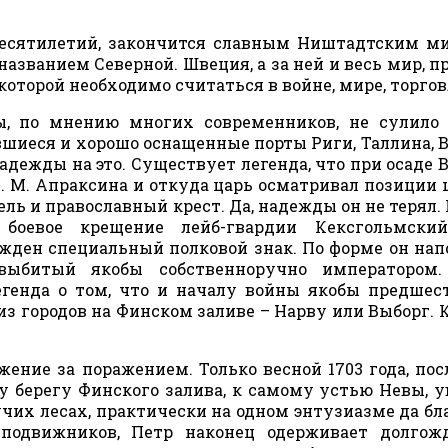
 десятилетий, закончится славным Ништадтским м
 названием Северной. Швеция, а за ней и весь мир, п
оторой необходимо считаться в войне, мире, торгов
ы, по мнению многих современников, не сулило
шиеся и хорошо оснащенные порты Риги, Таллина, 
надежды на это. Существует легенда, что при осаде 
Ф. М. Апраксина и откуда царь осматривал позиции 
ь и православный крест. Да, надежды он не терял. 
оевое крещение лейб-гвардии Кексгольмский
ежден специальный полковой знак. По форме он на
выбитый якобы собственноручно императором.
генда о том, что и началу войны якобы предшес
из городов на Финском заливе – Нарву или Выборг. К
ение за поражением. Только весной 1703 года, пос
 берегу Финского залива, к самому устью Невы, у
чих лесах, практически на одном энтузиазме да бл
сподвижников, Петр наконец одерживает долгож