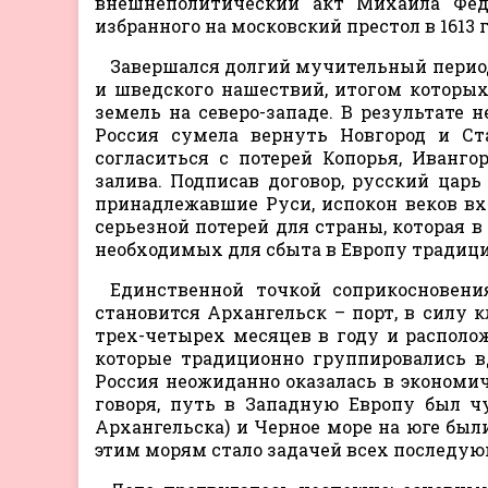
внешнеполитический акт Михаила Фед
избранного на московский престол в 1613 г
Завершался долгий мучительный период
и шведского нашествий, итогом которы
земель на северо-западе. В результате 
Россия сумела вернуть Новгород и Ст
согласиться с потерей Копорья, Иванг
залива. Подписав договор, русский цар
принадлежавшие Руси, испокон веков вх
серьезной потерей для страны, которая в
необходимых для сбыта в Европу традици
Единственной точкой соприкосновен
становится Архангельск – порт, в силу
трех-четырех месяцев в году и располо
которые традиционно группировались вд
Россия неожиданно оказалась в экономиче
говоря, путь в Западную Европу был ч
Архангельска) и Черное море на юге был
этим морям стало задачей всех последую