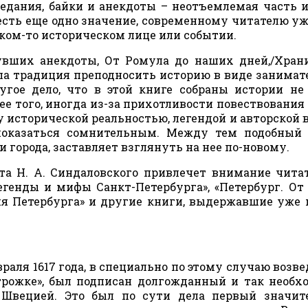
едания, байки и анекдоты – неотъемлемая часть 
» есть еще одно значение, современному читателю уж
каком-то историческом лице или событии.
вших анекдоты, От Ромула до наших дней,/Хран
ала традиция преподносить историю в виде занима
угое дело, что в этой книге собраны истории не
е того, иногда из-за прихотливости повествования
 исторической реальностью, легендой и авторской 
показаться сомнительным. Между тем подобный 
 города, заставляет взглянуть на нее по-новому.
ота Н. А. Синдаловского привлечет внимание чита
егенды и мифы Санкт-Петербурга», «Петербург. От
ия Петербурга» и другие книги, выдержавшие уже 
раля 1617 года, в специально по этому случаю возв
трожке», был подписан долгожданный и так необ
 Швецией. Это был по сути дела первый значит