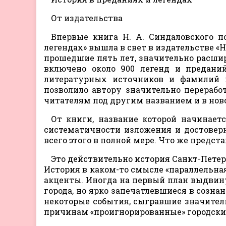
От издательства
Впервые книга Н. А. Синдаловского п
легендах» вышла в свет в издательстве «Н
прошедшие пять лет, значительно расшири
включено около 900 легенд и преданий
литературных источников и фамилий н
позволило автору значительно перерабо
читателям под другим названием и в нов
От книги, название которой начинаетс
систематичности изложения и достоверно
всего этого в полной мере. Что же предст
Это действительно история Санкт-Петерб
История в каком-то смысле «параллельная
акценты. Иногда на первый план выдвин
города, но ярко запечатлевшиеся в созна
некоторые события, сыгравшие значител
причинам «проигнорированные» городски