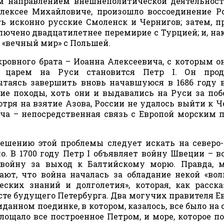
ым направлением внешнеполитической деятельнос
Алексее Михайловиче, произошло воссоединение Р
ь исконно русские Смоленск и Чернигов; затем, п
ключено двадцатилетнее перемирие с Турцией; и, нак
 «вечный мир» с Польшей.
окровного брата – Иоанна Алексеевича, с которым о
м царем на Руси становится Петр I. Он прод
таясь завершить вновь начавшуюся в 1686 году 
ие походы, хоть они и выдавались на Руси за поб
тря на взятие Азова, России не удалось выйти к 
ча – непосредственная связь с Европой морским 
ешению этой проблемы следует искать на северо-
о. В 1700 году Петр I объявляет войну Швеции – в
 войну за выход к Балтийскому морю. Правда, 
ают, что война началась за обладание некой «во
ких знаний и долголетия», которая, как расск
есте будущего Петербурга. Два могучих правителя Е
данном поединке, в котором, казалось, все было на 
глощало все построенное Петром, и море, которое п