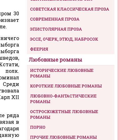
СОВЕТСКАЯ КЛАССИЧЕСКАЯ ПРОЗА
иром 30
СОВРЕМЕННАЯ ПРОЗА
ризнает
ле.
ЭПИСТОЛЯРНАЯ ПРОЗА
 ничего
ЭССЕ, ОЧЕРК, ЭТЮД, НАБРОСОК
Выборга
ФЕЕРИЯ
Выборга
шведов,
Любовные романы
Кстати,
 полк.
ИСТОРИЧЕСКИЕ ЛЮБОВНЫЕ
РОМАНЫ
поминал
 Среди
КОРОТКИЕ ЛЮБОВНЫЕ РОМАНЫ
твовала
ЛЮБОВНО-ФАНТАСТИЧЕСКИЕ
арл XII
РОМАНЫ
ОСТРОСЮЖЕТНЫЕ ЛЮБОВНЫЕ
ле ряда
РОМАНЫ
вязая в
ПОРНО
агодаря
данную
ПРОЧИЕ ЛЮБОВНЫЕ РОМАНЫ