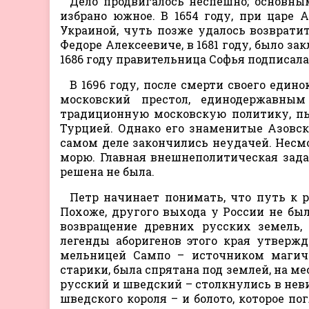
Дело продвигалось неспешно; основн
избрано южное. В 1654 году, при царе 
Украиной, чуть позже удалось возвратит
Федоре Алексеевиче, в 1681 году, было за
1686 году правительница Софья подписала
В 1696 году, после смерти своего един
московский престол, единодержавны
традиционную московскую политику, пы
Турцией. Однако его знаменитые Азовск
самом деле закончились неудачей. Несмо
морю. Главная внешнеполитическая зада
решена не была.
Петр начинает понимать, что путь к р
Похоже, другого выхода у России не был
возвращение древних русских земель,
легенды аборигенов этого края утвержд
мельницей Сампо – источником магичес
старики, была спрятана под землей, на м
русский и шведский – столкнулись в неви
шведского короля – и болото, которое по