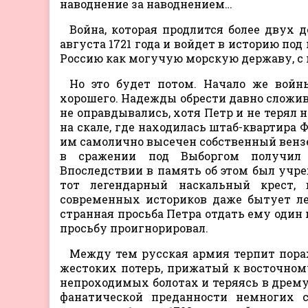
наводнение за наводнением…
Война, которая продлится более двух
августа 1721 года и войдет в историю под
Россию как могучую морскую державу, с к
Но это будет потом. Начало же войн
хорошего. Надежды обрести давно сложив
не оправдывались, хотя Петр и не терял 
на скале, где находилась штаб-квартира 
им самолично высечен собственный вензел
в сражении под Выборгом получил б
Впоследствии в память об этом был учр
тот легендарный наскальный крест, 
современных историков даже бытует ле
странная просьба Петра отдать ему один 
просьбу проигнорировал.
Между тем русская армия терпит пораж
жестоких потерь, прижатый к восточному
непроходимых болотах и теряясь в дрему
фанатической преданности немногих 