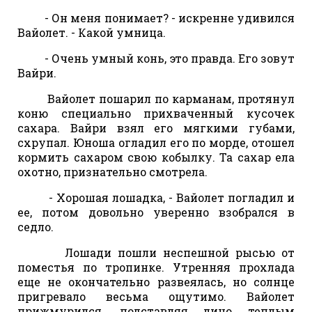
- Он меня понимает? - искренне удивился
Вайолет. - Какой умница.
- Очень умный конь, это правда. Его зовут
Вайри.
Вайолет пошарил по карманам, протянул
коню специально прихваченный кусочек
сахара. Вайри взял его мягкими губами,
схрупал. Юноша огладил его по морде, отошел
кормить сахаром свою кобылку. Та сахар ела
охотно, признательно смотрела.
- Хорошая лошадка, - Вайолет погладил и
ее, потом довольно уверенно взобрался в
седло.
Лошади пошли неспешной рысью от
поместья по тропинке. Утренняя прохлада
еще не окончательно развеялась, но солнце
пригревало весьма ощутимо. Вайолет
прижмурился, подставляя лицо теплым