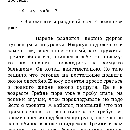
- А… ну… забыл?
- Вспомните и раздевайтесь. И ложитесь
уже.
Парень разделся, нервно дергая
пуговицы и шнуровки. Нырнул под одеяло, и
замер там, весь напряженный, как пружина.
Грейди обнял его, привлек к себе. Но почему-
то не спешил переходить к чему-то
большему. Он хотел, действительно. Но тело
решило, что сегодня на постельные подвиги
оно не способно. И ему хочется просто греться
о полного жизни юного супруга. Да и в
возрасте Грейди пора уже в гробу спать, на
всякий случай, чтоб перекладывать не надо
было с кровати. А Вайолет, понявший, что вот
прямо сейчас от него ничего не требуется,
кроме сопения под боком супруга, постепенно
расслабился и даже придремал. Грейди и сам
заснул, тепло под боком усыпило лучше