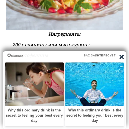
Ингредиенты
200 г свинины или мяса курицы
2 картофелины
1 морковь
1 редька
1 маленькая луковица
1/2 крупного граната
майонез
растительное масло для обжаривания