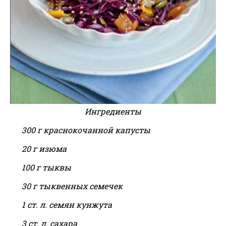
Ингредиенты
300 г краснокочанной капусты
20 г изюма
100 г тыквы
30 г тыквенных семечек
1 ст. л. семян кунжута
3 ст. л. сахара