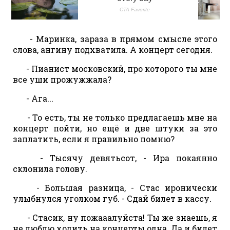
- Маринка, зараза в прямом смысле этого
слова, ангину подхватила. А концерт сегодня.
- Пианист московский, про которого ты мне
все уши прожужжала?
- Ага...
- То есть, ты не только предлагаешь мне на
концерт пойти, но ещё и две штуки за это
заплатить, если я правильно помню?
- Тысячу девятьсот, - Ира покаянно
склонила голову.
- Большая разница, - Стас иронически
улыбнулся уголком губ. - Сдай билет в кассу.
- Стасик, ну пожааалуйста! Ты же знаешь, я
не люблю ходить на концерты одна. Да и билет