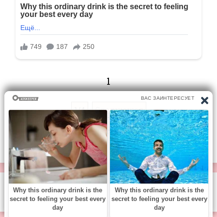
1
1/4
Следующая
Перейти на страницу:
© https://vse-knigi.org