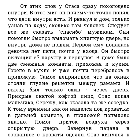
От этих слов у Стаса сразу похолодело
внутри. В этот миг он почему-то точно понял,
что дети внутри есть. И рванул в дом, только
узнав на ходу, сколько там человек. Следует
всё же сказать "спасибо" мужикам. Они
помогли быстро выломать хлипкую дверь, но
внутрь дома не пошли. Первой ему попалась
девочка лет пяти, почти у входа. Он быстро
вытащил её наружу и вернулся. В доме было
две смежные комнаты, прихожая и кухня.
Горело в кухне и уже почти перебралось в
прихожую. Самое неприятное, что на окнах
стояли глухие решетки между рамами. И
выход был только один - через дверь.
Прикрыв снятой кофтой лицо, Стас искал
мальчика, Сережу, как сказала та же соседка.
К тому времени как он нашелся под кроватью
в дальней комнате, в прихожей полыхало
знатно. Помог приток воздуха через
открытую дверь. Завернув пацана в
сорванное с кровати одеяло, Стас кинулся к