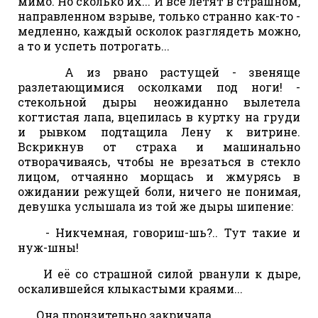
мимо. Но сколько их... И все летят в страшном,
направленном взрыве, только странно как-то -
медленно, каждый осколок разглядеть можно,
а то и успеть потрогать...
А из рвано растущей - звеняще
разлетающимися осколками под ноги! -
стекольной дыры неожиданно вылетела
когтистая лапа, вцепилась в куртку на груди
и рывком подтащила Лену к витрине.
Вскрикнув от страха и машинально
отворачиваясь, чтобы не врезаться в стекло
лицом, отчаянно морщась и жмурясь в
ожидании режущей боли, ничего не понимая,
девушка услышала из той же дыры шипение:
- Никчемная, говориш-шь?.. Тут такие и
нуж-шны!
И её со страшной силой рванули к дыре,
оскалившейся клыкастыми краями...
Она пронзительно закричала.