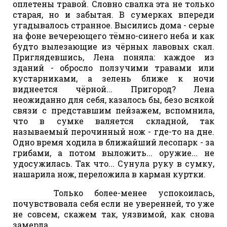
оплетены травой. Словно свалка эта не только
старая, но и забытая. В сумерках впереди
угадывалось странное. Высились дома - серые
на фоне вечереющего тёмно-синего неба и как
будто вылезающие из чёрных лавовых скал.
Приглядевшись, Лена поняла: каждое из
зданий - обросло ползучими травами или
кустарниками, а зелень ближе к ночи
виднеется чёрной... Пригород? Лена
неожиданно для себя, казалось бы, безо всякой
связи с представшим пейзажем, вспомнила,
что в сумке валяется складной, так
называемый перочинный нож - где-то на дне.
Одно время ходила в ближайший лесопарк - за
грибами, а потом выложить... оружие... не
удосужилась. Так что... Сунула руку в сумку,
нашарила нож, переложила в карман куртки.
Только более-менее успокоилась,
почувствовала себя если не уверенней, то уже
не совсем, скажем так, уязвимой, как снова
замерла.