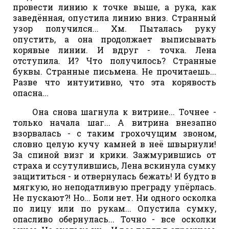
провести линию к точке выше, а рука, как
заведённая, опустила линию вниз. Странный
узор получился... Хм. Пыталась руку
опустить, а она продолжает выписывать
корявые линии. И вдруг - точка. Лена
отступила. И? Что получилось? Странные
буквы. Странные письмена. Не прочитаешь...
Разве что интуитивно, что эта корявость
опасна...
Она снова шагнула к витрине... Точнее -
только начала шаг... А витрина внезапно
взорвалась - с таким грохочущим звоном,
словно целую кучу камней в неё швырнули!
За спиной визг и крики. Зажмурившись от
страха и ссутулившись, Лена вскинула сумку
защититься - и отвернулась бежать! И будто в
мягкую, но неподатливую преграду упёрлась.
Не пускают?! Но... Боли нет. Ни одного осколка
по лицу или по рукам... Опустила сумку,
опасливо обернулась... Точно - все осколки