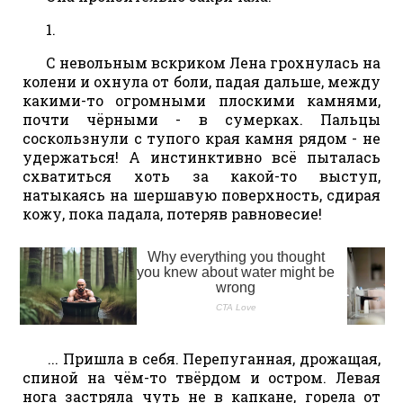
1.
С невольным вскриком Лена грохнулась на
колени и охнула от боли, падая дальше, между
какими-то огромными плоскими камнями,
почти чёрными - в сумерках. Пальцы
соскользнули с тупого края камня рядом - не
удержаться! А инстинктивно всё пыталась
схватиться хоть за какой-то выступ,
натыкаясь на шершавую поверхность, сдирая
кожу, пока падала, потеряв равновесие!
... Пришла в себя. Перепуганная, дрожащая,
спиной на чём-то твёрдом и остром. Левая
нога застряла чуть не в капкане, горела от