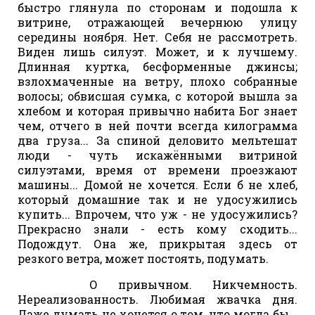
быстро глянула по сторонам и подошла к
витрине, отражающей вечернюю улицу
середины ноября. Нет. Себя не рассмотреть.
Виден лишь силуэт. Может, и к лучшему.
Длинная куртка, бесформенные джинсы;
взлохмаченные на ветру, плохо собранные
волосы; обвисшая сумка, с которой вышла за
хлебом и которая привычно набита Бог знает
чем, отчего в ней почти всегда килограмма
два груза... За спиной деловито мельтешат
люди - чуть искажёнными витриной
силуэтами, время от времени проезжают
машины... Домой не хочется. Если б не хлеб,
который домашние так и не удосужились
купить... Впрочем, что уж - не удосужились?
Прекрасно знали - есть кому сходить...
Подождут. Она же, прикрытая здесь от
резкого ветра, может постоять, подумать.
О привычном. Никчемность.
Нереализованность. Любимая жвачка дня.
Даже думать не хочется о том, что могла бы...