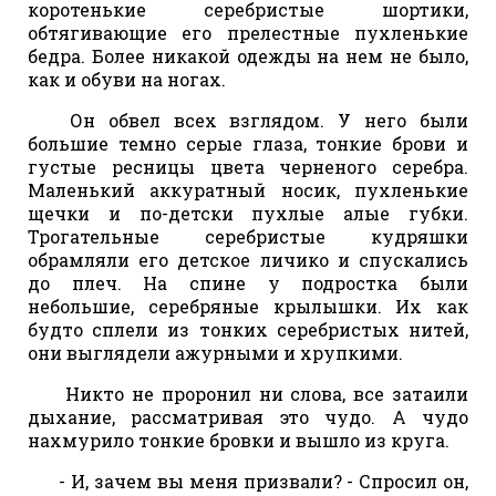
коротенькие серебристые шортики,
обтягивающие его прелестные пухленькие
бедра. Более никакой одежды на нем не было,
как и обуви на ногах.
Он обвел всех взглядом. У него были
большие темно серые глаза, тонкие брови и
густые ресницы цвета черненого серебра.
Маленький аккуратный носик, пухленькие
щечки и по-детски пухлые алые губки.
Трогательные серебристые кудряшки
обрамляли его детское личико и спускались
до плеч. На спине у подростка были
небольшие, серебряные крылышки. Их как
будто сплели из тонких серебристых нитей,
они выглядели ажурными и хрупкими.
Никто не проронил ни слова, все затаили
дыхание, рассматривая это чудо. А чудо
нахмурило тонкие бровки и вышло из круга.
- И, зачем вы меня призвали? - Спросил он,