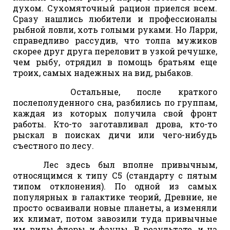
духом. Сухомяточный рацион приелся всем.
Сразу нашлись любители и профессионалы
рыбной ловли, хоть голыми руками. Но Ларри,
справедливо рассудив, что толпа мужиков
скорее друг друга переловит в узкой речушке,
чем рыбу, отрядил в помощь братьям еще
троих, самых надежных на вид, рыбаков.
Остальные, после краткого
послеполуденного сна, разбились по группам,
каждая из которых получила свой фронт
работы. Кто-то заготавливал дрова, кто-то
рыскал в поисках дичи или чего-нибудь
съестного по лесу.
Лес здесь был вполне привычным,
относящимся к типу С5 (стандарту с пятым
типом отклонения). По одной из самых
популярных в галактике теорий, Древние, не
просто осваивали новые планеты, а изменяли
их климат, потом завозили туда привычные
им виды флоры и фауны. В результате, и на