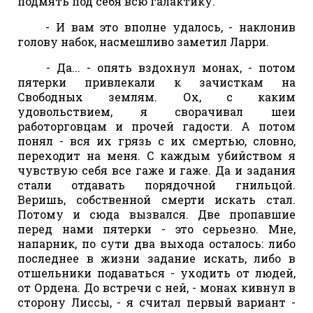
подмять под себя всю галактику.
- И вам это вполне удалось, - наклонив
голову набок, насмешливо заметил Ларри.
- Да... - опять вздохнул монах, - потом
пятерки привлекали к зачисткам на
Свободных землям. Ох, с каким
удовольствием, я сворачивал шеи
работорговцам и прочей гадости. А потом
понял - вся их грязь с их смертью, словно,
переходит на меня. С каждым убийством я
чувствую себя все гаже и гаже. Да и задания
стали отдавать порядочной гнильцой.
Веришь, собственной смерти искать стал.
Потому и сюда вызвался. Две пропавшие
перед нами пятерки - это серьезно. Мне,
напарник, по сути два выхода осталось: либо
последнее в жизни задание искать, либо в
отшельники подаваться - уходить от людей,
от Ордена. До встречи с ней, - монах кивнул в
сторону Лиссы, - я считал первый вариант -