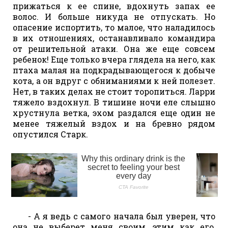
прижаться к ее спине, вдохнуть запах ее
волос. И больше никуда не отпускать. Но
опасение испортить, то малое, что наладилось
в их отношениях, останавливало командира
от решительной атаки. Она же еще совсем
ребенок! Еще только вчера глядела на него, как
птаха малая на подкрадывающегося к добыче
кота, а он вдруг с обниманиями к ней полезет.
Нет, в таких делах не стоит торопиться. Ларри
тяжело вздохнул. В тишине ночи еле слышно
хрустнула ветка, эхом раздался еще один не
менее тяжелый вздох и на бревно рядом
опустился Старк.
- А я ведь с самого начала был уверен, что
она не выберет меня своим, этим как его,