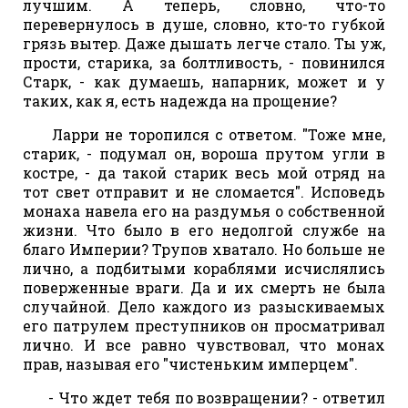
лучшим. А теперь, словно, что-то
перевернулось в душе, словно, кто-то губкой
грязь вытер. Даже дышать легче стало. Ты уж,
прости, старика, за болтливость, - повинился
Старк, - как думаешь, напарник, может и у
таких, как я, есть надежда на прощение?
Ларри не торопился с ответом. "Тоже мне,
старик, - подумал он, вороша прутом угли в
костре, - да такой старик весь мой отряд на
тот свет отправит и не сломается". Исповедь
монаха навела его на раздумья о собственной
жизни. Что было в его недолгой службе на
благо Империи? Трупов хватало. Но больше не
лично, а подбитыми кораблями исчислялись
поверженные враги. Да и их смерть не была
случайной. Дело каждого из разыскиваемых
его патрулем преступников он просматривал
лично. И все равно чувствовал, что монах
прав, называя его "чистеньким имперцем".
- Что ждет тебя по возвращении? - ответил