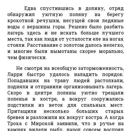
Едва спустившись в долину, отряд
обнаружил уютную поляну на берегу
крохотной речушки, несущей свои ледяные
воды с вершины горы. Решено было разбить
лагерь здесь и не искать больше лучшего
места, так как люди от усталости еле на ногах
стояли. Расставание с золотом далось нелегко,
и многие были вымотаны скорее морально,
чем физически.
Не смотря на всеобщую заторможенность,
Ларри быстро удалось наладить порядок.
Попадавших на траву людей растолкали,
подняли и отправили организовывать лагерь.
Скоро в центре поляны уютно трещали
поленья в костре, а вокруг сооружались
подстилки из веток для спальных мест.
Притащили несколько больших старых
бревен и разложили их вокруг костра. А когда
Троха с Мирохой заявили, что в ручье на
камнях видели рыбу, народ совсем воспрял