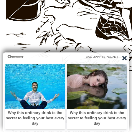
Утром у Тама был такой больной вид, что
солдаты отказались пустить его за вторую
стену. Они боялись заразы. Ему пришлось
весь день провести здесь, на краю города, где
жили такие же нищие, как он сам, и где
милостыню просить было не у кого.
За весь день он не ел ничего, кроме этого