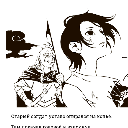
Старый солдат устало опирался на копьё.
Там покачал головой и вздохнул.