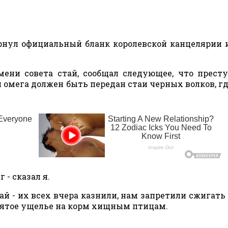
нул официальный бланк королевской канцелярии 
ени совета стай, сообщал следующее, что прест
 омега должен быть передан стаи черных волков, гд
 - сказал я.
кай - их всех вчера казнили, нам запретили сжигать 
клятое ущелье на корм хищным птицам.