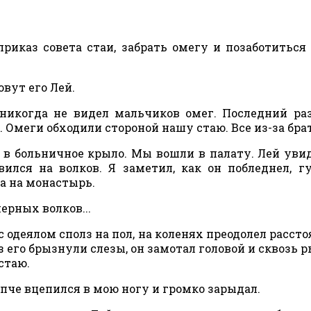
каз совета стаи, забрать омегу и позаботиться 
овут его Лей.
никогда не видел мальчиков омег. Последний ра
. Омеги обходили стороной нашу стаю. Все из-за брат
в больничное крыло. Мы вошли в палату. Лей увид
вился на волков. Я заметил, как он побледнел, г
ла на монастырь.
черных волков...
с одеялом сполз на пол, на коленях преодолел рассто
з его брызнули слезы, он замотал головой и сквозь 
стаю.
епче вцепился в мою ногу и громко зарыдал.