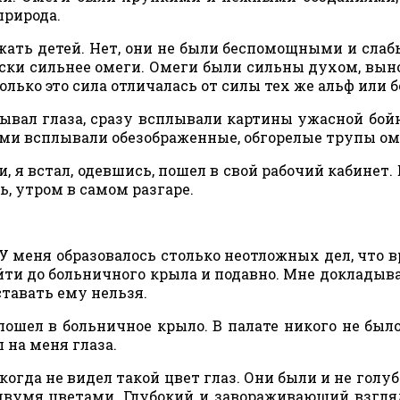
природа.
жать детей. Нет, они не были беспомощными и слаб
ски сильнее омеги. Омеги были сильны духом, вын
олько это сила отличалась от силы тех же альф или б
рывал глаза, сразу всплывали картины ужасной бой
ами всплывали обезображенные, обгорелые трупы ом
 я встал, одевшись, пошел в свой рабочий кабинет. 
ь, утром в самом разгаре.
У меня образовалось столько неотложных дел, что 
ойти до больничного крыла и подавно. Мне докладыва
ставать ему нельзя.
ошел в больничное крыло. В палате никого не было
 на меня глаза.
огда не видел такой цвет глаз. Они были и не голуб
двумя цветами. Глубокий и завораживающий взгляд