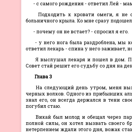
- с самого рождения - ответил Лей - м
Подходить к кровати омеги, я не ст
больничного крыла. Ко мне сразу подошел
- почему он не встает? - спросил я его.
- у него нога была раздроблена, мы к
ответил лекарь - спина у него заживает, 
Я выслушал лекаря и пошел в дом. Пус
Совет стай решит его судьбу со дня на ден
Глава 3
На следующий день утром, меня вызв
черных волков. Одного из прибывших альф
знал его, он всегда держался в тени сво
погубил стаю.
Викай был молод и обещал через пару
полной силы, он хотел вызвать своего бр
нетерпением ждали этого дня, вожак стаи