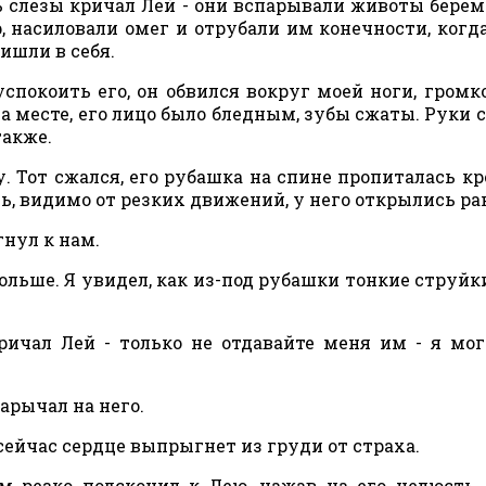
ь слезы кричал Лей - они вспарывали животы бере
, насиловали омег и отрубали им конечности, когд
ришли в себя.
успокоить его, он обвился вокруг моей ноги, громк
на месте, его лицо было бледным, зубы сжаты. Руки 
также.
 Тот сжался, его рубашка на спине пропиталась кр
ть, видимо от резких движений, у него открылись ра
гнул к нам.
ольше. Я увидел, как из-под рубашки тонкие струйк
ричал Лей - только не отдавайте меня им - я мо
арычал на него.
о сейчас сердце выпрыгнет из груди от страха.
резко подскочил к Лею, нажав на его челюсть,