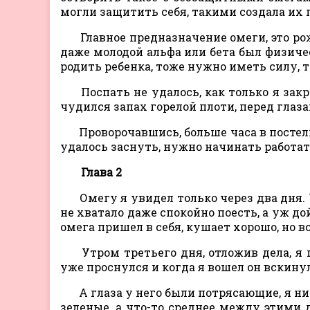
могли защитить себя, такими создала их 
Главное предназначение омеги, это ро
даже молодой альфа или бета был физиче
родить ребенка, тоже нужно иметь силу, т
Поспать не удалось, как только я зак
чудился запах горелой плоти, перед глаз
Проворочавшись, больше часа в постели,
удалось заснуть, нужно начинать работат
Глава 2
Омегу я увидел только через два дня. 
не хватало даже спокойно поесть, а уж д
омега пришел в себя, кушает хорошо, но в
Утром третьего дня, отложив дела, я п
уже проснулся и когда я вошел он вскинул
А глаза у него были потрясающие, я ник
зеленые, а что-то среднее между этими 