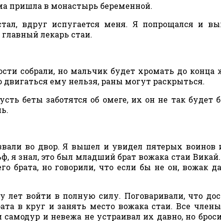
ама пришла в монастырь беременной.
ал, вдруг испугается меня. Я попрощался и вы
 главный лекарь стаи.
ости собрали, но мальчик будет хромать до конца 
но двигаться ему нельзя, раны могут раскрыться.
ть беты заботятся об омеге, их он не так будет б
ь.
али во двор. Я вышел и увидел пятерых воинов 
, я знал, это был младший брат вожака стаи Викай.
его брата, но говорили, что если бы не он, вожак д
 лет войти в полную силу. Поговаривали, что до
ата в круг и занять место вожака стаи. Все члены
 самодур и невежа не устраивал их давно, но брос