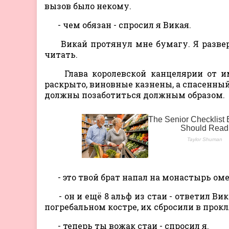
вызов было некому.
- чем обязан - спросил я Викая.
Викай протянул мне бумагу. Я развер
читать.
Глава королевской канцелярии от им
раскрыто, виновные казнены, а спасенный
должны позаботиться должным образом.
- это твой брат напал на монастырь омег
- он и ещё 8 альф из стаи - ответил Ви
погребальном костре, их сбросили в про
- теперь ты вожак стаи - спросил я.