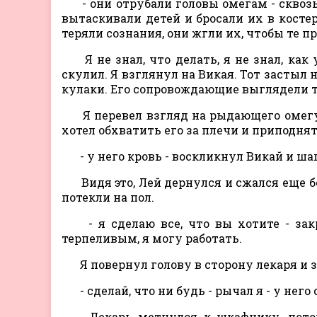
- они отрубали головы омегам - сквоз
вытаскивали детей и бросали их в костер
теряли сознания, они жгли их, чтобы те п
Я не знал, что делать, я не знал, как 
скулил. Я взглянул на Викая. Тот застыл 
кулаки. Его сопровождающие выглядели 
Я перевел взгляд на рыдающего омегу.
хотел обхватить его за плечи и приподня
- у него кровь - воскликнул Викай и ша
Видя это, Лей дернулся и сжался еще б
потекли на пол.
- я сделаю все, что вы хотите - зак
терпеливым, я могу работать.
Я повернул голову в сторону лекаря и з
- сделай, что ни будь - рычал я - у нег
Лекарь метнулся к шкафчику, потом 