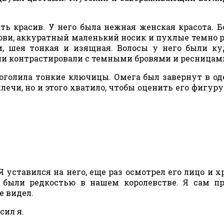
ь красив. У него была нежная женская красота. 
рови, аккуратный маленький носик и пухлые темно 
, шея тонкая и изящная. Волосы у него были к
они контрастировали с темными бровями и ресницам
голила тонкие ключицы. Омега был завернут в од
ечи, но и этого хватило, чтобы оценить его фигуру 
Я уставился на него, еще раз осмотрел его лицо и 
 были редкостью в нашем королевстве. Я сам п
е видел.
сил я.