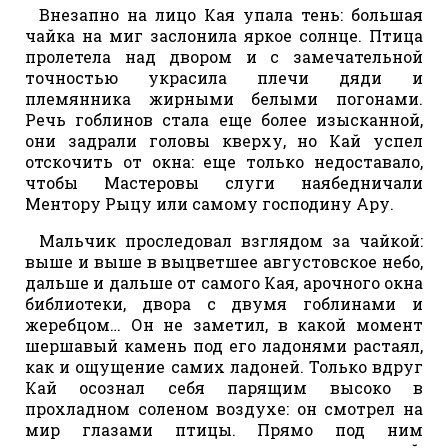
Внезапно на лицо Кая упала тень: большая
чайка на миг заслонила яркое солнце. Птица
пролетела над двором и с замечательной
точностью украсила плечи дяди и
племянника жирными белыми погонами.
Речь гоблинов стала еще более изысканной,
они задрали головы кверху, но Кай успел
отскочить от окна: еще только недоставало,
чтобы Мастеровы слуги наябедничали
Ментору Рыцу или самому господину Ару.
Мальчик проследовал взглядом за чайкой:
выше и выше в выцветшее августовское небо,
дальше и дальше от самого Кая, арочного окна
библиотеки, двора с двумя гоблинами и
жеребцом… Он не заметил, в какой момент
шершавый камень под его ладонями растаял,
как и ощущение самих ладоней. Только вдруг
Кай осознал себя парящим высоко в
прохладном соленом воздухе: он смотрел на
мир глазами птицы. Прямо под ним