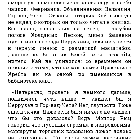
сморгнул: на мгновение он снова ощутил себя
чайкой. Феерианда, Объединенная Зеландия,
Гор-над-Чета… Страны, которых Кай никогда
не видел, о которых он только читал в книгах.
Его палец заскользил на север, к голубой
полосе Холодных Песков, мимо башенки
пустынного города Церрукана, пока не уперся
в черную линию с разметкой масштабов.
Дальше не было ни белой terra incognita,
ничего. Кай не удивился: со временем он
привык к тому, что не мог найти Драконьего
Хребта ни на одной из имеющихся в
библиотеке карт.
«Интересно, пролети я немного дальше,
поднимись чуть выше — увидел бы я
Церрукан и Гор-над-Чета? Нет, глупости. Тоже
еще, птичка! Даже если бы я ничего не увидел,
что бы это доказало? Ведь Ментор Рыц
говорил, что пустыня огромна и непроходима:
маршруты торговых караванов лежат далеко
на юго-западе. Но тогда зачем наставник