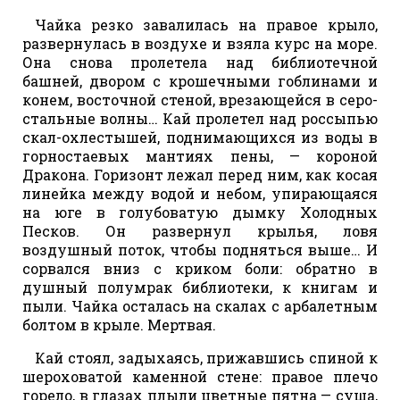
Чайка резко завалилась на правое крыло,
развернулась в воздухе и взяла курс на море.
Она снова пролетела над библиотечной
башней, двором с крошечными гоблинами и
конем, восточной стеной, врезающейся в серо-
стальные волны… Кай пролетел над россыпью
скал-охлестышей, поднимающихся из воды в
горностаевых мантиях пены, — короной
Дракона. Горизонт лежал перед ним, как косая
линейка между водой и небом, упирающаяся
на юге в голубоватую дымку Холодных
Песков. Он развернул крылья, ловя
воздушный поток, чтобы подняться выше… И
сорвался вниз с криком боли: обратно в
душный полумрак библиотеки, к книгам и
пыли. Чайка осталась на скалах с арбалетным
болтом в крыле. Мертвая.
Кай стоял, задыхаясь, прижавшись спиной к
шероховатой каменной стене: правое плечо
горело, в глазах плыли цветные пятна — суша,