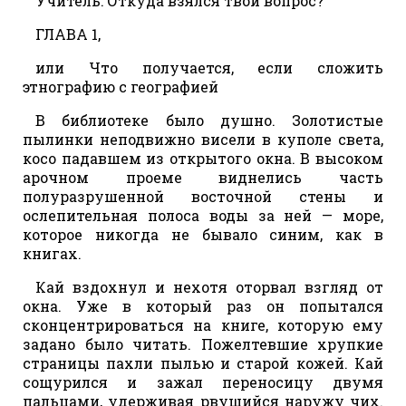
Учитель: Откуда взялся твой вопрос?
ГЛАВА 1,
или Что получается, если сложить
этнографию с географией
В библиотеке было душно. Золотистые
пылинки неподвижно висели в куполе света,
косо падавшем из открытого окна. В высоком
арочном проеме виднелись часть
полуразрушенной восточной стены и
ослепительная полоса воды за ней — море,
которое никогда не бывало синим, как в
книгах.
Кай вздохнул и нехотя оторвал взгляд от
окна. Уже в который раз он попытался
сконцентрироваться на книге, которую ему
задано было читать. Пожелтевшие хрупкие
страницы пахли пылью и старой кожей. Кай
сощурился и зажал переносицу двумя
пальцами, удерживая рвущийся наружу чих.