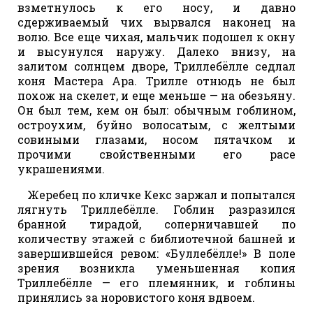
взметнулось к его носу, и давно
сдерживаемый чих вырвался наконец на
волю. Все еще чихая, мальчик подошел к окну
и высунулся наружу. Далеко внизу, на
залитом солнцем дворе, Триллебёлле седлал
коня Мастера Ара. Трилле отнюдь не был
похож на скелет, и еще меньше — на обезьяну.
Он был тем, кем он был: обычным гоблином,
остроухим, буйно волосатым, с желтыми
совиными глазами, носом пятачком и
прочими свойственными его расе
украшениями.
Жеребец по кличке Кекс заржал и попытался
лягнуть Триллебёлле. Гоблин разразился
бранной тирадой, соперничавшей по
количеству этажей с библиотечной башней и
завершившейся ревом: «Буллебёлле!» В поле
зрения возникла уменьшенная копия
Триллебёлле — его племянник, и гоблины
принялись за норовистого коня вдвоем.