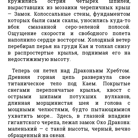
кружились острия четырех шпилей,
выраставших из мозаики черепичных крыш
— Замок. Колоссальные стены, фундаментом
которых были сами скалы, уносились куда-то
вбок смазанной серо-зеленой полосой.
Ощущение скорости и свободного полета
наполнило сердце восторгом. Холодный ветер
перебирал перья на груди Кая и толкал снизу
в распростертые крылья, поднимая его на
недостижимую высоту.
Теперь он летел над Драконьим Хребтом.
Древняя горная цепь развернула свое
титаническое тело под Каем. Покрытые
снегами перепончатые крылья, хвост с
острыми шипами потухших вулканов,
длинная морщинистая шея и голова с
мощными челюстями, будто пытающимися
ухватить море… Здесь, в глазной впадине
гигантского черепа, лежал замок Око Дракона:
маленький — с такой высоты, черный, вечно
обращенный на океан.