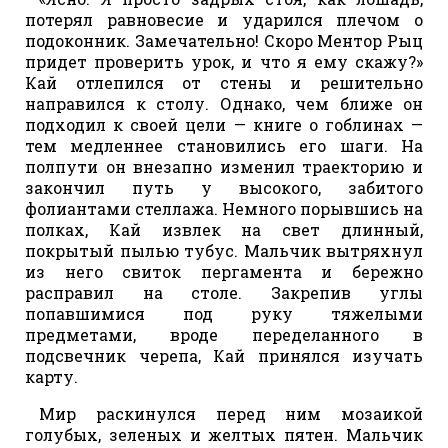
потерял равновесие и ударился плечом о
подоконник. Замечательно! Скоро Ментор Рыц
придет проверить урок, и что я ему скажу?»
Кай отлепился от стены и решительно
направился к столу. Однако, чем ближе он
подходил к своей цели — книге о гоблинах —
тем медленнее становились его шаги. На
полпути он внезапно изменил траекторию и
закончил путь у высокого, забитого
фолиантами стеллажа. Немного порывшись на
полках, Кай извлек на свет длинный,
покрытый пылью тубус. Мальчик вытряхнул
из него свиток пергамента и бережно
расправил на столе. Закрепив углы
попавшимися под руку тяжелыми
предметами, вроде переделанного в
подсвечник черепа, Кай принялся изучать
карту.
Мир раскинулся перед ним мозаикой
голубых, зеленых и желтых пятен. Мальчик