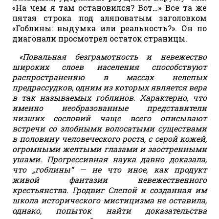
«На чем я там остановился? Вот…» Все та же
пятая строка под аляповатым заголовком
«Гоблины: выдумка или реальность?». Он по
диагонали просмотрел остаток страницы.
«Повальная безграмотность и невежество
широких слоев населения способствуют
распространению в массах нелепых
предрассудков, одним из которых является вера
в так называемых гоблинов. Характерно, что
именно необразованные представители
низших сословий чаще всего описывают
встречи со злобными волосатыми существами
в половину человеческого роста, с серой кожей,
огромными желтыми глазами и заостренными
ушами. Прогрессивная наука давно доказала,
что „гоблины“ — не что иное, как продукт
живой фантазии невежественного
крестьянства. Гродвиг Слепой и созданная им
школа исторического мистицизма не оставила,
однако, попыток найти доказательства