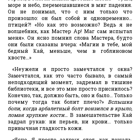
море и небо, перемешавшиеся в миг падения.
Он не понимал, что с ним только что
произошло: он был собой и одновременно…
птицей?! «Но как это возможно? Ведь я не
волшебник, как Мастер Ар! Маг сам испытал
меня». Он ясно помнил слова Мастера, будто
они были сказаны вчера: «Магии в тебе, мой
бедный Кай, меньше, чем в гоблиновом
хвосте…»
«Неужели я просто замечтался у окна?
Замечтался, как это часто бывало, в самый
неподходящий момент, задремал в тишине
библиотеки, и все это мне просто приснилось?
Конечно, так, должно быть, оно и было… Только
почему тогда так болит плечо?»
Вспышка
боли, когда арбалетный болт вонзился в крыло,
ломая хрупкие кости…
В замешательстве Кай
задрал рукав: ни перьев, ни крови… только
привычная гладкость кожи.
«Ясно. Я просто задрых стоя, как лошадь,