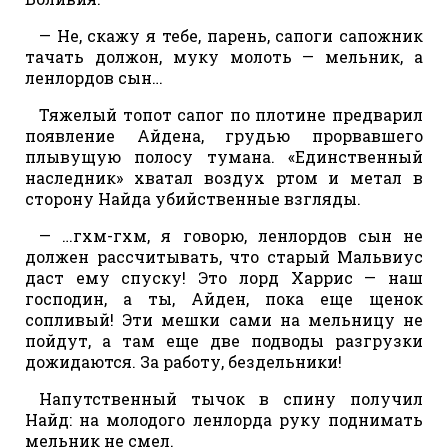
— Не, скажу я тебе, парень, сапоги сапожник
тачать должон, муку молоть — мельник, а
ленлордов сын…
Тяжелый топот сапог по плотине предварил
появление Айдена, грудью прорвавшего
плывущую полосу тумана. «Единственный
наследник» хватал воздух ртом и метал в
сторону Найда убийственные взгляды.
— …гхм-гхм, я говорю, ленлордов сын не
должен рассчитывать, что старый Мальвиус
даст ему спуску! Это лорд Харрис — наш
господин, а ты, Айден, пока еще щенок
сопливый! Эти мешки сами на мельницу не
пойдут, а там еще две подводы разгрузки
дожидаются. За работу, бездельники!
Напутственный тычок в спину получил
Найд: на молодого ленлорда руку поднимать
мельник не смел.