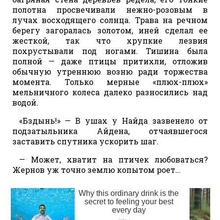
полотна просвечивали нежно-розовым в
лучах восходящего солнца. Трава на речном
берегу загоралась золотом, иней сделал ее
жесткой, так что хрупкие лезвия
похрустывали под ногами. Тишина была
полной — даже птицы притихли, отложив
обычную утреннюю возню ради торжества
момента. Только мерные «плюх-плюх»
мельничного колеса далеко разносились над
водой.
«Бздынь!» — В ушах у Найда зазвенело от
подзатыльника Айдена, отчаявшегося
заставить спутника ускорить шаг.
— Может, хватит на птичек любоваться?
Жернов уж точно землю копытом роет…