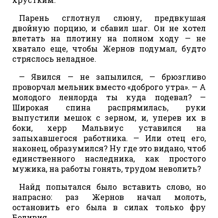
Парень сглотнул слюну, предвкушая
двойную порцию, и сбавил шаг. Он не хотел
влетать на плотину на полном ходу — не
хватало еще, чтобы Жернов подумал, будто
стряслось неладное.
— Явился — не запылился, — брюзгливо
проворчал мельник вместо «доброго утра». — А
молодого ленлорда ты куда подевал? —
Широкая спина распрямилась, руки
выпустили мешок с зерном, и, уперев их в
боки, херр Мальвиус уставился на
запыхавшегося работника. — Или отец его,
наконец, образумился? Ну где это видано, чтоб
единственного наследника, как простого
мужика, на работы гонять, трудом неволить?
Найд попытался было вставить слово, но
напрасно: раз Жернов начал молоть,
остановить его была в силах только фру
Боливия.