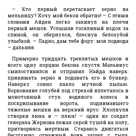
— Кто первый перетаскает зерно на
мельницу? Хочу мой бекон обратно! — С этими
словами Айден легко закинул на плечи
первый мешок. Услышав тоскливый вздох за
спиной, он обернулся, блеснув белозубой
улыбкой. — Ладно, дам тебе фору: моя подвода
— дальняя.
Примерно тридцать треклятых мешков и
всего одну порцию бекона спустя Мальвиус
смилостивился и отправил Найда наверх:
принимать зерно и подавать его в бункер.
Наверху сонно пахло мучной пылью.
Воркование голубей под стрехой вплеталось в
монотонный стук водяного колеса и
поскрипывание ворота, поднимавшего
тяжелые мешки на верхний ярус. Хлопнули
створки люка и — плюх! — один из солдат
генерала Жернова лежал серой тушей на полу,
притворяясь мертвым. Стараясь двигаться
бесшумно, отважный воин зашел с тыла,