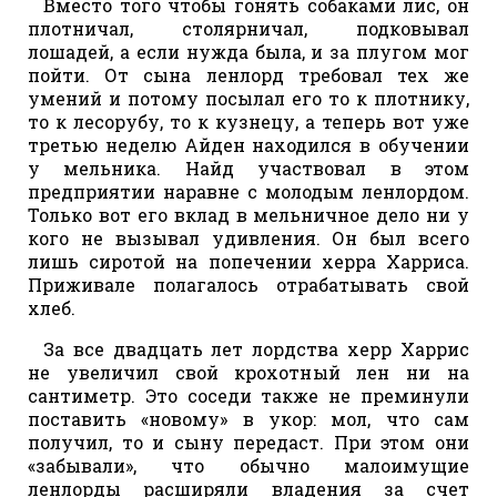
Вместо того чтобы гонять собаками лис, он
плотничал, столярничал, подковывал
лошадей, а если нужда была, и за плугом мог
пойти. От сына ленлорд требовал тех же
умений и потому посылал его то к плотнику,
то к лесорубу, то к кузнецу, а теперь вот уже
третью неделю Айден находился в обучении
у мельника. Найд участвовал в этом
предприятии наравне с молодым ленлордом.
Только вот его вклад в мельничное дело ни у
кого не вызывал удивления. Он был всего
лишь сиротой на попечении херра Харриса.
Приживале полагалось отрабатывать свой
хлеб.
За все двадцать лет лордства херр Харрис
не увеличил свой крохотный лен ни на
сантиметр. Это соседи также не преминули
поставить «новому» в укор: мол, что сам
получил, то и сыну передаст. При этом они
«забывали», что обычно малоимущие
ленлорды расширяли владения за счет