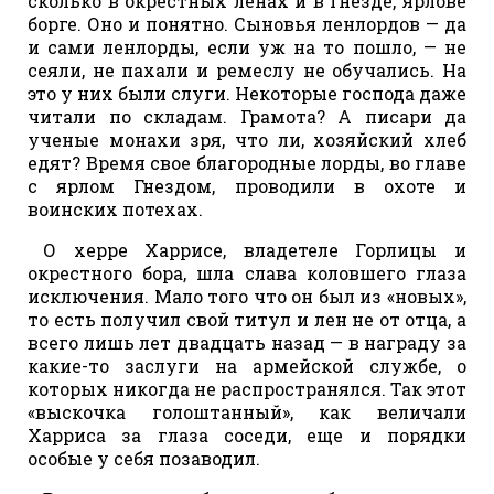
сколько в окрестных ленах и в Гнезде, ярлове
борге. Оно и понятно. Сыновья ленлордов — да
и сами ленлорды, если уж на то пошло, — не
сеяли, не пахали и ремеслу не обучались. На
это у них были слуги. Некоторые господа даже
читали по складам. Грамота? А писари да
ученые монахи зря, что ли, хозяйский хлеб
едят? Время свое благородные лорды, во главе
с ярлом Гнездом, проводили в охоте и
воинских потехах.
О херре Харрисе, владетеле Горлицы и
окрестного бора, шла слава коловшего глаза
исключения. Мало того что он был из «новых»,
то есть получил свой титул и лен не от отца, а
всего лишь лет двадцать назад — в награду за
какие-то заслуги на армейской службе, о
которых никогда не распространялся. Так этот
«выскочка голоштанный», как величали
Харриса за глаза соседи, еще и порядки
особые у себя позаводил.