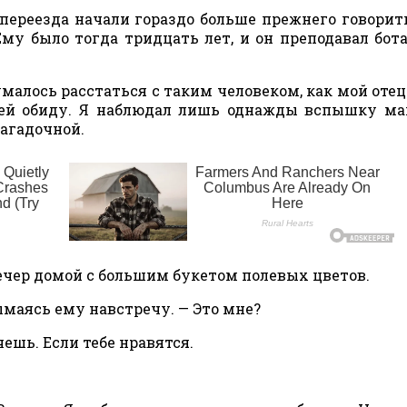
реезда начали гораздо больше прежнего говорить
Ему было тогда тридцать лет, и он преподавал бот
алось расстаться с таким человеком, как мой отец
л ей обиду. Я наблюдал лишь однажды вспышку м
загадочной.
 вечер домой с большим букетом полевых цветов.
ымаясь ему навстречу. — Это мне?
чешь. Если тебе нравятся.