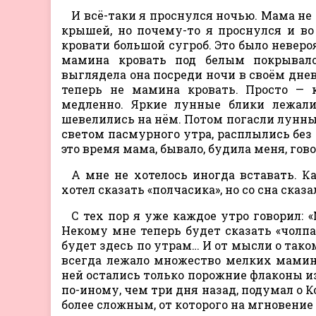
И всё-таки я проснулся ночью. Мама не
крышей, но почему-то я проснулся и в
кровати большой сугроб. Это было невероя
мамина кровать под белым покрывало
выглядела она посреди ночи в своём днев
теперь не мамина кровать. Просто — 
медленно. Яркие лунные блики лежал
шевелились на нём. Потом погасли лунные
светом пасмурного утра, расплылись без 
это время мама, бывало, будила меня, гов
А мне не хотелось иногда вставать. К
хотел сказать «полчасика», но со сна сказа
С тех пор я уже каждое утро говорил: 
Некому мне теперь будет сказать «чолпа
будет здесь по утрам… И от мысли о тако
всегда лежало множество мелких мамин
ней остались только порожние флаконы из
по-иному, чем три дня назад, подумал о 
более сложным, от которого на мгновение