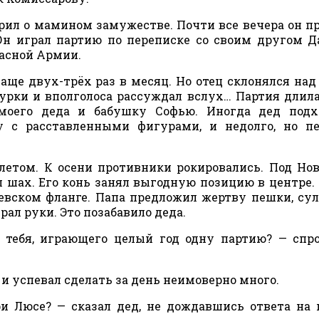
орил о мамином замужестве. Почти все вечера он п
 Он играл партию по переписке со своим другом 
асной Армии.
аще двух-трёх раз в месяц. Но отец склонялся над
урки и вполголоса рассуждал вслух… Партия длил
 моего деда и бабушку Софью. Иногда дед подх
у с расставленными фигурами, и недолго, но п
етом. К осени противники рокировались. Под Но
л шах. Его конь занял выгодную позицию в центре.
левском фланге. Папа предложил жертву пешки, с
ал руки. Это позабавило деда.
тебя, играющего целый год одну партию? — спр
 успевал сделать за день неимоверно много.
ри Люсе? — сказал дед, не дождавшись ответа на