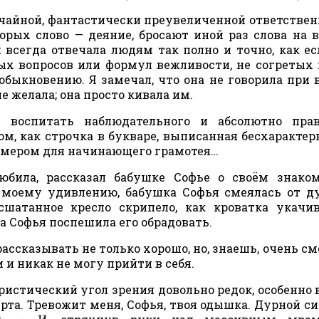
чайной, фантастически преувеличенной ответстве
орых слово — деяние, бросают иной раз слова на в
 всегда отвечала людям так полно и точно, как ес
ных вопросов или формул вежливости, не согреты
обыкновению. Я замечал, что она не говорила при 
е желала; она просто кивала им.
 воспитать наблюдательного и абсолютно прав
м, как строчка в букваре, выписанная бесхаракте
имером для начинающего грамотея…
любила, рассказал бабушке Софье о своём знако
 моему удивлению, бабушка Софья смеялась от д
сшатанное кресло скрипело, как кроватка укачи
а Софья поспешила его обрадовать.
рассказывать не только хорошо, но, знаешь, очень см
 и никак не могу прийти в себя.
ристический угол зрения довольно редок, особенно 
рта. Тревожит меня, Софья, твоя одышка. Дурной с