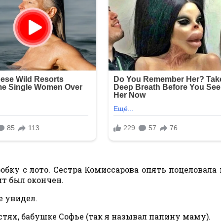
бку с лото. Сестра Комиссарова опять поцеловала 
ит был окончен.
е увидел.
остях, бабушке Софье (так я называл папину маму).