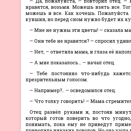
— Да, пожалуйста, — повторил отец. — 
нравятся, возьми. Можешь взять все. Тог
можешь и все. Как хочешь. Пожалуйста. 
кувшин, но перед сном нужно будет их ку
— Мне не нужны эти цветы! — сказала ма
— Они тебе не нравятся? — спросил удив
— Нет, — ответила мама, и глаза её напо
— А мне показалось… — начал отец.
— Тебе постоянно что-нибудь каже
презрительным голосом.
— Например?.. — осведомился отец.
— Что толку говорить! — Мама стремител
Отец развёл руками и, постояв мину
который готов поверить во что угодно,
понимать, пока ему не приведут пример
приводила никаких доводов. Но она ушла 