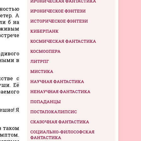
ИРОНИЧЕСКАЯ ФАНТАСТИКА
нностью
ИРОНИЧЕСКОЕ ФЭНТЕЗИ
етер. А
ИСТОРИЧЕСКОЕ ФЭНТЕЗИ
ли б на
х живым
КИБЕРПАНК
встрече
КОСМИЧЕСКАЯ ФАНТАСТИКА
КОСМООПЕРА
дивого
рными в
ЛИТРПГ
МИСТИКА
мстве с
НАУЧНАЯ ФАНТАСТИКА
уши. Её
ваемого
НЕНАУЧНАЯ ФАНТАСТИКА
ПОПАДАНЦЫ
ешно! Я
ПОСТАПОКАЛИПСИС
СКАЗОЧНАЯ ФАНТАСТИКА
в таком
СОЦИАЛЬНО-ФИЛОСОФСКАЯ
имптом.
ФАНТАСТИКА