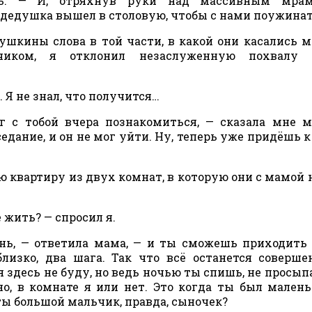
ть. — И, отряхнув руки над массивным мра
 дедушка вышел в столовую, чтобы с нами поужинат
шкины слова в той части, в какой они касались ме
чиком, я отклонил незаслуженную похвалу 
. Я не знал, что получится…
г с тобой вчера познакомиться, — сказала мне 
едание, и он не мог уйти. Ну, теперь уже придёшь к
ю квартиру из двух комнат, в которую они с мамой 
 жить? — спросил я.
нь, — ответила мама, — и ты сможешь приходить
лизко, два шага. Так что всё останется соверше
 здесь не буду, но ведь ночью ты спишь, не просыпа
но, в комнате я или нет. Это когда ты был малень
ты большой мальчик, правда, сыночек?