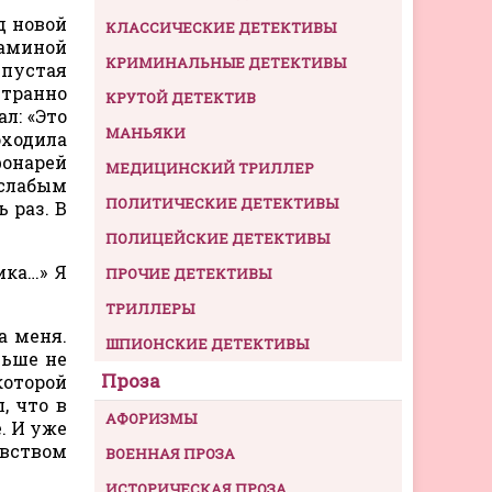
д новой
КЛАССИЧЕСКИЕ ДЕТЕКТИВЫ
маминой
КРИМИНАЛЬНЫЕ ДЕТЕКТИВЫ
 пустая
транно
КРУТОЙ ДЕТЕКТИВ
л: «Это
МАНЬЯКИ
оходила
онарей
МЕДИЦИНСКИЙ ТРИЛЛЕР
 слабым
ПОЛИТИЧЕСКИЕ ДЕТЕКТИВЫ
 раз. В
ПОЛИЦЕЙСКИЕ ДЕТЕКТИВЫ
ика…» Я
ПРОЧИЕ ДЕТЕКТИВЫ
ТРИЛЛЕРЫ
а меня.
ШПИОНСКИЕ ДЕТЕКТИВЫ
льше не
Проза
которой
, что в
АФОРИЗМЫ
. И уже
увством
ВОЕННАЯ ПРОЗА
ИСТОРИЧЕСКАЯ ПРОЗА