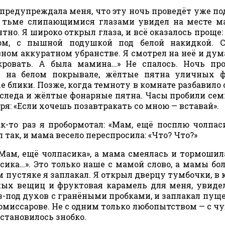
 предупреждала меня, что эту ночь проведёт уже по
о тьме слипающимися глазами увидел на месте 
тно. Я широко открыл глаза, и всё оказалось проще:
м, с пышной подушкой под белой накидкой. С
ном аккуратном убранстве. Я смотрел на неё и дума
кровать. А была мамина…» Не спалось. Ночь пр
и на белом покрывале, жёлтые пятна уличных ф
 блики. Позже, когда темноту в комнате разбавило
следа и жёлтые фонарные пятна. Часы пробили семь
оря: «Если хочешь позавтракать со мною — вставай».
ак-то раз я пробормотал: «Мам, ещё посплю чолпас
л так, и мама весело переспросила: «Что? Что?»
«Мам, ещё чолпасика», а мама смеялась и тормошил
сика…». Это только наше с мамой слово, а мамы бо
м пустяке я заплакал. Я открыл дверцу тумбочки, в 
ых вещиц и фруктовая карамель для меня, увидел
-под духов с гранёными пробками, и заплакал пуще
Комиссарове. Не с одним только любопытством — с ч
 становилось знобко.