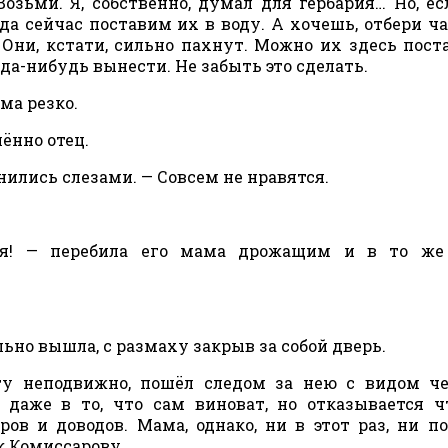
Возьми. Я, собственно, думал для гербария… Но, ес
да сейчас поставим их в воду. А хочешь, отбери ча
Они, кстати, сильно пахнут. Можно их здесь пост
да-нибудь вынести. Не забыть это сделать.
ма резко.
лённо отец.
лнились слезами. — Совсем не нравятся.
тся! — перебила его мама дрожащим и в то же
ьно вышла, с размаху закрыв за собой дверь.
ту неподвижно, пошёл следом за нею с видом че
 даже в то, что сам виноват, но отказывается ч
ов и доводов. Мама, однако, ни в этот раз, ни п
к Комиссарову.