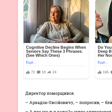
Директор поморщився.
— Аркадію Овсійовичу, — попросив, — бли
— А про що ж я кажу?— щиро здивувався т