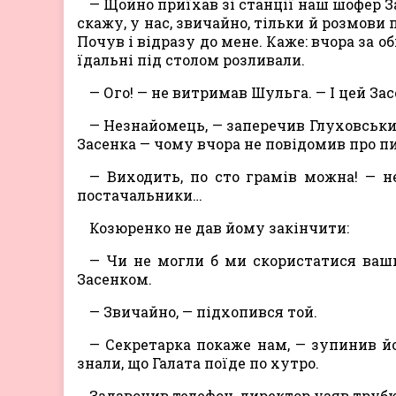
— Щойно приїхав зі станції наш шофер З
скажу, у нас, звичайно, тільки й розмови п
Почув і відразу до мене. Каже: вчора за 
їдальні під столом розливали.
— Ого! — не витримав Шульга. — І цей Зас
— Незнайомець, — заперечив Глуховський
Засенка — чому вчора не повідомив про пи
— Виходить, по сто грамів можна! — н
поста­чальники…
Козюренко не дав йому закінчити:
— Чи не могли б ми скористатися ваши
Засенком.
— Звичайно, — підхопився той.
— Секретарка покаже нам, — зупинив йо
знали, що Галата поїде по хутро.
Задзвонив телефон, директор узяв трубк