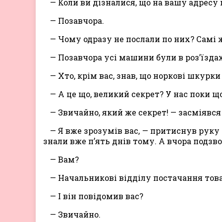
— Коли ви дізналися, що на вашу адресу
— Позавчора.
— Чому одразу не послали по них? Самі ж
— Позавчора усі машини були в роз’їздах
— Хто, крім вас, знав, що норкові шкурк
— А це що, великий секрет? У нас поки щ
— Звичайно, який же секрет! — засміявся 
— Я вже зрозумів вас, — притиснув руку
знали вже п’ять днів тому. А вчора подзво
— Вам?
— Начальникові відділу постачання тов
— І він повідомив вас?
— Звичайно.