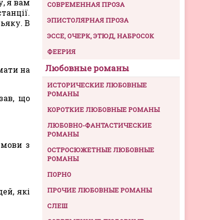
, я вам
СОВРЕМЕННАЯ ПРОЗА
станції.
ЭПИСТОЛЯРНАЯ ПРОЗА
ьяку. В
ЭССЕ, ОЧЕРК, ЭТЮД, НАБРОСОК
ФЕЕРИЯ
Любовные романы
мати на
ИСТОРИЧЕСКИЕ ЛЮБОВНЫЕ
РОМАНЫ
зав, що
КОРОТКИЕ ЛЮБОВНЫЕ РОМАНЫ
ЛЮБОВНО-ФАНТАСТИЧЕСКИЕ
РОМАНЫ
змови з
ОСТРОСЮЖЕТНЫЕ ЛЮБОВНЫЕ
РОМАНЫ
ПОРНО
ПРОЧИЕ ЛЮБОВНЫЕ РОМАНЫ
ей, які
СЛЕШ