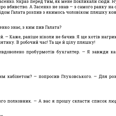
асенко. Якраз перед тим, як мене покликали сюди. Ну
ро вбив­ство. А Засенко не знав — з самого ранку на 
обідом Галата розпив з якимось чоловіком пляшку кон
енко знає, з ким пив Галата?
. — Ка­же, раніше ніколи не бачив. Я ще хотів нагри
ятику. В робочий час! Та ще й цілу пляшку!
евдоволено пробурмотів бухгалтер. — Я завжди ка
м кабіне­том? — попросив Глуховського. — Для ро
го пол­ковник. — А вас я прошу скласти список люд
у.