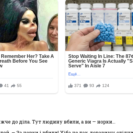
жче до діла. Тут людину вбили, а ви — норки…
ой. — За норки і вбили! Хіба не так, товаришу слідч