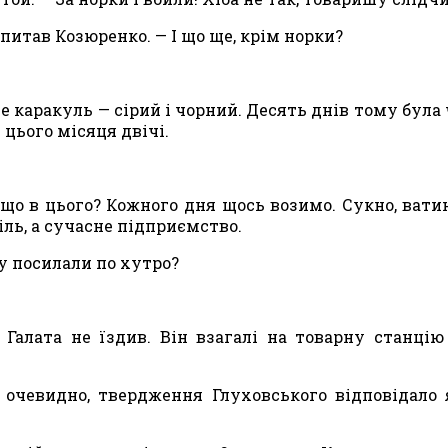
питав Козюренко. — І що ще, крім норки?
е кара­куль — сірий і чорний. Десять днів тому була
цього мі­сяця двічі.
а що в цього? Кожного дня щось возимо. Сукно, ватин
тіль, а сучасне підприємство.
у поси­лали по хутро?
 Галата не їздив. Він взагалі на товарну станцію
очевидно, твердження Глуховського відповідало