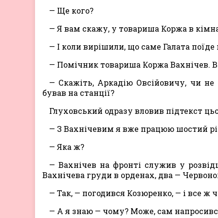
— Ще кого?
— Я вам скажу, у товариша Коржа в кімн
— І коли вирішили, що саме Галата поїд
— Помічник товариша Коржа Вахнічев. Вр
— Скажіть, Аркадію Овсійовичу, чи не
бував на станції?
Глуховський одразу вловив підтекст цьо
— З Вахнічевим я вже працюю шостий рік.
— Яка ж?
— Вахнічев на фронті служив у розвідц
Вахнічева груди в орденах, два — Червоног
— Так, — погодився Козюренко, — і все ж 
— А я знаю — чому? Може, сам напросився