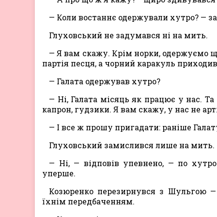
— Коли востаннє одержували хутро? — за
Глуховський не задумався ні на мить.
— Я вам скажу. Крім норки, одержуємо щ
партія песця, а чорний каракуль приходив 
— Галата одержував хутро?
— Ні, Галата місяць як працює у нас. Т
капрон, гудзики. Я вам скажу, у нас не ар
— І все ж прошу пригадати: раніше Галат
Глуховський замислився лише на мить.
— Ні, — відповів упевнено, — по хутро
уперше.
Козюренко перезирнувся з Шульгою — 
їхнім передбаченням.