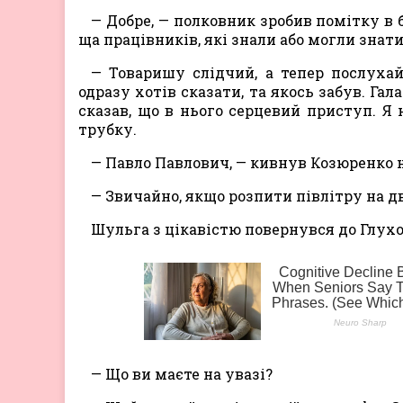
— Добре, — полковник зробив помітку в б
ща працівників, які знали або могли знати
— Товаришу слідчий, а тепер послухай
одразу хотів сказати, та якось забув. Гал
сказав, що в нього серцевий приступ. Я 
трубку.
— Павло Павлович, — кивнув Козюренко на
— Звичайно, якщо розпити півлітру на дв
Шульга з цікавістю повернувся до Глухо
— Що ви маєте на увазі?