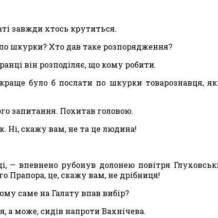
аті завжди хтось крутиться.
е по шкурки? Хто дав таке розпорядження?
анці він розподіляє, що кому робити.
 краще було б послати по шкурки товарознавця, я
го запи­тання. Похитав головою.
 Ні, скажу вам, не та це людина!
і, — впев­нено рубонув долонею повітря Глуховськ
о Прапора, це, скажу вам, не дрібниця!
чому саме на Галату впав вибір?
, а може, сидів напроти Вахнічева.