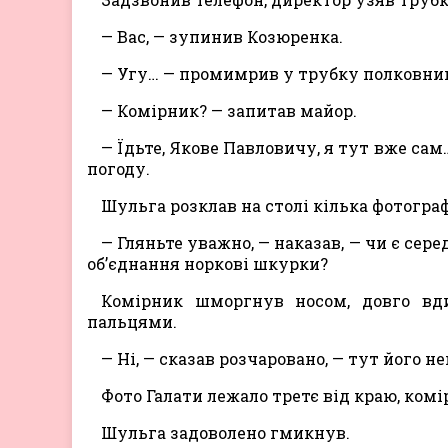
— Вас, — зупинив Козюренка.
— Угу… — промимрив у трубку полковник.
— Комірник? — запитав майор.
— Їдьте, Якове Павловичу, я тут вже сам
погоду.
Шульга розклав на столі кілька фотограф
— Гляньте уважно, — наказав, — чи є сер
об’єднання норкові шкурки?
Комірник шморгнув носом, довго вди
пальцями.
— Ні, — сказав розчаровано, — тут його не
Фото Галати лежало третє від краю, комі
Шульга задоволено гмикнув.