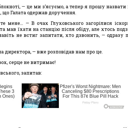
локно­ті, — це ми з’ясуємо, а тепер я прошу назвати 
, що Га­лата одержав доручення.
те ме­не… — В очах Глуховського загорілися іскор
ата мав їхати на станцію після обіду, але хтось под
навіть не встиг запитати, хто дзвонить, — одразу 
 ди­ректора, — вже розповідав нам про це.
ох, серце не витримає!
вського, запитав: