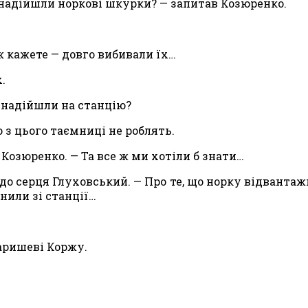
 надій­шли норкові шкурки? — запитав Козюренко.
 каже­те — довго вибивали їх…
.
и наді­йшли на станцію?
о з цього таємниці не роблять.
Козю­ренко. — Та все ж ми хотіли б знати…
 до серця Глуховський. — Про те, що норку відвантаж
нили зі станції…
аришеві Коржу.