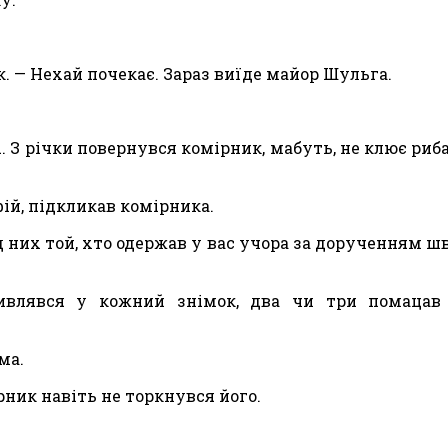
 — Не­хай почекає. Зараз виїде майор Шульга.
… З річ­ки повернувся комірник, мабуть, не клює риба
ій, під­кликав комірника.
ед них той, хто одержав у вас учора за дорученням ш
влявся у кож­ний знімок, два чи три помацав 
ма.
рник на­віть не торкнувся його.